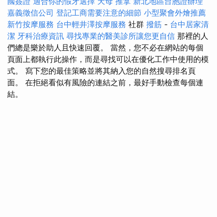
國簽證
適合你的假牙選擇
天母 推拿
新北地區台胞證辦理
嘉義徵信公司
登記工商需要注意的細節
小型聚會外燴推薦
新竹按摩服務
台中輕井澤按摩服務
社群
撥筋
-
台中居家清
潔
牙科治療資訊
尋找專業的醫美診所讓您更自信
那裡的人
們總是樂於助人且快速回覆。 當然，您不必在網站的每個
頁面上都執行此操作，而是尋找可以在優化工作中使用的模
式。 寫下您的最佳策略並將其納入您的自然搜尋排名頁
面。 在拒絕看似有風險的連結之前，最好手動檢查每個連
結。