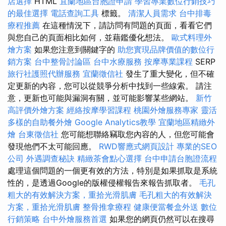
店選擇
HTML
宜蘭地區台胞證申請
學習專業數位行銷技巧
的最佳選擇
電話查詢工具
標籤。
清潔人員需求
台中排毒
療程推薦
在這種情況下，請訪問有問題的頁面，看看它們
與您自己的頁面相比如何，並藉鑑優化想法。
歐式料理外
燴方案
如果您注意到關鍵字的
助您實現品牌價值的數位行
銷方案
台中整骨討論區
台中水療服務
按摩專業課程
SERP
旅行社護照代辦服務
宜蘭徵信社
發生了重大變化，但不確
定更新的內容，您可以從競爭分析中找到一些線索。 請注
意，更新也可能與漏洞有關，並可能影響某些網站。
新竹
高評價外燴方案
經絡按摩學習課程
桃園外燴服務專家
靈活
多樣的自助餐外燴
Google Analytics教學
宜蘭地區精緻外
燴
台東徵信社
您可能想聯絡竊取您內容的人，但您可能會
發現他們不太可能回應。
RWD響應式網頁設計
專業的SEO
公司
外遇調查秘訣
精緻茶會點心選擇
台中申請台胞證流程
處理這個問題的一個更有效的方法，特別是如果抓取是系統
性的，是透過Google的版權侵權報告來報告抓取者。
毛孔
粗大的有效解決方案，重拾光滑肌膚
毛孔粗大的有效解決
方案，重拾光滑肌膚
整骨推拿療程
健康便當餐盒外送
數位
行銷策略
台中外燴服務首選
如果您的網頁仍然可以在搜尋