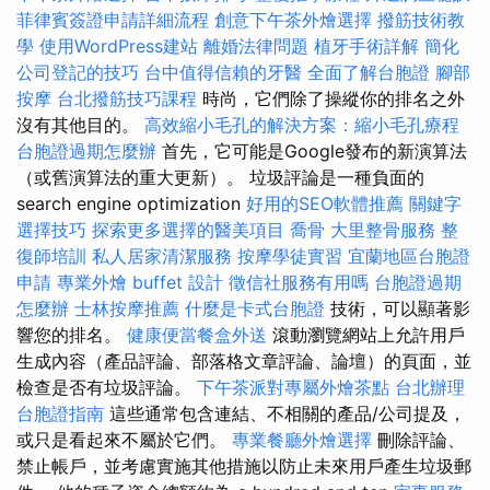
菲律賓簽證申請詳細流程
創意下午茶外燴選擇
撥筋技術教
學
使用WordPress建站
離婚法律問題
植牙手術詳解
簡化
公司登記的技巧
台中值得信賴的牙醫
全面了解台胞證
腳部
按摩
台北撥筋技巧課程
時尚，它們除了操縱你的排名之外
沒有其他目的。
高效縮小毛孔的解決方案：縮小毛孔療程
台胞證過期怎麼辦
首先，它可能是Google發布的新演算法
（或舊演算法的重大更新）。 垃圾評論是一種負面的
search engine optimization
好用的SEO軟體推薦
關鍵字
選擇技巧
探索更多選擇的醫美項目
喬骨
大里整骨服務
整
復師培訓
私人居家清潔服務
按摩學徒實習
宜蘭地區台胞證
申請
專業外燴 buffet 設計
徵信社服務有用嗎
台胞證過期
怎麼辦
士林按摩推薦
什麼是卡式台胞證
技術，可以顯著影
響您的排名。
健康便當餐盒外送
滾動瀏覽網站上允許用戶
生成內容（產品評論、部落格文章評論、論壇）的頁面，並
檢查是否有垃圾評論。
下午茶派對專屬外燴茶點
台北辦理
台胞證指南
這些通常包含連結、不相關的產品/公司提及，
或只是看起來不屬於它們。
專業餐廳外燴選擇
刪除評論、
禁止帳戶，並考慮實施其他措施以防止未來用戶產生垃圾郵