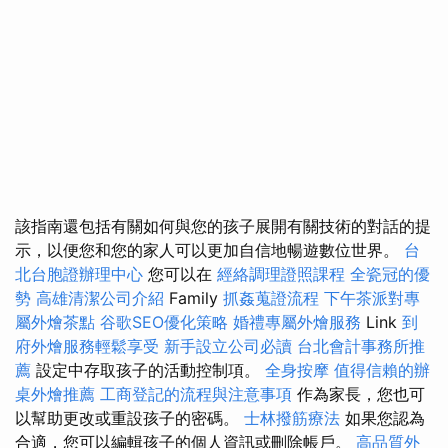
該指南還包括有關如何與您的孩子展開有關技術的對話的提
示，以便您和您的家人可以更加自信地暢遊數位世界。
台
北台胞證辦理中心
您可以在
經絡調理證照課程
全瓷冠的優
勢
高雄清潔公司介紹
Family
抓姦蒐證流程
下午茶派對專
屬外燴茶點
谷歌SEO優化策略
婚禮專屬外燴服務
Link
到
府外燴服務輕鬆享受
新手設立公司必讀
台北會計事務所推
薦
設定中存取孩子的活動控制項。
全身按摩
值得信賴的辦
桌外燴推薦
工商登記的流程與注意事項
作為家長，您也可
以幫助更改或重設孩子的密碼。
士林撥筋療法
如果您認為
合適，您可以編輯孩子的個人資訊或刪除帳戶。
高品質外