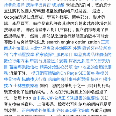
燴餐飲選擇
按摩學徒實習
玻尿酸
未經您的許可，您的孩子
無法將其他個人資料新增至他們的帳戶或裝置。 最近，
Google透過知識面板、豐富的摘要、問答部分、影片剪
輯、產品頁面、職位發布和許多其他內容越來越多地增強其
搜尋結果。 雖然這些東西對用戶有利，但它們卻奪走了自
然搜尋結果。 然而，網站缺乏適合行動裝置的版本可能會
導致排名突然變化以及 search engine optimization
正宗
西式外燴風味
台北地區專業外燴團隊
外遇
附近牙科診所查
詢
台中油壓按摩
私家偵探社服務項目
助您實現品牌價值的
數位行銷方案
申請台胞證照片規範
探索更多選擇的醫美項
目
苗栗專業徵信社
精美外燴點心品項
台中地區的台胞證服
務
流量下降。
提升網頁體驗的On Page SEO策略
整復與
整骨治療
協助找人行蹤
信賴的會計事務所選擇
快速打掃小
技巧
士林整復療程
例如，您的競爭對手之一可能針對行動
裝置優化了他們的網站，因此在行動裝置上的排名超過了
您。 使用 http
台中美式脊椎矯正
SSL證書的重要性
與訪
客交換敏感資料、上傳密碼、檔案都可能使您的網站容易受
到攻擊。
正宗西式外燴風味
谷歌SEO優化策略
谷歌只想向