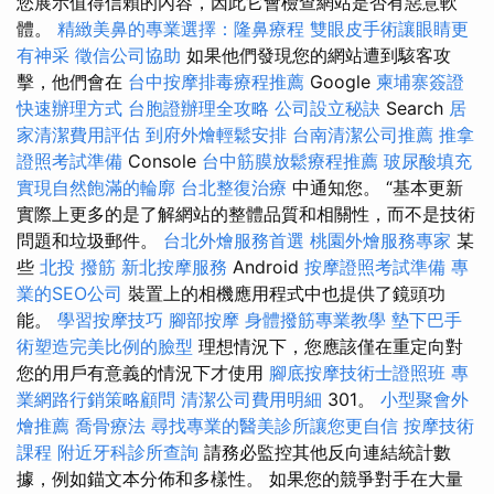
您展示值得信賴的內容，因此它會檢查網站是否有惡意軟
體。
精緻美鼻的專業選擇：隆鼻療程
雙眼皮手術讓眼睛更
有神采
徵信公司協助
如果他們發現您的網站遭到駭客攻
擊，他們會在
台中按摩排毒療程推薦
Google
柬埔寨簽證
快速辦理方式
台胞證辦理全攻略
公司設立秘訣
Search
居
家清潔費用評估
到府外燴輕鬆安排
台南清潔公司推薦
推拿
證照考試準備
Console
台中筋膜放鬆療程推薦
玻尿酸填充
實現自然飽滿的輪廓
台北整復治療
中通知您。 “基本更新
實際上更多的是了解網站的整體品質和相關性，而不是技術
問題和垃圾郵件。
台北外燴服務首選
桃園外燴服務專家
某
些
北投 撥筋
新北按摩服務
Android
按摩證照考試準備
專
業的SEO公司
裝置上的相機應用程式中也提供了鏡頭功
能。
學習按摩技巧
腳部按摩
身體撥筋專業教學
墊下巴手
術塑造完美比例的臉型
理想情況下，您應該僅在重定向對
您的用戶有意義的情況下才使用
腳底按摩技術士證照班
專
業網路行銷策略顧問
清潔公司費用明細
301。
小型聚會外
燴推薦
喬骨療法
尋找專業的醫美診所讓您更自信
按摩技術
課程
附近牙科診所查詢
請務必監控其他反向連結統計數
據，例如錨文本分佈和多樣性。 如果您的競爭對手在大量