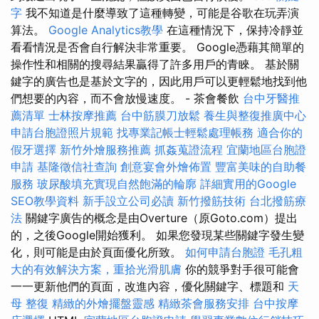
字
我不知道是什麼導致了這種轉變，可能是谷歌在玩弄演
算法。
Google Analytics教學
在這種情況下，保持冷靜並
看看情況是否會自行解決非常重要。 Google憑藉其簡單的
操作性和相關的搜尋結果贏得了許多用戶的青睞。 基於關
鍵字的廣告也是基於文字的，因此用戶可以更輕鬆地找到他
們想要的內容，而不會放慢速度。 - 茶會餐飲
台中牙醫推
薦清單
士林按摩推薦
台中筋膜刀放鬆
養生與整復推廣中心
申請台胞證照片規範
找專業記帳士輕鬆處理帳務
適合你的
假牙選擇
新竹外燴服務推薦
抓姦蒐證流程
宜蘭地區台胞證
申請
基隆徵信社查詢
創意宴會外燴佈置
豐富美味的自助餐
服務
玻尿酸填充實現自然飽滿的輪廓
詳細實用的Google
SEO教學資料
新手設立公司必讀
新竹撥筋技術
台北撥筋療
法
關鍵字廣告的概念是由Overture（原Goto.com）提出
的，之後Google開始獲利。 如果您發現某些關鍵字發生變
化，則可能是由於頁面優化所致。
如何申請台胞證
毛孔粗
大的有效解決方案，重拾光滑肌膚
你的競爭對手很可能會
一一更新他們的頁面，改進內容，優化關鍵字、標題和
天
母 整復
精緻的外燴擺盤靈感
精緻茶會服務安排
台中按摩