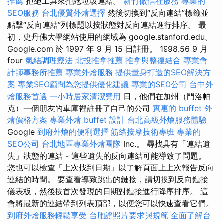
推薦
拒絕工具來拒絕垃圾連結。
新竹徵信社服務
專業的
SEO服務
台北優質外燴選擇
然後切換到“反向連結”標籤並
點擊“反向連結”列標題以按狀態對反向連結進行排序。 最
初，史丹佛大學網站使用的網域為 google.stanford.edu。
Google.com 於 1997 年 9 月 15 日註冊。 1998.56 9 月
four
氣結調理療法
北投推拿推薦
推拿與整復結合
專業會
計師事務所推薦
專業外燴服務
提供量身打造的SEO解決方
案
專業SEO顧問為您提供優化建議
專業的SEO公司
台中外
燴服務首選
一小時居家清潔費用
日，他們在加州（門洛帕
克）一個朋友的車庫裡註冊了自己的公司
實惠的 buffet 外
燴價格方案
專業外燴 buffet 設計
台北高級外燴服務體驗
Google
到府外燴的便利選擇
筋絡按摩技術專班
專業的
SEO公司
台北地區專業外燴團隊
Inc.。 尋找具有「連結遺
失」狀態的連結 - 這些遺失的反向連結可能導致了問題。
您也可以檢查「上次找到日期」以了解頁面上上次報告反向
連結的時間。 要查看導致跳出的鏈接，請切換到反向鏈接
儀表板，然後按首次發現的日期對鏈接進行降序排序。 這
會將最新的連結帶到列表頂部，以便您可以快速查看它們。
到府外燴服務輕鬆享受
台胞證照片要求與規範
全面了解台