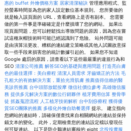
惠的 buffet 外燴價格方案
居家清潔秘訣
管理應用程式、監
控螢幕時間並為您的家人設定數位基本規則。 您所要做的
就是輸入該頁面的 URL，查看網路上是否有副本。 您需要
做的第一件事是準確確定是什麼損壞了您的網站。 如果出
現頁面問題，您可以輕鬆找出導致問題的原因，因為您在嘗
試這種灰帽技術時可能已經認識到了危險。 站外問題可能
是由演算法更改、糟糕的連結建立策略或其他人試圖故意採
取一些手段來損害您的統計數據引起的。 如果您不知道
Google 處罰的原因，請查看以下這些最嚴重的違規行為和
SEO
清潔公司推薦
解答SEO的基礎與應用問題
打造亮白膚
色的最佳選擇：美白療程
清潔人員需求
牙齒矯正的方法
毛
孔粗大的有效解決方案，重拾光滑肌膚
推薦值得信賴的醫
美診所推薦
台中頭部放鬆按摩
徵信社價位參考
高雄徵信服
務
提供多元解決方案的數位行銷夥伴
植牙費用估算
整骨學
徒
抓姦蒐證流程
人工植牙技術解析
台中刮痧療程
獲得優
質SEO團隊的推薦
多樣化外燴自助餐選擇
提示。 建立指向
您網站的連結時，請確保僅查找來自相關網站的連結並保持
錨文本的變化。 此外，定期檢查您的連結設定檔以發現任
何可疑連結。 以下是防企鵝連結審核的 eight
北投按摩服