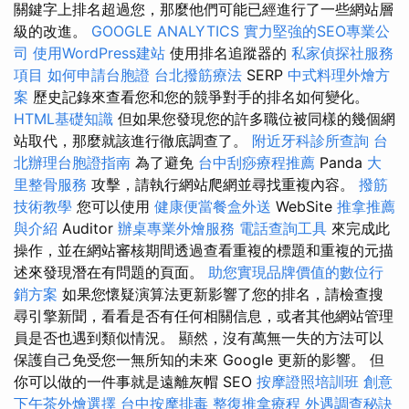
關鍵字上排名超過您，那麼他們可能已經進行了一些網站層
級的改進。
GOOGLE ANALYTICS
實力堅強的SEO專業公
司
使用WordPress建站
使用排名追蹤器的
私家偵探社服務
項目
如何申請台胞證
台北撥筋療法
SERP
中式料理外燴方
案
歷史記錄來查看您和您的競爭對手的排名如何變化。
HTML基礎知識
但如果您發現您的許多職位被同樣的幾個網
站取代，那麼就該進行徹底調查了。
附近牙科診所查詢
台
北辦理台胞證指南
為了避免
台中刮痧療程推薦
Panda
大
里整骨服務
攻擊，請執行網站爬網並尋找重複內容。
撥筋
技術教學
您可以使用
健康便當餐盒外送
WebSite
推拿推薦
與介紹
Auditor
辦桌專業外燴服務
電話查詢工具
來完成此
操作，並在網站審核期間透過查看重複的標題和重複的元描
述來發現潛在有問題的頁面。
助您實現品牌價值的數位行
銷方案
如果您懷疑演算法更新影響了您的排名，請檢查搜
尋引擎新聞，看看是否有任何相關信息，或者其他網站管理
員是否也遇到類似情況。 顯然，沒有萬無一失的方法可以
保護自己免受您一無所知的未來 Google 更新的影響。 但
你可以做的一件事就是遠離灰帽 SEO
按摩證照培訓班
創意
下午茶外燴選擇
台中按摩排毒
整復推拿療程
外遇調查秘訣