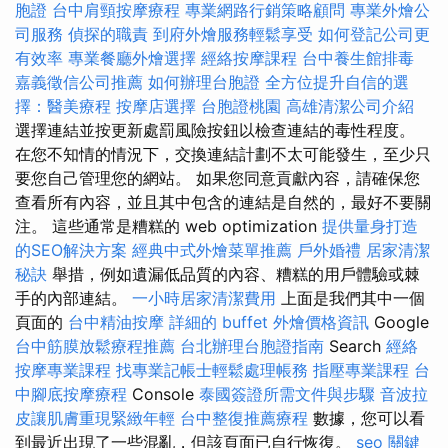
胞證
台中肩頸按摩療程
專業網路行銷策略顧問
專業外燴公
司服務
偵探的職責
到府外燴服務輕鬆享受
如何登記公司更
有效率
專業餐廳外燴選擇
經絡按摩課程
台中養生館排毒
嘉義徵信公司推薦
如何辦理台胞證
全方位提升自信的選
擇：醫美療程
按摩店選擇
台胞證桃園
高雄清潔公司介紹
選擇連結並按更新處罰風險按鈕以檢查連結的毒性程度。
在您不知情的情況下，交換連結計劃不太可能發生，至少只
要您自己管理您的網站。 如果您同意貢獻內容，請確保您
查看所有內容，並且其中包含的連結是自然的，最好不要關
注。 這些通常是糟糕的 web optimization
提供量身打造
的SEO解決方案
經典中式外燴菜單推薦
戶外婚禮
居家清潔
秘訣
舉措，例如遺漏低品質的內容、糟糕的用戶體驗或棘
手的內部連結。
一小時居家清潔費用
上面是我們其中一個
頁面的
台中精油按摩
詳細的 buffet 外燴價格資訊
Google
台中筋膜放鬆療程推薦
台北辦理台胞證指南
Search
經絡
按摩專業課程
找專業記帳士輕鬆處理帳務
指壓專業課程
台
中腳底按摩療程
Console
泰國簽證所需文件與步驟
音波拉
皮讓肌膚重現緊緻年輕
台中整復推薦療程
數據，您可以看
到最近出現了一些混亂，但該頁面已自行恢復。
seo 關鍵