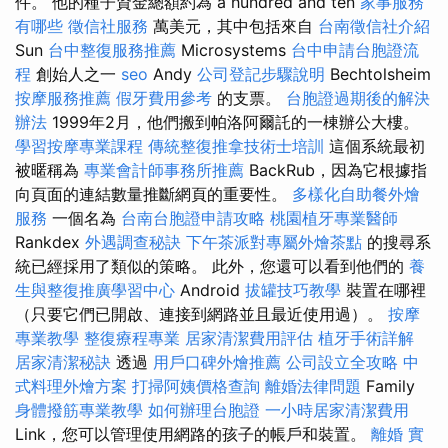
件。 他的種子資金總額約為 a hundred and ten
家事服務
有哪些
徵信社服務
萬美元，其中包括來自
台南徵信社介紹
Sun
台中整復服務推薦
Microsystems
台中申請台胞證流
程
創始人之一
seo
Andy
公司登記步驟說明
Bechtolsheim
按摩服務推薦
假牙費用參考
的支票。
台胞證過期後的解決
辦法
1999年2月，他們搬到帕洛阿爾託的一棟辦公大樓。
學習按摩專業課程
傳統整復推拿技術士培訓
這個系統最初
被暱稱為
專業會計師事務所推薦
BackRub，因為它根據指
向頁面的連結數量推斷網頁的重要性。
多樣化自助餐外燴
服務
一個名為
台南台胞證申請攻略
桃園植牙專業醫師
Rankdex
外遇調查秘訣
下午茶派對專屬外燴茶點
的搜尋系
統已經採用了類似的策略。 此外，您還可以看到他們的
養
生與整復推廣學習中心
Android
拔罐技巧教學
裝置在哪裡
（只要它們已開啟、連接到網路並且最近使用過）。
按摩
專業教學
整復療程專業
居家清潔費用評估
植牙手術詳解
居家清潔秘訣
透過
用戶口碑外燴推薦
公司設立全攻略
中
式料理外燴方案
打掃阿姨價格查詢
離婚法律問題
Family
身體撥筋專業教學
如何辦理台胞證
一小時居家清潔費用
Link，您可以管理使用網路的孩子的帳戶和裝置。
離婚
實