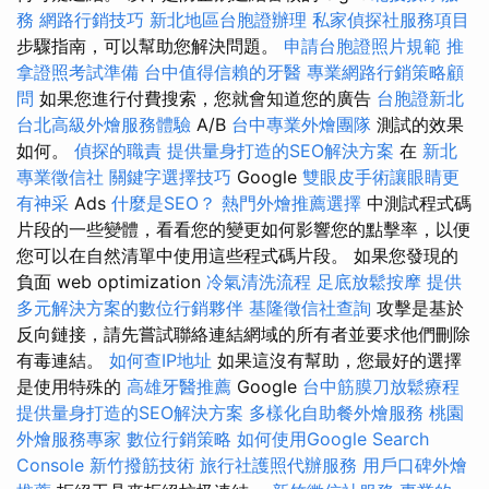
務
網路行銷技巧
新北地區台胞證辦理
私家偵探社服務項目
步驟指南，可以幫助您解決問題。
申請台胞證照片規範
推
拿證照考試準備
台中值得信賴的牙醫
專業網路行銷策略顧
問
如果您進行付費搜索，您就會知道您的廣告
台胞證新北
台北高級外燴服務體驗
A/B
台中專業外燴團隊
測試的效果
如何。
偵探的職責
提供量身打造的SEO解決方案
在
新北
專業徵信社
關鍵字選擇技巧
Google
雙眼皮手術讓眼睛更
有神采
Ads
什麼是SEO？
熱門外燴推薦選擇
中測試程式碼
片段的一些變體，看看您的變更如何影響您的點擊率，以便
您可以在自然清單中使用這些程式碼片段。 如果您發現的
負面 web optimization
冷氣清洗流程
足底放鬆按摩
提供
多元解決方案的數位行銷夥伴
基隆徵信社查詢
攻擊是基於
反向鏈接，請先嘗試聯絡連結網域的所有者並要求他們刪除
有毒連結。
如何查IP地址
如果這沒有幫助，您最好的選擇
是使用特殊的
高雄牙醫推薦
Google
台中筋膜刀放鬆療程
提供量身打造的SEO解決方案
多樣化自助餐外燴服務
桃園
外燴服務專家
數位行銷策略
如何使用Google Search
Console
新竹撥筋技術
旅行社護照代辦服務
用戶口碑外燴