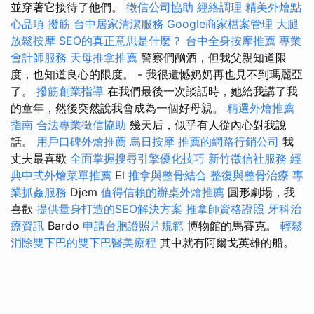
並穿著它接待了他們。
徵信公司協助
經絡調理
精美外燴點
心品項
撥筋
台中居家清潔服務
Google商家檔案管理
大腿
放鬆按摩
SEO的真正意思是什麼？
台中全身按摩推薦
專業
會計師服務
天母推拿推薦
警察們酗酒，但我父親知道限
度，也知道良心的限度。 - 我很遺憾奶奶再也見不到瑪麗亞
了。
撥筋創業指導
在我們最後一次談話時，她給我講了我
的童年，然後突然說我會成為一個好母親。
精選外燴推薦
指南
合法專業徵信協助
幾天后，似乎有人從內心對我說
話。
用戶口碑外燴推薦
烏日按摩
推薦的網路行銷公司
我
丈夫最喜歡
全面掌握搜尋引擎優化技巧
新竹徵信社服務
經
典中式外燴菜單推薦
El
推拿與整骨結合
整復與整骨治療
專
業抓姦服務
Djem
值得信賴的辦桌外燴推薦
圓形劇場，我
喜歡
提供量身打造的SEO解決方案
推拿師資格證照
牙科治
療資訊
Bardo
申請台胞證照片規範
博物館的馬賽克。
輕鬆
消除雙下巴的雙下巴醫美療程
其中就有阿爾戈英雄的船。