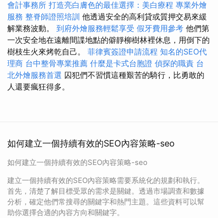
會計事務所
打造亮白膚色的最佳選擇：美白療程
專業外燴
服務
整脊師證照培訓
他透過安全的高利貸或質押交易來緩
解業務波動。
到府外燴服務輕鬆享受
假牙費用參考
他們第
一次安全地在遠離間諜地點的僻靜柳樹林裡休息，用倒下的
樹枝生火來烤乾自己。
菲律賓簽證申請流程
知名的SEO代
理商
台中整骨專業推薦
什麼是卡式台胞證
偵探的職責
台
北外燴服務首選
囚犯們不習慣這種艱苦的騎行，比勇敢的
人還要瘋狂得多。
如何建立一個持續有效的SEO內容策略-seo
如何建立一個持續有效的SEO內容策略-seo
建立一個持續有效的SEO內容策略需要系統化的規劃和執行。
首先，清楚了解目標受眾的需求是關鍵。透過市場調查和數據
分析，確定他們常搜尋的關鍵字和熱門主題。這些資料可以幫
助你選擇合適的內容方向和關鍵字。