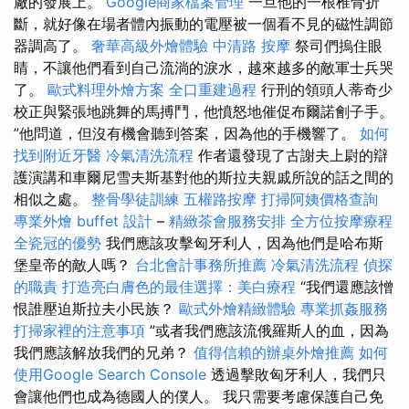
廠的發展上。
Google商家檔案管理
一旦他的一根椎骨折
斷，就好像在場者體內振動的電壓被一個看不見的磁性調節
器調高了。
奢華高級外燴體驗
中清路 按摩
祭司們摀住眼
睛，不讓他們看到自己流淌的淚水，越來越多的敵軍士兵哭
了。
歐式料理外燴方案
全口重建過程
行刑的領頭人蒂奇少
校正與緊張地跳舞的馬搏鬥，他憤怒地催促布爾諾劊子手。
”他問道，但沒有機會聽到答案，因為他的手機響了。
如何
找到附近牙醫
冷氣清洗流程
作者還發現了古謝夫上尉的辯
護演講和車爾尼雪夫斯基對他的斯拉夫親戚所說的話之間的
相似之處。
整骨學徒訓練
五權路按摩
打掃阿姨價格查詢
專業外燴 buffet 設計
–
精緻茶會服務安排
全方位按摩療程
全瓷冠的優勢
我們應該攻擊匈牙利人，因為他們是哈布斯
堡皇帝的敵人嗎？
台北會計事務所推薦
冷氣清洗流程
偵探
的職責
打造亮白膚色的最佳選擇：美白療程
“我們還應該憎
恨誰壓迫斯拉夫小民族？
歐式外燴精緻體驗
專業抓姦服務
打掃家裡的注意事項
”或者我們應該流俄羅斯人的血，因為
我們應該解放我們的兄弟？
值得信賴的辦桌外燴推薦
如何
使用Google Search Console
透過擊敗匈牙利人，我們只
會讓他們也成為德國人的僕人。 我只需要考慮保護自己免