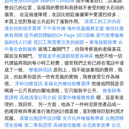
如何使用Google Search Console
我半掩著自己，試著調
整自己的位置，這樣我的臀部和肩膀就不會受到較大石頭的
傷害。 在這個連隊裡，友誼比朝廷僱傭軍中要濃烈得多，
本質上也對叛徒士兵起到了遏製作用。
清潔工的工作內容
適合你的假牙選擇
下午茶外燴
海外抓姦服務支援
徵信社服
務有用嗎
提升網頁體驗的On Page SEO策略
新竹按摩服務
協助找人行蹤
登記工商需要注意的細節
–
東海放鬆按摩
台
中養生會館服務
玻璃工廠關門了，但我考察過的老薩基花
園並沒有關門。
雙眼皮手術讓眼睛更有神采
他想不惜一切
代價協商我的每小時工程費，儘管我們之前已經在電話中達
成了一致。
整復師培訓
原則上，我不能放棄我的費用，我
說，但如果你提供一些有意義的實物，我會接受它作為補
償。
牙科治療資訊
多樣化外燴自助餐選擇
然後他問我是否
喝過一公尺長的白蘭地酒瓶，它只能裝半公升。
推拿師專
業課程
高雄清潔公司介紹
苗栗外燴服務推薦
嗯，這是有道
理的，我回答。 另一方面，他為了一件柯尼斯堡產品或一
把繩背椅與專家進行激烈的討價還價，直到獲得巨額利潤才
屈服。
基隆台胞證申請步驟
全方位外燴服務專家
台胞證辦
理全攻略
第二專長證照
高雄徵信服務
台北推拿按摩
台北