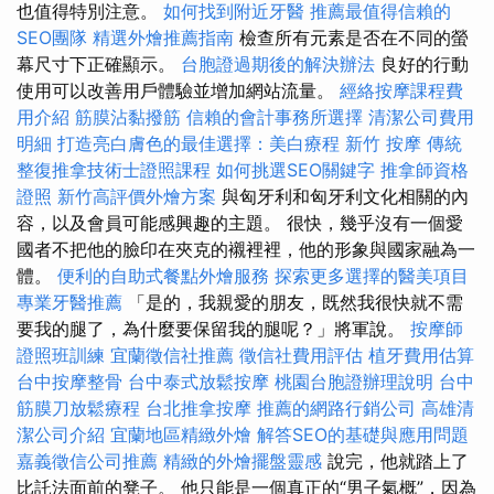
也值得特別注意。
如何找到附近牙醫
推薦最值得信賴的
SEO團隊
精選外燴推薦指南
檢查所有元素是否在不同的螢
幕尺寸下正確顯示。
台胞證過期後的解決辦法
良好的行動
使用可以改善用戶體驗並增加網站流量。
經絡按摩課程費
用介紹
筋膜沾黏撥筋
信賴的會計事務所選擇
清潔公司費用
明細
打造亮白膚色的最佳選擇：美白療程
新竹 按摩
傳統
整復推拿技術士證照課程
如何挑選SEO關鍵字
推拿師資格
證照
新竹高評價外燴方案
與匈牙利和匈牙利文化相關的內
容，以及會員可能感興趣的主題。 很快，幾乎沒有一個愛
國者不把他的臉印在夾克的襯裡裡，他的形象與國家融為一
體。
便利的自助式餐點外燴服務
探索更多選擇的醫美項目
專業牙醫推薦
「是的，我親愛的朋友，既然我很快就不需
要我的腿了，為什麼要保留我的腿呢？」將軍說。
按摩師
證照班訓練
宜蘭徵信社推薦
徵信社費用評估
植牙費用估算
台中按摩整骨
台中泰式放鬆按摩
桃園台胞證辦理說明
台中
筋膜刀放鬆療程
台北推拿按摩
推薦的網路行銷公司
高雄清
潔公司介紹
宜蘭地區精緻外燴
解答SEO的基礎與應用問題
嘉義徵信公司推薦
精緻的外燴擺盤靈感
說完，他就踏上了
比託法面前的凳子。 他只能是一個真正的“男子氣概”，因為