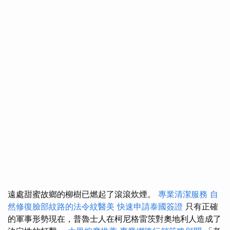
遠處甜蜜故鄉的柳樹已燃起了滾滾炊煙。
專業清潔服務
自
然修復臉部紋路的法令紋醫美
快速申請泰國簽證
只有正確
的軍事形勢現在，普魯士人在柯尼格雷茨對奧地利人造成了