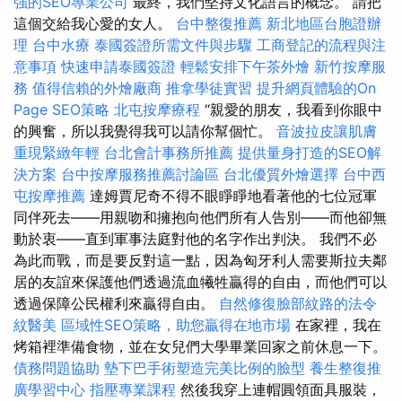
強的SEO專業公司
最終，我們堅持文化語言的概念。 請把
這個交給我心愛的女人。
台中整復推薦
新北地區台胞證辦
理
台中水療
泰國簽證所需文件與步驟
工商登記的流程與注
意事項
快速申請泰國簽證
輕鬆安排下午茶外燴
新竹按摩服
務
值得信賴的外燴廠商
推拿學徒實習
提升網頁體驗的On
Page SEO策略
北屯按摩療程
“親愛的朋友，我看到你眼中
的興奮，所以我覺得我可以請你幫個忙。
音波拉皮讓肌膚
重現緊緻年輕
台北會計事務所推薦
提供量身打造的SEO解
決方案
台中按摩服務推薦討論區
台北優質外燴選擇
台中西
屯按摩推薦
達姆賈尼奇不得不眼睜睜地看著他的七位冠軍
同伴死去——用親吻和擁抱向他們所有人告別——而他卻無
動於衷——直到軍事法庭對他的名字作出判決。 我們不必
為此而戰，而是要反對這一點，因為匈牙利人需要斯拉夫鄰
居的友誼來保護他們透過流血犧牲贏得的自由，而他們可以
透過保障公民權利來贏得自由。
自然修復臉部紋路的法令
紋醫美
區域性SEO策略，助您贏得在地市場
在家裡，我在
烤箱裡準備食物，並在女兒們大學畢業回家之前休息一下。
債務問題協助
墊下巴手術塑造完美比例的臉型
養生整復推
廣學習中心
指壓專業課程
然後我穿上連帽圓領面具服裝，