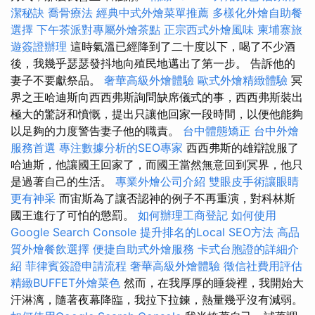
潔秘訣
喬骨療法
經典中式外燴菜單推薦
多樣化外燴自助餐
選擇
下午茶派對專屬外燴茶點
正宗西式外燴風味
柬埔寨旅
遊簽證辦理
這時氣溫已經降到了二十度以下，喝了不少酒
後，我幾乎瑟瑟發抖地向殖民地邁出了第一步。 告訴他的
妻子不要獻祭品。
奢華高級外燴體驗
歐式外燴精緻體驗
冥
界之王哈迪斯向西西弗斯詢問缺席儀式的事，西西弗斯裝出
極大的驚訝和憤慨，提出只讓他回家一段時間，以便他能夠
以足夠的力度警告妻子他的職責。
台中體態矯正
台中外燴
服務首選
專注數據分析的SEO專家
西西弗斯的雄辯說服了
哈迪斯，他讓國王回家了，而國王當然無意回到冥界，他只
是過著自己的生活。
專業外燴公司介紹
雙眼皮手術讓眼睛
更有神采
而宙斯為了讓否認神的例子不再重演，對科林斯
國王進行了可怕的懲罰。
如何辦理工商登記
如何使用
Google Search Console
提升排名的Local SEO方法
高品
質外燴餐飲選擇
便捷自助式外燴服務
卡式台胞證的詳細介
紹
菲律賓簽證申請流程
奢華高級外燴體驗
徵信社費用評估
精緻BUFFET外燴菜色
然而，在我厚厚的睡袋裡，我開始大
汗淋漓，隨著夜幕降臨，我拉下拉鍊，熱量幾乎沒有減弱。