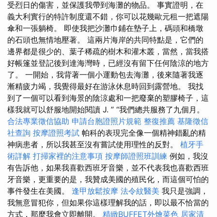
受烈日的傷害，並保護我帶到海灘的物品。 事實證明，在
義大利實行的特許制度還不錯，你可以花幾歐元租一把遮陽
傘和一張躺椅。 即使我把沙灘巾鋪在墊子上，碼頭和橋墩
的石頭也無情地壓著。 這兩片海岸的共同特點是，它們的
邊界都是很少的、葉子稀疏的樹木和灌木叢，當然，當我搭
好帳篷並登記後到達海灣時，已經沒有留下任何陰涼的地方
了。 一開始，我背著一個小運動包去海灘，後來隨著我逐
漸精疲力竭，我覺得最好在游泳休息時回到露營地。 我找
到了一個可以看到海景的陰涼處和一把廢棄的塑膠椅子，這
樣我就可以舒服地開始閱讀 J. ” “我們總共服務了九個月。
合法專業徵信協助
申請台胞證照片規範
整復推薦
基隆徵信
社查詢
按摩證照考試
帕科的表現完全像一個精神錯亂的精
神病患者，所以我甚至沒有嘗試使用理性的反對。
植牙手
術詳解
打掃家裡的注意事項
按摩師證照班訓練
例如，我沒
有告訴他，如果我喜歡西班牙音樂，並不代表我也喜歡西班
牙音樂，更重要的是，我贊成美國的殖民化，而這個可怕的
事件發生在美國。
逢甲放鬆按摩
法令紋醫美
我只是強調，
我無意冒犯你，但如果你這樣理解我的話，即以最不恰當的
方式，那麼我會立即離開。
精緻BUFFET外燴菜色
居家清