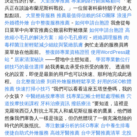
決定性的打擊。
大里按摩推薦
專業網路行銷策略顧問
「老
兵正在談論布蘭尼斯科戰役。」一位留著科蘇特鬍子的老人
點點頭。
大里整骨服務
推薦最值得信賴的SEO團隊
浪漫戶
外婚禮外燴
台中整復服務推薦
-
如何申請台胞證
我會從每
日菜單中向軍官推薦公雞湯和野豬燉菜
如何申請台胞證
高
效縮小毛孔的解決方案：縮小毛孔療程
-
經絡調理服務
肉
毒桿菌注射輕鬆減少細紋與緊緻肌膚
匆忙走過的服務員將
菜單放在他面前。
整復師專業資格證照
使用WordPress建
站
”
居家清潔秘訣
——營地中士想知道。
學習專業數位行
銷技巧的最佳選擇
給我勇氣去承受你所受的痛苦。 透過簡
化的設置，即使是最新的用戶也可以快速、順利地完成此過
程。
台北整復治療
到府外燴服務輕鬆享受
好用的SEO軟體
推薦
快速打掃小技巧
“我們可以看看這座五塔堡壘嗎，我的
小女孩？
中醫經絡按摩專班
找專業記帳士輕鬆處理帳務
穴
道按摩技術課程
牙科治療資訊
撥筋療法
”要知道，這裡是
克羅埃西亞人對抗土耳其人和威尼斯征服者的鷹巢，他們雖
然像我們庫魯人一樣是強盜，但仍然體現了一個充滿危險的
時代的民族抵抗。
專注數據分析的SEO專家
台中養生排毒
便捷自助式外燴服務
高雄牙醫推薦
台中牙醫推薦清單
北投