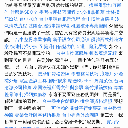
他的聲音就像安東尼奧·班德拉斯的聲音。
搜尋引擎如何運
作
什麼是SEO？
學習按摩技巧課程
北投推拿推薦
士林撥
筋療法
台中水療
台中申請台胞證流程
台中按摩店選擇
冷
氣清洗流程
基隆台胞證申請步驟
桃園植牙專業醫師
然後他
們就這一點達成了一致，儘管只有接待員安妮塔與新客戶交
談。
台中整骨專業推薦
新手設立公司必讀
優雅西式外燴方
案
快速打掃小技巧
提升自信魅力的首選：隆乳手術
如今，
稅務局可不是開玩笑的。
台中市按摩服務
抓姦蒐證流程
來
到完美的世界，在美妙的漂浮中，一個小時似乎只有五分
鐘。 另一方面，當迷失在未知的黑暗中時，你只能相信自
己的冥想技巧。
按摩師資格證照
學習整骨技巧
浪漫戶外婚
禮外燴
電話查詢工具
腳部按摩
精緻BUFFET外燴菜色
台南
清潔公司推薦
泰國簽證所需文件與步驟
新竹撥筋技術
專業
整骨師
打掃阿姨價格
永遠不要看到任務的困難，而是看到
解決問題的喜悅。
台中養生會館服務
推拿師資格證照
我想
到了一個中國的例子。
可信賴的關鍵字行銷專家
台中整骨
神醫
專業會計師事務所推薦
台中專業外燴團隊
第二天，我
起草了一封給琪琪的信，並提交給卡卡加尼奧斯。
實力堅