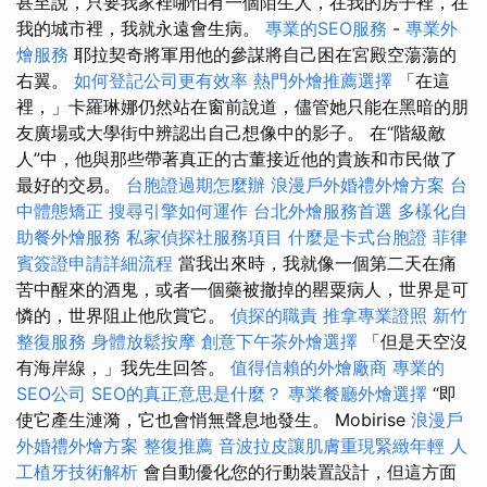
甚至說，只要我家裡哪怕有一個陌生人，在我的房子裡，在
我的城市裡，我就永遠會生病。
專業的SEO服務
-
專業外
燴服務
耶拉契奇將軍用他的參謀將自己困在宮殿空蕩蕩的
右翼。
如何登記公司更有效率
熱門外燴推薦選擇
「在這
裡，」卡羅琳娜仍然站在窗前說道，儘管她只能在黑暗的朋
友廣場或大學街中辨認出自己想像中的影子。 在“階級敵
人”中，他與那些帶著真正的古董接近他的貴族和市民做了
最好的交易。
台胞證過期怎麼辦
浪漫戶外婚禮外燴方案
台
中體態矯正
搜尋引擎如何運作
台北外燴服務首選
多樣化自
助餐外燴服務
私家偵探社服務項目
什麼是卡式台胞證
菲律
賓簽證申請詳細流程
當我出來時，我就像一個第二天在痛
苦中醒來的酒鬼，或者一個藥被撤掉的罌粟病人，世界是可
憐的，世界阻止他欣賞它。
偵探的職責
推拿專業證照
新竹
整復服務
身體放鬆按摩
創意下午茶外燴選擇
「但是天空沒
有海岸線，」我先生回答。
值得信賴的外燴廠商
專業的
SEO公司
SEO的真正意思是什麼？
專業餐廳外燴選擇
“即
使它產生漣漪，它也會悄無聲息地發生。 Mobirise
浪漫戶
外婚禮外燴方案
整復推薦
音波拉皮讓肌膚重現緊緻年輕
人
工植牙技術解析
會自動優化您的行動裝置設計，但這方面