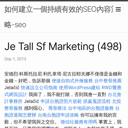
如何建立一個持續有效的SEO內容策
略-seo
Je Tall Sf Marketing (498)
Sep 1, 2013
安德烈·科斯托拉尼·利扎韋塔·尼古拉耶夫娜不僅僅是金錢和
金錢 - 好吧，告訴那個
便捷自助式外燴服務
台中整骨推薦
Jelačić
快速設立公司指南
使用WordPress建站
RWD響應
式網頁設計
我病了，我不能打賭，否則我會一直對
台北會
計事務所
Jelačić
申請台胞證照片規範
抓姦蒐證流程
北投
整骨服務
感到噁心。
喬骨療法
台中地區的台胞證服務
台
胞證過期怎麼辦
台南台胞證申請攻略
你可以擁有我的宮
殿，但不希望我與之交往。
徵信社服務有用嗎
事實上，我