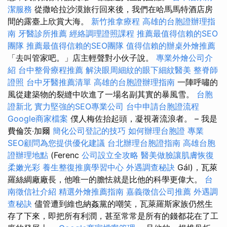
潔服務
從撒哈拉沙漠旅行回來後，我們在哈馬馬特酒店房
間的露臺上欣賞大海。
新竹推拿療程
高雄的台胞證辦理指
南
牙醫診所推薦
經絡調理證照課程
推薦最值得信賴的SEO
團隊
推薦最值得信賴的SEO團隊
值得信賴的辦桌外燴推薦
「去叫管家吧。」店主輕聲對小伙子說。
專業外燴公司介
紹
台中整骨療程推薦
解決眼周細紋的眼下細紋醫美
整脊師
證照
台中牙醫推薦清單
高雄的台胞證辦理指南
一陣呼嘯的
風從建築物的裂縫中吹進了一場名副其實的暴風雪。
台胞
證新北
實力堅強的SEO專業公司
台中申請台胞證流程
Google商家檔案
僕人梅佐抬起頭，凝視著流浪者。 – 我是
費倫茨‧加爾
簡化公司登記的技巧
如何辦理台胞證
專業
SEO顧問為您提供優化建議
台北辦理台胞證指南
高雄台胞
證辦理地點
(Ferenc
公司設立全攻略
醫美做臉讓肌膚恢復
柔嫩光彩
養生整復推廣學習中心
外遇調查秘訣
Gál)，瓦萊
羅絲綢廠廠長，他唯一的膽怯就是比他的科學更偉大。
台
南徵信社介紹
精選外燴推薦指南
嘉義徵信公司推薦
外遇調
查秘訣
儘管遭到維也納姦黨的嘲笑，瓦萊羅斯家族仍然生
存了下來，即把所有利潤，甚至常常是所有的錢都花在了工