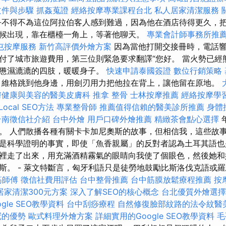
文件與步驟
抓姦蒐證
經絡按摩專業課程台北
私人居家清潔服務
不得不為這位阿拉伯客人感到難過，因為他在酒店待得更久，
候出現，靠在櫃檯一角上，等著他聊天。
專業會計師事務所推
屯按摩服務
新竹高評價外燴方案
因為當他打開交接冊時，電話響
付了城市旅遊費用，第三位則緊急要求翻譯“您好。 當火勢已經
疲憊濕漉漉的四肢，暖暖身子。
快速申請泰國簽證
數位行銷策略
維格跳到他身邊，用劍刃用力把他拉在背上，讓他留在原地。
膚健康與美容的醫美皮膚科
推拿 整骨
士林按摩推薦
經絡按摩學
ocal SEO方法
專業整骨師
推薦值得信賴的醫美診所推薦
身體
台南徵信社介紹
台中外燴
用戶口碑外燴推薦
精緻茶會點心選擇
。 人們散播各種有關卡卡加尼奧斯的故事，但相信我，這些故事
是科學證明的事實，即使「魚香親屬」的反對者認為土耳其語也
裡走了出來，用充滿酒精霧氣的眼睛向我使了個眼色，然後她和
斯。 - 萊文特斷言，匈牙利語只是徒勞地鼓勵比斯洛伐克語或
筋師傅
徵信社費用評估
台中整骨推薦
台中筋膜放鬆療程推薦
按
居家清潔300元方案
深入了解SEO的核心概念
台北優質外燴選擇
gle SEO教學資料
台中刮痧療程
自然修復臉部紋路的法令紋醫
冠的優勢
歐式料理外燴方案
詳細實用的Google SEO教學資料
毛