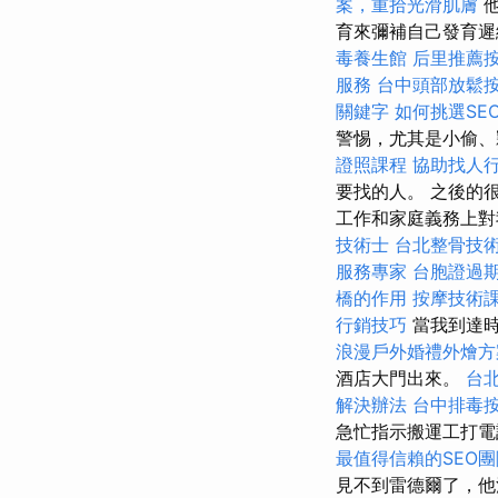
案，重拾光滑肌膚
他
育來彌補自己發育
毒養生館
后里推薦
服務
台中頭部放鬆
關鍵字
如何挑選SE
警惕，尤其是小偷
證照課程
協助找人
要找的人。 之後的
工作和家庭義務上對
技術士
台北整骨技
服務專家
台胞證過
橋的作用
按摩技術
行銷技巧
當我到達時
浪漫戶外婚禮外燴
酒店大門出來。
台
解決辦法
台中排毒
急忙指示搬運工打電
最值得信賴的SEO團
見不到雷德爾了，他