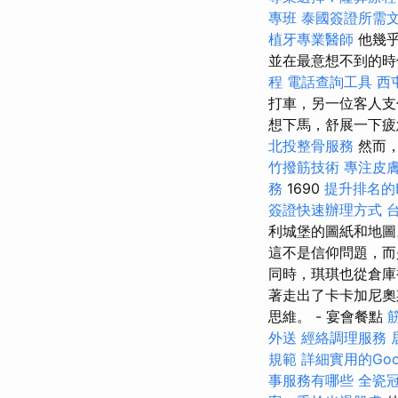
專班
泰國簽證所需
植牙專業醫師
他幾乎
並在最意想不到的時
程
電話查詢工具
西
打車，另一位客人支
想下馬，舒展一下
北投整骨服務
然而，
竹撥筋技術
專注皮
務
1690
提升排名的L
簽證快速辦理方式
利城堡的圖紙和地圖
這不是信仰問題，而
同時，琪琪也從倉庫
著走出了卡卡加尼奧
思維。 - 宴會餐點
外送
經絡調理服務
規範
詳細實用的Goo
事服務有哪些
全瓷