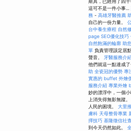
斯具，已經用了四十
這可不是一件小事...
務
-
高雄牙醫推薦
自己的一份力量。
台中養生療程
自然
page SEO優化技巧
自然飽滿的輪廓
助
單
負責管理該定居點
聲音。
牙醫服務介
他們就這一點達成了
助
全瓷冠的優勢
專
實惠的 buffet 外
服務介紹
專業外燴 bu
妙的漂浮中，一個小
上消失得無影無蹤
人民的困境。
大里
膚科
天母整骨專業
擇技巧
基隆徵信社
到今天仍然如此。