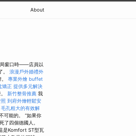
About
郵局窗口時——店員以
失了。
浪漫戶外婚禮外
牌。
專業外燴 buffet
盆矯正
提供多元解決
聲。
新竹整骨推薦
我
證照
到府外燴輕鬆安
毛孔粗大的有效解
可能的。 “如果你
殺死了四個德國人。
omfort ST型瓦