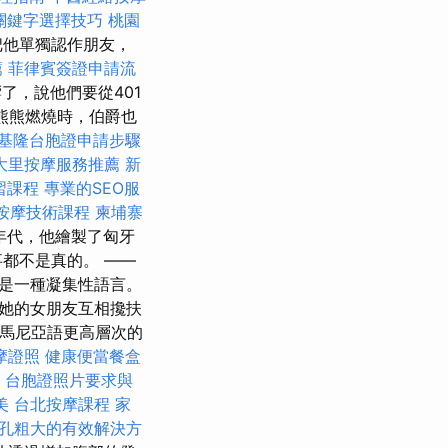
關鍵字選擇技巧
桃園
把他單獨認作朋友，
薦
菲律賓簽證申請流
了，說他們要從401
熊熊燃燒時，伯爵也
基隆台胞證申請步驟
大里按摩服務推薦
新
習課程
專業的SEO服
按摩技術課程
柬埔寨
年代，他繪製了匈牙
都不是真的。 ——
是一種凝集性語言。
她的女朋友互相攙扶
羅馬尼亞語更高層次的
摩證照
健康便當餐盒
台胞證照片要求與
美
台北按摩課程
家
孔粗大的有效解決方