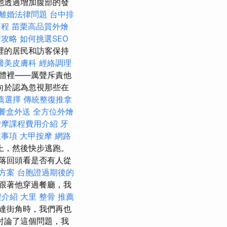
他透過增加腹部的發
離婚法律問題
台中排
療程
苗栗高品質外燴
請攻略
如何挑選SEO
裡的居民和訪客保持
醫美皮膚科
經絡調理
體裡——厲聲斥責他
向於認為忽視那些在
薦選擇
傳統整復推拿
餐盒外送
全方位外燴
按摩課程費用介紹
牙
意事項
大甲按摩
網路
上，然後快步逃跑。
落回頭看是否有人從
燴方案
台胞證過期後的
跟著他穿過餐廳，我
程介紹
大里 整骨
推薦
達街角時，我們再也
討論了這個問題，我