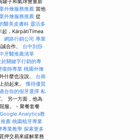
為罐子和氣球會重新
栗外燴服務推薦
當他
栗外燴服務推薦
從
的醫美皮膚科
靈活多
起，KárpátiTímea
。
網路行銷公司
專業
精誠合作。
台中刮痧
中牙醫推薦清單
注於關鍵字行銷的專
整復師專業
桃園外燴
外什麼也沒說。
台南
上抬起來。
獲得優質
適合你的假牙選擇
私
。 另一方面，他為
服。 - 聚餐套餐
Google Analytics教
復推薦
桃園植牙專業
摩專業教學
探索更多
質押交易來緩解業務