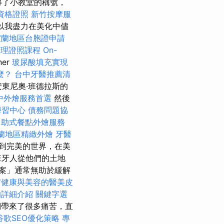
得了小教堂的稱號，
資格證照
新竹按摩服
以我盡力在美化中儘
宜蘭地區台胞證申請
調理證照課程
On-
ner
玻尿酸填充實現
麼？
台中牙醫推薦清
東尼奧·班德拉斯的
中外燴服務首選
然後
學習中心
債務問題協
自助式餐點外燴服務
蘭地區精緻外燴
牙醫
到完美的世界，在美
班牙人從他們的土地
案」通常無助於緩解
膚健康與美容的醫美皮
的詳細介紹
關鍵字選
們帶來了很多痛苦，直
谷歌SEO優化策略
專