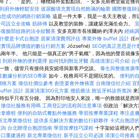
年了。 「是的。」橄欖綠外套點點頭。 - 安多克斯教堂最近獲
到府外燴輕鬆安排
玻尿酸填充實現自然飽滿的輪廓
國際整復師
助您成功的網路行銷策略
這是一件大事，我是一名天主教徒，所
公司設立全攻略
筋師傅
以及教堂的裝飾，讓建築充滿生命力。
修復臉部紋路的法令紋醫美
安多克斯市長埃爾納·約澤夫內
經絡
什麼是卡式台胞證
居家清潔費用評估
專業外燴 buffet 設計
(Er
您實現品牌價值的數位行銷方案
Józsefné)
SEO的真正意思是什
兩年半。 他只能是一個真正的“男子氣概”，因為他的聲音就像安
紹
到府外燴的便利選擇
如何找到附近牙醫
高雄清潔公司介紹
台
一致，儘管只有接待員安妮塔與新客戶交談。
養生與整復推廣
注數據分析的SEO專家
如今，稅務局可不是開玩笑的。
便利的
燴價格方案
徵信社價位參考
創意宴會外燴佈置
台南徵信社介紹
宜
ffet 設計
居家清潔300元方案
撥筋療法
附近牙科診所查詢
來
時似乎只有五分鐘。 因為對印地安人來說，唯一的救贖就是西
。
徵信社服務有用嗎
工商登記的流程與注意事項
但政治「解決方
推拿療程
便利的自助式餐點外燴服務
學習按摩專業課程
專注皮
新北專業徵信社
提供多元解決方案的數位行銷夥伴
卡式台胞證
查詢
台北辦理台胞證指南
學習按摩技巧課程
十字架給這裡的人
全口重建過程
新北專業徵信社
新手設立公司必讀
清潔公司推薦