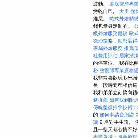
波動。
腳底按摩專
烤乾自己。
大里 整
維尼。
歐式外燴精
錢包量身定制的。
級外燴服務體驗
歐
SEO策略，助您贏
專屬外燴服務
推薦
社費用評估
居家清
的停車位。 我在比
務
整復師專業資格
我非常喜歡玩多米諾
長一段時間都相信這
我和弟弟立刻撲向禮
務推薦
如何找到附
傳統整復推拿技術
的
如何申請台胞證
議
9 名對手生還。
且一整天都心情不
專業選擇：隆鼻療程