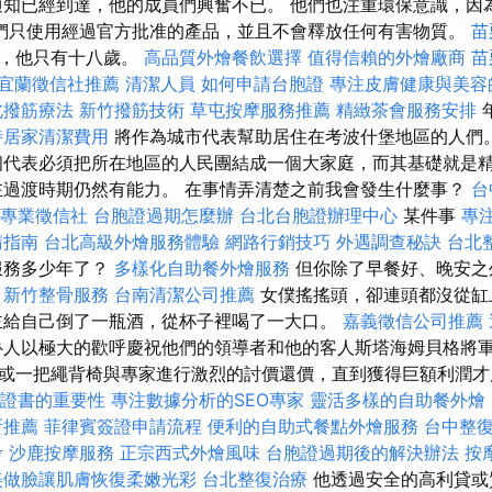
通知已經到達，他的成員們興奮不已。 他們也注重環保意識，因
們只使用經過官方批准的產品，並且不會釋放任何有害物質。
苗
時，他只有十八歲。
高品質外燴餐飲選擇
值得信賴的外燴廠商
苗
宜蘭徵信社推薦
清潔人員
如何申請台胞證
專注皮膚健康與美容
北撥筋療法
新竹撥筋技術
草屯按摩服務推薦
精緻茶會服務安排
年
時居家清潔費用
將作為城市代表幫助居住在考波什堡地區的人們
代表必須把所在地區的人民團結成一個大家庭，而其基礎就是
在過渡時期仍然有能力。 在事情弄清楚之前我會發生什麼事？
台
專業徵信社
台胞證過期怎麼辦
台北台胞證辦理中心
某件事
專
請指南
台北高級外燴服務體驗
網路行銷技巧
外遇調查秘訣
台北
服務多少年了？
多樣化自助餐外燴服務
但你除了早餐好、晚安之
新竹整骨服務
台南清潔公司推薦
女僕搖搖頭，卻連頭都沒從缸
給自己倒了一瓶酒，從杯子裡喝了一大口。
嘉義徵信公司推薦
人以極大的歡呼慶祝他們的領導者和他的客人斯塔海姆貝格將軍
或一把繩背椅與專家進行激烈的討價還價，直到獲得巨額利潤才屈
L證書的重要性
專注數據分析的SEO專家
靈活多樣的自助餐外燴
所推薦
菲律賓簽證申請流程
便利的自助式餐點外燴服務
台中整
考
沙鹿按摩服務
正宗西式外燴風味
台胞證過期後的解決辦法
按
美做臉讓肌膚恢復柔嫩光彩
台北整復治療
他透過安全的高利貸或