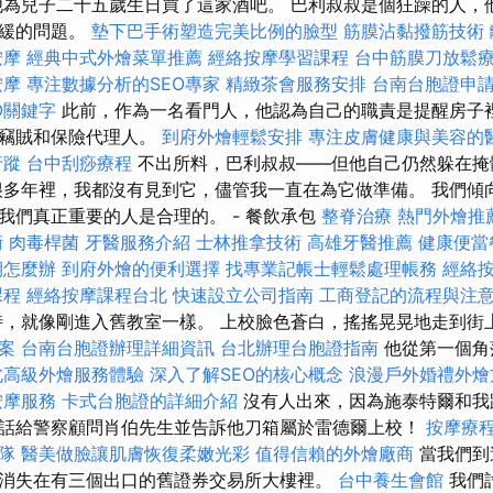
為兒子二十五歲生日買了這家酒吧。 巴利叔叔是個狂躁的人，
遲緩的問題。
墊下巴手術塑造完美比例的臉型
筋膜沾黏撥筋技術
按摩
經典中式外燴菜單推薦
經絡按摩學習課程
台中筋膜刀放鬆
按摩
專注數據分析的SEO專家
精緻茶會服務安排
台南台胞證申
O關鍵字
此前，作為一名看門人，他認為自己的職責是提醒房子
、竊賊和保險代理人。
到府外燴輕鬆安排
專注皮膚健康與美容的
行蹤
台中刮痧療程
不出所料，巴利叔叔——但他自己仍然躲在掩
很多年裡，我都沒有見到它，儘管我一直在為它做準備。 我們傾
我們真正重要的人是合理的。 - 餐飲承包
整脊治療
熱門外燴推
術
肉毒桿菌
牙醫服務介紹
士林推拿技術
高雄牙醫推薦
健康便當
期怎麼辦
到府外燴的便利選擇
找專業記帳士輕鬆處理帳務
經絡
課程
經絡按摩課程台北
快速設立公司指南
工商登記的流程與注
，就像剛進入舊教室一樣。 上校臉色蒼白，搖搖晃晃地走到街
方案
台南台胞證辦理詳細資訊
台北辦理台胞證指南
他從第一個角
北高級外燴服務體驗
深入了解SEO的核心概念
浪漫戶外婚禮外
按摩服務
卡式台胞證的詳細介紹
沒有人出來，因為施泰特爾和我
話給警察顧問肖伯先生並告訴他刀箱屬於雷德爾上校！
按摩療
隊
醫美做臉讓肌膚恢復柔嫩光彩
值得信賴的外燴廠商
當我們到
消失在有三個出口的舊證券交易所大樓裡。
台中養生會館
我們