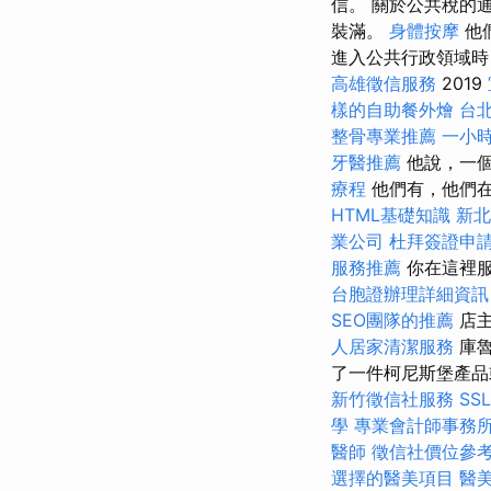
信。 關於公共稅的
裝滿。
身體按摩
他
進入公共行政領域
高雄徵信服務
2019
樣的自助餐外燴
台
整骨專業推薦
一小
牙醫推薦
他說，一個
療程
他們有，他們
HTML基礎知識
新北
業公司
杜拜簽證申
服務推薦
你在這裡
台胞證辦理詳細資訊
SEO團隊的推薦
店主
人居家清潔服務
庫魯
了一件柯尼斯堡產品
新竹徵信社服務
SS
學
專業會計師事務
醫師
徵信社價位參
選擇的醫美項目
醫