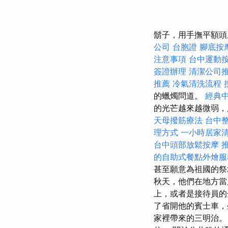
鬍子，用手撫平額
公司
台胞證
腳底按
注意事項
台中運動
簽證辦理
清潔公司
推薦
冷氣清洗流程
的蠟燭問道。
經典
的光芒越來越微弱，
天母撥筋療法
台中
理方式
一小時居家
台中頭部放鬆按摩
的自助式餐點外燴服
甚至願意為祖國的祭壇
秋天，他們在地方當
上，或者是接待員的
了省開他的賓士車，
家裡帶來的三明治。