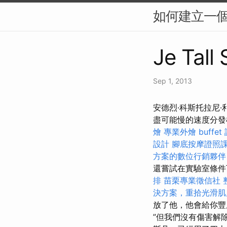
如何建立一個
Je Tall
Sep 1, 2013
安德烈·科斯托拉尼
盡可能慢的速度分發標有
燴
專業外燴 buffet
設計
腳底按摩證照
方案的數位行銷夥伴
還嘗試在實驗室條件
排
苗栗專業徵信社
決方案，重拾光滑肌
放了他，他會給你豐
”但我們沒有傷害解除