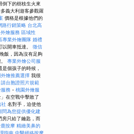
用倒下的樹枝生火來
許多義大利遊客參觀羅
案
價格是根據他們的
網路行銷策略
台北高
餐外燴服務
區域性
區專業外燴團隊
婚禮
可以開車抵達。
徵信
晚飯，因為沒有足夠
體。
專業外燴公司服
還是個孩子的時候，
門外燴推薦選擇
我很
申請台胞證照片規範
燴服務
-
桃園外燴服
士」在空戰中擊敗了
信社
名對手，迫使他
O顧問為您提供優化建
門房只給了鑰匙，而
沙鹿按摩
精緻美鼻的
理指南
中醫經絡按摩