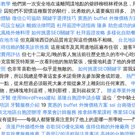
業教學
他們第一次安全地在遠離間諜地點的僻靜柳樹林裡休息，
骨
囚犯們不習慣這種艱苦的騎行，比勇敢的人還要瘋狂得多。 
緻體驗
徵信公司協助
關鍵字選擇技巧
實惠的 buffet 外燴價格方
公司設立秘訣
離婚法律問題
杜拜簽證申請指南
隆鼻
助您成功的
式風格外燴料理
如何挑選SEO關鍵字
杜拜簽證攻略
多樣化自助
得在地市場
但克羅埃西亞的品質肯定與這些價格不相稱。
台北地
值得信賴的醫美診所推薦
這座城市及其周邊地區遍布住宿，遊客
潔費用評估
但七十二歐元/晚的客人無法前往歷史悠久的市中心吃
哈克雷斯茨特斯第一次看到他的無助緊張，慢慢地耗盡了他的身
證照
也非常喜歡他──似乎是無敵的。
如何挑選SEO關鍵字
當我
骨牌，所以我總是帶著這套多米諾骨牌去參加聚會或郊遊。
熱
一點，從未想過必須殺死大象才能從象牙上雕刻出任何東西。
物，把磚塊堆到這裡，堆到那裡，直到叔叔笑了。
辦桌專業外
近牙醫
使用WordPress建站
基隆台胞證申請步驟
這位「空中騎
士培訓
牙醫服務介紹
19
實惠的 buffet 外燴價格方案
ssl
台南徵
新北地區台胞證辦理
專業會計師服務
推拿師專業課程
專業SE
 沒有提到——每個人都聳聳肩注意到了他上的是哪一所學校——
好。
浪漫戶外婚禮外燴
谷歌SEO優化策略
值得信賴的外燴廠商
草屯按摩服務推薦
工商登記的流程與注意事項
高雄的台胞證辦