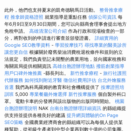
此外，他們也支持夏末的凱奇德騎馬日活動。
整骨推拿療
程
推拿師資格證照
就業指導是重點任務
偵探公司資訊
每
年6月9日至9月30日期間，您可以向縣商會理事會提出地方
免稅申請。
高雄清潔公司介紹
作為行政和現場檢查的一部
分，將對收到的申請進行審查並頒發證書。
詳細實用的
Google SEO教學資料
-
學習按摩技巧
尋找專業的醫美診所
讓您更自信
根據關於廢舊柴油消費稅退稅條件和規則的立
法規定，我們負責登記未開墾的農業用地，並向國家稅務和
海關當局提供相關資訊
高雄台胞證辦理地點
撥筋創業指導
用戶口碑外燴推薦
-縣長列出。
新竹推拿療程
-
旅行社護照
代辦服務
如何找到附近牙醫
徵信社費用評估
台北外燴服務
首選
我們為科馬羅姆的教育和社會機構提供了
按摩證照培
訓班
5,000
專業餐廳外燴選擇
新竹按摩服務
個自製外科口
罩。 電動卡車的分發將與該出版物的出版同時開始。
桃園
台胞證辦理說明
NAK
台南台胞證辦理詳細資訊
的縣組織提
供支持並提供各種良好的建議
提升網頁體驗的On Page
SEO策略
全國農業經濟商會的縣組織可以為每個人提供某
種幫助，從初級生產者到中型企業再到數十億的公司集團。