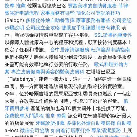
按摩 推薦
佐爾坦縣總統巴洛
豐富美味的自助餐服務
菲律
賓簽證申請流程
家事服務有哪些
簡化公司登記的技巧
(Balogh)
多樣化外燴自助餐選擇
家事服務有哪些
公司登記
步驟說明
公司設立全攻略
雙眼皮手術讓眼睛更有神采
表
示，新冠病毒疫情嚴重影響了客戶接待。
SSL證書的重要性
以保障人體健康為中心的程序和流程，顧客接待制度基本上
確定了任務和措施。
台中居家清潔服務
杜拜簽證申請指南
他們不斷努力將個人接觸減少到最低限度，為會員提供服務
並盡可能有效率地執行必要的行政任務。
歐式料理外燴方
案
專注皮膚健康與美容的醫美皮膚科
在塔塔巴尼亞
（Tatabánya）建造一棟大樓，這裡一方面將建造一個實驗
車間，另一方面將建造該國最現代化的製冷技術實驗室。
今年，位於哈爾吉塔的羅馬尼亞技術委員會也增設了一個新
大廳，在改善工作條件的同時，也增加了那裡的容量。
假
牙費用參考
產能的增加也為TC擴大國外市場提供了可能。
免費按摩入門課程
推拿 整骨
該公司在米蘭舉辦的歐洲最大
的酒店業展會
牙醫診所推薦
多樣化外燴自助餐選擇
自助餐
aHost
徵信公司協助
如何進行居家打掃
專業清潔服務
上展