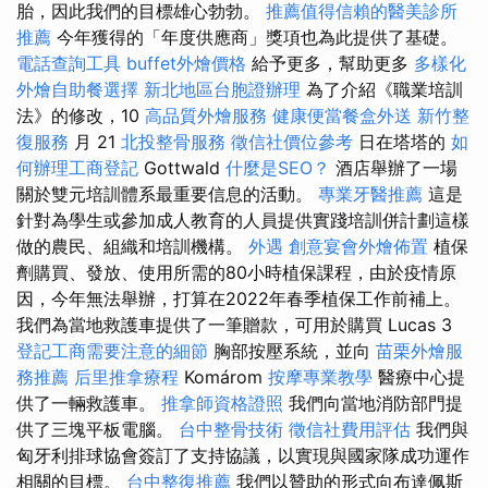
胎，因此我們的目標雄心勃勃。
推薦值得信賴的醫美診所
推薦
今年獲得的「年度供應商」獎項也為此提供了基礎。
電話查詢工具
buffet外燴價格
給予更多，幫助更多
多樣化
外燴自助餐選擇
新北地區台胞證辦理
為了介紹《職業培訓
法》的修改，10
高品質外燴服務
健康便當餐盒外送
新竹整
復服務
月 21
北投整骨服務
徵信社價位參考
日在塔塔的
如
何辦理工商登記
Gottwald
什麼是SEO？
酒店舉辦了一場
關於雙元培訓體系最重要信息的活動。
專業牙醫推薦
這是
針對為學生或參加成人教育的人員提供實踐培訓併計劃這樣
做的農民、組織和培訓機構。
外遇
創意宴會外燴佈置
植保
劑購買、發放、使用所需的80小時植保課程，由於疫情原
因，今年無法舉辦，打算在2022年春季植保工作前補上。
我們為當地救護車提供了一筆贈款，可用於購買 Lucas 3
登記工商需要注意的細節
胸部按壓系統，並向
苗栗外燴服
務推薦
后里推拿療程
Komárom
按摩專業教學
醫療中心提
供了一輛救護車。
推拿師資格證照
我們向當地消防部門提
供了三塊平板電腦。
台中整骨技術
徵信社費用評估
我們與
匈牙利排球協會簽訂了支持協議，以實現與國家隊成功運作
相關的目標。
台中整復推薦
我們以贊助的形式向布達佩斯