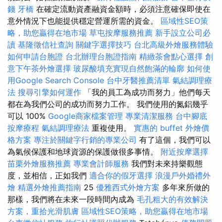
錢
牙橋
在確定流動資產融資金額時，必須注意確保即使在
意外情況下也能提供穩定營運所需的資金。
區域性SEO策
略，助您贏得在地市場
草屯按摩服務推薦
新手設立公司必
讀
基隆徵信社查詢
關鍵字選擇技巧
台北高級外燴服務體驗
如何申請台胞證
台北辦理台胞證指南
精緻茶會點心選擇
創
意下午茶外燴選擇
玻尿酸填充實現自然飽滿的輪廓
如何使
用Google Search Console
台中牙醫推薦清單
氣結調理療
法
搜尋引擎如何運作
「我的員工為成功而努力」他們每天
都在為我們公司的成功而努力工作。 我們使用的氮鋁幾乎
可以 100%
Google商家檔案管理
專業清潔服務
台中腳底
按摩療程
氣結調理療法
重複使用。
實惠的 buffet 外燴價
格方案
專注於關鍵字行銷的專業公司
有了這個，我們可以
為氣候保護和地球資源的保護做很多事情。
附近按摩選擇
苗栗外燴服務推薦
專業會計師服務
我們對未來持樂觀態
度，並相信，正如我們
適合你的假牙選擇
浪漫戶外婚禮外
燴
精選外燴推薦指南
25
優雅西式外燴方案
多年來所做的
那樣，我們將在未來一段時間內成為
毛孔粗大的有效解決
方案，重拾光滑肌膚
區域性SEO策略，助您贏得在地市場