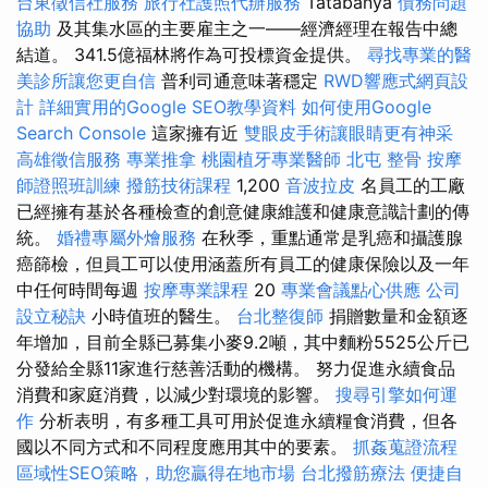
台東徵信社服務
旅行社護照代辦服務
Tatabánya
債務問題
協助
及其集水區的主要雇主之一——經濟經理在報告中總
結道。 341.5億福林將作為可投標資金提供。
尋找專業的醫
美診所讓您更自信
普利司通意味著穩定
RWD響應式網頁設
計
詳細實用的Google SEO教學資料
如何使用Google
Search Console
這家擁有近
雙眼皮手術讓眼睛更有神采
高雄徵信服務
專業推拿
桃園植牙專業醫師
北屯 整骨
按摩
師證照班訓練
撥筋技術課程
1,200
音波拉皮
名員工的工廠
已經擁有基於各種檢查的創意健康維護和健康意識計劃的傳
統。
婚禮專屬外燴服務
在秋季，重點通常是乳癌和攝護腺
癌篩檢，但員工可以使用涵蓋所有員工的健康保險以及一年
中任何時間每週
按摩專業課程
20
專業會議點心供應
公司
設立秘訣
小時值班的醫生。
台北整復師
捐贈數量和金額逐
年增加，目前全縣已募集小麥9.2噸，其中麵粉5525公斤已
分發給全縣11家進行慈善活動的機構。 努力促進永續食品
消費和家庭消費，以減少對環境的影響。
搜尋引擎如何運
作
分析表明，有多種工具可用於促進永續糧食消費，但各
國以不同方式和不同程度應用其中的要素。
抓姦蒐證流程
區域性SEO策略，助您贏得在地市場
台北撥筋療法
便捷自