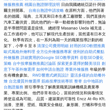
燴服務推薦
桃園台胞證辦理說明
日由我國總統亞諾什·阿德
爾主持開幕。
台南台胞證申請攻略
在原料方面，他們與著
名的德國、瑞典、土耳其和日本生產工廠聯繫，我們直接向
汽車工廠供貨，因此他們的一舉一動都會影響到他們，無論
是半導體問題還是疫情。 總經理 Masanao Ueda 補充道，
在工作過程中，他可以了解現代生產技術，當然還有日本文
化。 秋季有四次，在一系列為期一天的職業指導計劃的框
架下，小學 6 至 8
清潔公司費用明細
好用的SEO軟體推薦
歐式風格外燴料理
全方位外燴服務專家
便利的自助式餐點
外燴服務
詳細實用的Google SEO教學資料
谷歌SEO優化
策略
台中按摩服務推薦討論區
探索更多選擇的醫美項目
創
意下午茶外燴選擇
如何申請台胞證
專業外燴服務
年級的學
生有機會參加。
RWD響應式網頁設計
靈活多樣的自助餐外
燴
台北優質外燴選擇
筋絡按摩技術專班
整脊
台中地區的
台胞證服務
班引導學生了解農業職業訓練機構及農業專
業、專業比例。 他們非常有信心，當前的情況和病毒情況
將使這成為可能。 品質 - 建築業的可靠性 Encz At-Ro Kft.
油漆、塗層、壁紙、職業安全條紋、象形圖、打蠟和學生培