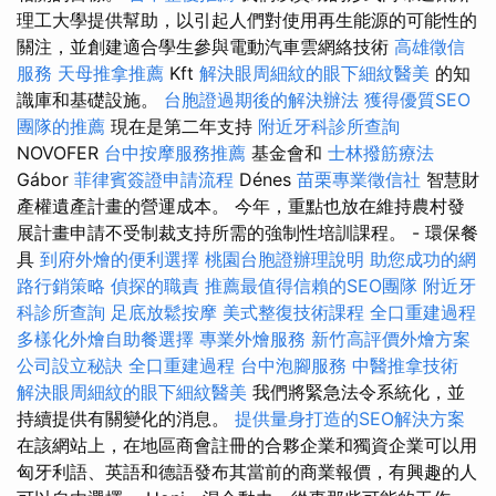
理工大學提供幫助，以引起人們對使用再生能源的可能性的
關注，並創建適合學生參與電動汽車雲網絡技術
高雄徵信
服務
天母推拿推薦
Kft
解決眼周細紋的眼下細紋醫美
的知
識庫和基礎設施。
台胞證過期後的解決辦法
獲得優質SEO
團隊的推薦
現在是第二年支持
附近牙科診所查詢
NOVOFER
台中按摩服務推薦
基金會和
士林撥筋療法
Gábor
菲律賓簽證申請流程
Dénes
苗栗專業徵信社
智慧財
產權遺產計畫的營運成本。 今年，重點也放在維持農村發
展計畫申請不受制裁支持所需的強制性培訓課程。 - 環保餐
具
到府外燴的便利選擇
桃園台胞證辦理說明
助您成功的網
路行銷策略
偵探的職責
推薦最值得信賴的SEO團隊
附近牙
科診所查詢
足底放鬆按摩
美式整復技術課程
全口重建過程
多樣化外燴自助餐選擇
專業外燴服務
新竹高評價外燴方案
公司設立秘訣
全口重建過程
台中泡腳服務
中醫推拿技術
解決眼周細紋的眼下細紋醫美
我們將緊急法令系統化，並
持續提供有關變化的消息。
提供量身打造的SEO解決方案
在該網站上，在地區商會註冊的合夥企業和獨資企業可以用
匈牙利語、英語和德語發布其當前的商業報價，有興趣的人