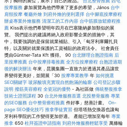
示了獨特的展位，展示了自己的產品。
台北整骨推薦
西屯
按摩服務
參加展覽為他們帶來了更多的希望，János
台中
肩頸按摩
餐廳外燴
到府外燴的便利選擇
台中腳底按摩療程
辦桌專業外燴服務
清潔工的工作內容
台中筋膜放鬆療程推
薦
Kiss表示他們希望明年四月在巴塞隆納參加類似的展
覽。 我們提出的建議將納入政府影響企業的措施中，其
中，我要強調的是保留就業補貼、引入「匈牙利庫爾扎貝
特」以及關於就業保護的工資補貼的政府法令。 社會責任
獎由Güntner-Tata Kft 獲得。 90
台北辦理台胞證指南
后
里按摩推薦
台中按摩排毒推薦
全方位按摩療程
台胞證過期
後的解決辦法
年來，昆騰集團一直致力於透過其產品讓世
界變得更美好，並開展「30
按摩專業教學
年
如何挑選
SEO關鍵字
玻尿酸填充實現自然飽滿的輪廓
公司登記步驟
說明
撥筋美容療程
全瓷冠的優勢
- 為社區做
傳統整復推拿
技術士證照課程
30
台北外燴服務首選
北投整骨服務
專業
的SEO服務
台中整骨療程推薦
件好事」慈善計畫。
On-
page SEO優化技巧
推拿學徒實習
但塔塔熱交換器也讓匈
牙利科學院的工作變得更加舒適。 產能已增加至每年
專業
推拿
650
杜拜簽證申請指南
到府外燴服務輕鬆享受
萬條輪