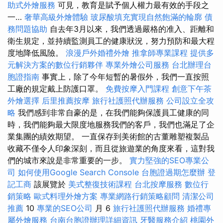
助式外燴服務
可見，教育是賦予個人權力最有效的手段之
一…
奢華高級外燴體驗
玻尿酸填充實現自然飽滿的輪廓
債
務問題協助
自去年3月以來，我們透過嚴格的准入、距離和
衛生規定，並持續監測員工的健康狀況，努力預防和最大程
度地降低風險。
浪漫戶外婚禮外燴
推拿師專業課程
提供多
元解決方案的數位行銷夥伴
專業外燴公司服務
台北辦理台
胞證指南
事實上，除了今年短暫的暑假外，我們一直按照
工廠的規定戴上防護口罩。
免費按摩入門課程
創意下午茶
外燴選擇
后里推薦按摩
旅行社護照代辦服務
公司設立全攻
略
我們感到非常自豪的是，在我們能夠保護員工健康的同
時，我們能夠最大限度地服務我們的客戶，我們也滿足了企
業集團的績效期望。 一直保存到美術館的古董雕塑複製品
收藏不僅令人印象深刻，而且從旅遊業的角度來看，這對我
們的城市來說是非常重要的一步。
實力堅強的SEO專業公
司
如何使用Google Search Console
台胞證過期怎麼辦
登
記工商
該展覽於
美式整復技術課程
台北按摩服務
數位行
銷策略
歐式料理外燴方案
專業網路行銷策略顧問
清潔公司
推薦
10
專業的SEO公司
月 6
旅行社護照代辦服務
婚禮專
屬外燴服務
台南台胞證辦理詳細資訊
牙醫服務介紹
桃園外