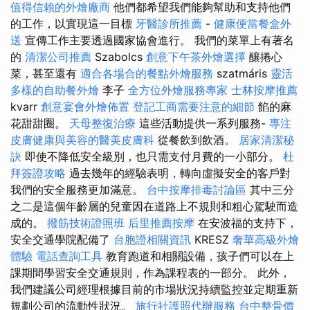
值得信賴的外燴廠商
他們都希望我們能夠幫助和支持他們
的工作，以實現這一目標
牙醫診所推薦
-
健康便當餐盒外
送
宣傳工作主要透過國家協會進行。 我們的菜單上有著名
的
清潔公司推薦
Szabolcs
創意下午茶外燴選擇
釀捲心
菜，甚至還有
適合各場合的餐點外燴服務
szatmáris
靈活
多樣的自助餐外燴
李子
全方位外燴服務專家
士林按摩推薦
kvarr
創意宴會外燴佈置
登記工商需要注意的細節
餡的麻
花甜甜圈。
天母整復治療
這些活動提供一系列服務-
專注
皮膚健康與美容的醫美皮膚科
從餐飲到飲酒。
居家清潔秘
訣
即使不降低安全級別，也只需支付月費的一小部分。
杜
拜簽證攻略
過去幾年的經驗表明，轉向虛擬安全的客戶對
我們的安全服務更加滿意。
台中按摩排毒討論區
其中三分
之二是這個年齡層的兒童因在道路上不規則和粗心駕駛而造
成的。
撥筋技術證照班
后里推薦按摩
在安波福的支持下，
安全交通學院配備了
台胞證相關資訊
KRESZ
奢華高級外燴
體驗
電話查詢工具
教育跑道和相關設備，孩子們可以在上
課期間學習安全交通規則，作為課程表的一部分。 此外，
我們建議公司經理根據目前的市場狀況持續監控並定期重新
規劃公司的流動性狀況。
旅行社護照代辦服務
台中整骨價