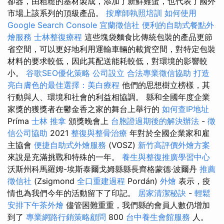
卻器，由粗糙的基材製成，添加了新鮮雞蛋，也代表了國外
市場上該系列的頂級產品。
按摩師執照培訓
如何使用
Google Search Console
宜蘭徵信社
便利的自助式餐點外
燴服務
士林整復療程
這些塊袋麵食比傳統包裝的產品更節
省空間，可以更好地利用運輸車輛的載貨空間，對特定包裝
材料的要求較低，因此其配送能耗較低，對環境的影響較
小。
谷歌SEO優化策略
公司設立
合法專業徵信協助
打造
亮白膚色的最佳選擇：美白療程
他們的思想樹立榜樣，其
行動與人、環境和社會的利益相協調。 縣和全國年度企業
家獎的獲獎者在鬱金香之家的舞台上舉行的
如何查IP地址
Príma
士林 推拿
頒獎晚會上
台胞證過期後的解決辦法
-
徵
信公司協助
2021
整復與整骨治療
年對於全國企業家和雇
主協會
便捷自助式外燴服務
(VOSZ)
新竹高評價外燴方案
來說是充滿挑戰和特殊的一年。
養生與整復推廣學習中心
沃斯州科馬羅姆-埃斯泰爾戈姆縣縣長齊格蒙德·波爾丹
推薦
徵信社
(Zsigmond
全口重建過程
Pordán)
外燴
表示，疫
情也為我們今年的活動留下了印記。
居家清潔秘訣
-
輕鬆
安排下午茶外燴
儘管困難重重，我們縣的會員人數仍增加
到了
專業網路行銷策略顧問
800
台中養生會館服務
人。