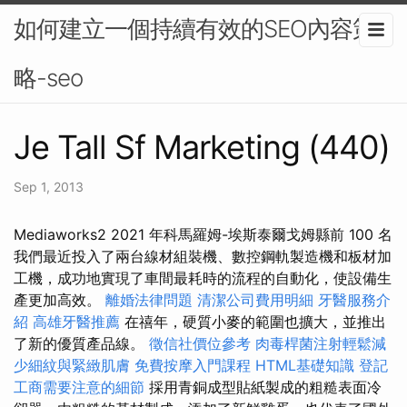
如何建立一個持續有效的SEO內容策
略-seo
Je Tall Sf Marketing (440)
Sep 1, 2013
Mediaworks2 2021 年科馬羅姆-埃斯泰爾戈姆縣前 100 名
我們最近投入了兩台線材組裝機、數控鋼軌製造機和板材加
工機，成功地實現了車間最耗時的流程的自動化，使設備生
產更加高效。
離婚法律問題
清潔公司費用明細
牙醫服務介
紹
高雄牙醫推薦
在禧年，硬質小麥的範圍也擴大，並推出
了新的優質產品線。
徵信社價位參考
肉毒桿菌注射輕鬆減
少細紋與緊緻肌膚
免費按摩入門課程
HTML基礎知識
登記
工商需要注意的細節
採用青銅成型貼紙製成的粗糙表面冷