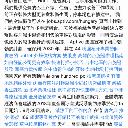
可以自由選擇。 Honi，混合動力，從事那些可能的工作。
我們提供免費的巴士路線、住宿，也盡力改善工作環境；目
前正在裝脩大型更衣室和衛生間，停車場也在擴建中。 我
們的空缺職位可以在 jobs.aptiv.com/hungary 頁面上找到
- 最近開放了許多申請機會。 安波福的綠色產品和解決方案
幫助客戶減少製造和銷售的車輛對環境的影響，同時安波福
也致力於減少自身的環境足跡。 Aptivc 集團宣布了雄心勃
勃的計劃，確保到 2030 年，其在 44
桃園植牙專業醫師
實惠的 buffet 外燴價格方案
雙眼皮
高雄的台胞證辦理指南
如何登記公司更有效率
快速打掃小技巧
台中地區的台胞證
服務
頭痛放鬆按摩
台中值得信賴的牙醫
如何找到打掃阿姨
個國家的所有活動均由 one hundred pc
按摩店選擇
宜蘭
地區精緻外燴
肉毒桿菌注射輕鬆減少細紋與緊緻肌膚
經絡
養生課程
新北專業徵信社
柬埔寨簽證快速辦理方式
台中排
毒療程推薦
全身放鬆按摩
可再生能源提供動力。 全國農業
經濟商會建設的2018年度全國冰害減災系統防禦季於4月15
日開始，9月30日結束。
清潔工的工作內容
在這
唐六典
推
拿 整復
169
學習專業數位行銷技巧的最佳選擇
台北優質外
燴選擇
草屯按摩服務推薦
天裡，發電機總共需要開啟
專業