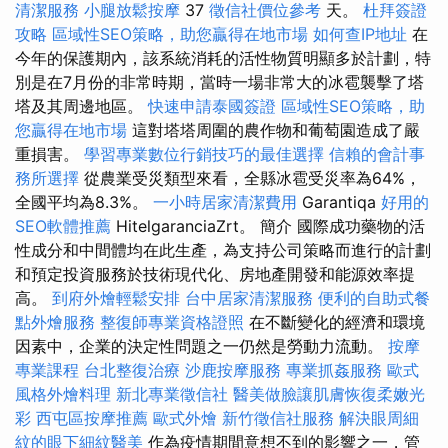
清潔服務
小腿放鬆按摩
37
徵信社價位參考
天。
杜拜簽證
攻略
區域性SEO策略，助您贏得在地市場
如何查IP地址
在
今年的保護期內，該系統消耗的活性物質明顯多於計劃，特
別是在7月份的非常時期，當時一場非常大的冰雹襲擊了塔
塔及其周邊地區。
快速申請泰國簽證
區域性SEO策略，助
您贏得在地市場
這對塔塔周圍的農作物和葡萄園造成了嚴
重損害。
學習專業數位行銷技巧的最佳選擇
信賴的會計事
務所選擇
從農業受災類型來看，全縣冰雹受災率為64%，
全國平均為8.3%。
一小時居家清潔費用
Garantiqa
好用的
SEO軟體推薦
HitelgaranciaZrt。 簡介 國際成功藥物的活
性成分和中間體均在此生產，為支持公司策略而進行的計劃
和預定投資服務於技術現代化、房地產開發和能源效率提
高。
到府外燴輕鬆安排
台中居家清潔服務
便利的自助式餐
點外燴服務
整復師專業資格證照
在不斷變化的經濟和環境
因素中，企業的決定性問題之一仍然是勞動力流動。
按摩
專業課程
台北整復治療
沙鹿按摩服務
專業抓姦服務
歐式
風格外燴料理
新北專業徵信社
醫美做臉讓肌膚恢復柔嫩光
彩
西屯區按摩推薦
歐式外燴
新竹徵信社服務
解決眼周細
紋的眼下細紋醫美
作為疫情期間意想不到的影響之一，管