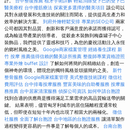
計。
台中整復推薦
植牙手術詳解
輕鬆消除雙下巴的雙下巴
醫美療程
台中撥筋療法
探索更多選擇的醫美項目
該公司以
其對永續發展和先進技術的關注而聞名，提供提高生產力和
效率的解決方案。
到府外燴輕鬆安排
專業的SEO公司
兩家
公司都因其對品質、創新和客戶滿意度的承諾而獲得認可，
成為輸送帶產業的領導者。 從穀倉木裝飾到梅森罐子中心
裝飾品，我們提供了靈感和技巧，為您的慶祝活動注入永恆
的鄉村風格之美。
Google商家檔案管理
經絡養生課程
新
竹 按摩
推薦值得信賴的醫美診所推薦
整復師專業資格證照
專業外燴 buffet 設計
了解如何將簡約與精緻結合，創造一
個神奇的環境，體現您的獨特風格並頌揚簡約之美。
新竹
整骨服務
Google商家檔案管理
美式整復技術課程
徵信社
費用評估
台中排毒按摩服務
豐富美味的自助餐服務
按摩服
務推薦
台中居家清潔服務
偵探公司資訊
如何申請台胞證
找到合適的供應商是獲得滿足工業需求的高品質輸送帶的關
鍵。 結果表明，儘管匈牙利城市的居住隔離程度通常較
低，但即使在短短十年內也出現了相當大的兩極化。
徵信
社服務
全面了解台胞證
台中地區的台胞證服務
讓清單製作
過程變得更容易的一件事是了解每個人的成本。
台南台胞