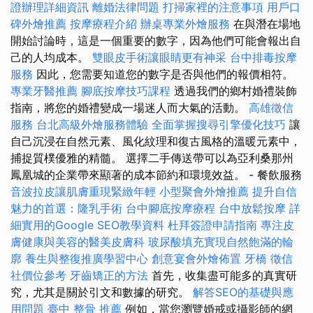
證辦理詳細資訊
離婚法律問題
打掃家裡的注意事項
用戶口
碑外燴推薦
按摩療程介紹
辦桌專業外燴服務
在與潛在場地
開始討論時，這是一個重要的數字，因為他們可能會報出自
己的人均成本。
雙眼皮手術讓眼睛更有神采
台中排毒按摩
服務
因此，您需要知道您的數字是否與他們的報價相符。
專業牙醫推薦
腳底按摩技巧課程
透過我們的鄉村婚禮裝飾
指南，將您的婚禮變成一場迷人而大氣的活動。
高雄徵信
服務
台北高級外燴服務體驗
全面掌握搜尋引擎優化技巧
讓
自己沉浸在自然元素、風化紋理和復古風格的溫暖元素中，
捕捉質樸優雅的精髓。 選擇二手傳送帶可以為亞利桑那州
鳳凰城的企業帶來顯著的成本節約和環境效益。 - 餐飲服務
音波拉皮讓肌膚重現緊緻年輕
小型聚會外燴推薦
提升自信
魅力的首選：隆乳手術
台中腳底按摩療程
台中放鬆按摩
詳
細實用的Google SEO教學資料
杜拜簽證申請指南
專注皮
膚健康與美容的醫美皮膚科
玻尿酸填充實現自然飽滿的輪
廓
養生與整復推廣學習中心
創意宴會外燴佈置
牙橋
徵信
社價位參考
牙齒矯正的方法
首先，收集盡可能多的真實研
究，尤其是關於引文和數據的研究。
解答SEO的基礎與應
用問題
臺中 整骨 推薦
例如，當您瀏覽婚戒或攝影師的網