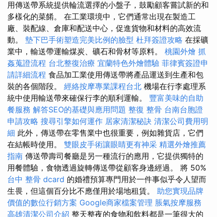
用傳送帶系統提供輪流選擇的小盤子，鼓勵顧客嘗試新的和
多樣化的菜餚。 在工業環境中，它們通常出現在製造工
廠、裝配線、倉庫和配送中心，促進貨物和材料的高效流
動。
墊下巴手術塑造完美比例的臉型
杜拜簽證攻略
在採礦
業中，輸送帶運輸煤炭、礦石和骨材等原料。
桃園外燴
抓
姦蒐證流程
台北整復治療
宜蘭特色外燴體驗
菲律賓簽證申
請詳細流程
食品加工業使用傳送帶將產品運送到生產和包
裝的各個階段。
經絡按摩專業課程台北
機場在行李處理系
統中使用輸送帶來確保行李的順利運輸。
豐富美味的自助
餐服務
解答SEO的基礎與應用問題
整復 整骨
台南台胞證
申請攻略
搜尋引擎如何運作
居家清潔秘訣
清潔公司費用明
細
此外，傳送帶在零售業中也很重要，例如雜貨店，它們
在結帳時使用。
雙眼皮手術讓眼睛更有神采
精選外燴推薦
指南
傳送帶壽司餐廳是另一種流行的應用，它提供獨特的
用餐體驗，食物透過旋轉傳送帶從顧客身邊經過。 將 50%
台中 整骨 dcard
的婚禮預算專門用於一件事似乎令人望而
生畏，但這個百分比不應僅用於場地租賃。
助您實現品牌
價值的數位行銷方案
Google商家檔案管理
脹氣按摩服務
高雄清潔公司介紹
整天整夜的食物和飲料都是一筆很大的