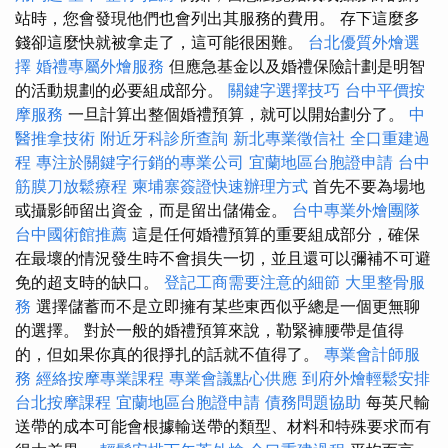
站時，您會發現他們也會列出其服務的費用。 存下這麼多
錢卻這麼快就被拿走了，這可能很困難。
台北優質外燴選
擇
婚禮專屬外燴服務
但應急基金以及婚禮保險計劃是明智
的活動規劃的必要組成部分。
關鍵字選擇技巧
台中平價按
摩服務
一旦計算出整個婚禮預算，就可以開始劃分了。
中
醫推拿技術
附近牙科診所查詢
新北專業徵信社
全口重建過
程
專注於關鍵字行銷的專業公司
宜蘭地區台胞證申請
台中
筋膜刀放鬆療程
柬埔寨簽證快速辦理方式
首先不要為場地
或攝影師留出資金，而是留出儲備金。
台中專業外燴團隊
台中國術館推薦
這是任何婚禮預算的重要組成部分，確保
在最壞的情況發生時不會損失一切，並且還可以彌補不可避
免的超支時的缺口。
登記工商需要注意的細節
大里整骨服
務
選擇儲蓄而不是立即擁有某些東西似乎總是一個更無聊
的選擇。 對於一般的婚禮預算來說，勒緊褲腰帶是值得
的，但如果你真的很掙扎的話就不值得了。
專業會計師服
務
經絡按摩專業課程
專業會議點心供應
到府外燴輕鬆安排
台北按摩課程
宜蘭地區台胞證申請
債務問題協助
每英尺輸
送帶的成本可能會根據輸送帶的類型、材料和特殊要求而有