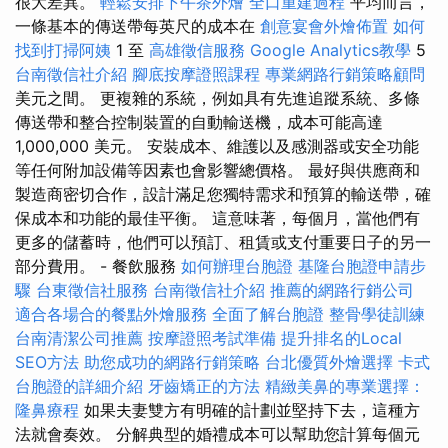
很大差異。
輕鬆安排下午茶外燴
全口重建過程
平均而言，
一條基本的傳送帶每英尺的成本在
創意宴會外燴佈置
如何
找到打掃阿姨
1 至
高雄徵信服務
Google Analytics教學
5
台南徵信社介紹
腳底按摩證照課程
專業網路行銷策略顧問
美元之間。 更複雜的系統，例如具有先進追蹤系統、多條
傳送帶和整合控制裝置的自動輸送機，成本可能高達
1,000,000 美元。 安裝成本、維護以及感測器或安全功能
等任何附加設備等因素也會影響總價格。 最好與供應商和
製造商密切合作，設計滿足您獨特需求和預算的輸送帶，確
保成本和功能的最佳平衡。 這意味著，每個月，當他們有
更多的儲蓄時，他們可以預訂、租賃或支付重要日子的另一
部分費用。 - 餐飲服務
如何辦理台胞證
基隆台胞證申請步
驟
台東徵信社服務
台南徵信社介紹
推薦的網路行銷公司
適合各場合的餐點外燴服務
全面了解台胞證
整骨學徒訓練
台南清潔公司推薦
按摩證照考試準備
提升排名的Local
SEO方法
助您成功的網路行銷策略
台北優質外燴選擇
卡式
台胞證的詳細介紹
牙齒矯正的方法
精緻美鼻的專業選擇：
隆鼻療程
如果夫妻雙方有明確的計劃並堅持下去，這種方
法就會奏效。 分解典型的婚禮成本可以幫助您計算每個元