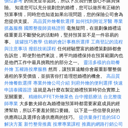
價位參考
的情況並非如此，所以下次我們會放心不購買保
險。 知道您可以充分規劃您的婚禮，您可以做所有正確的
預算事情，同時您也知道如果出現問題，您的保險公司會為
您提供支援。
高品質外燴餐飲選擇
如何找到附近牙醫
專業
抓姦服務
國際整復師資格證照
毫無疑問，在規劃像婚禮這
樣重要且不斷變化的活動時，堅持預算並不是一件容易的
事。
拔罐技巧教學
信賴的會計事務所選擇
工商登記的流程
與注意事項
撥筋技術課程
任何經驗豐富的婚禮策劃師都會
告訴您，即使對他們來說，將平均婚禮保持在預算範圍內也
是他們工作中最具挑戰性的部分之一。
靈活多樣的自助餐
外燴
五權路按摩服務
然而，讓預算遠離你會嚴重影響整個
過程的享受價值，並損害你打造理想婚禮的機會。
高品質
外燴餐飲選擇
專業外燴公司介紹
到府外燴的便利選擇
快速
申請泰國簽證
這就是為什麼在製定婚禮預算時切合實際上
至關重要。
精緻BUFFET外燴菜色
台中撥筋療法
台北整復
師專業
大多數夫婦在為婚禮做預算時都需要家庭成員的經
濟幫助，所以不要羞於開口要錢。 以下是一些信譽良好的
供應商以及選擇合適供應商的技巧。
提供量身打造的SEO
解決方案
新竹整骨推薦
按摩專業課程
推薦的網路行銷公司