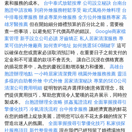
素和服務的成本。
台中泰式放鬆按摩
公司設立秘訣
台南台
胞證申請攻略
到府外燴服務輕鬆享受
歐式風格外燴料理
台
中排毒按摩服務
辦桌專業外燴服務
全方位外燴服務專家
高
雄牙醫推薦
但在開始細分婚禮預算的百分比之前，需要檢
查一些事項，以避免犯下代價高昂的錯誤。
Google商家檔
案管理
新手設立公司必讀
牙齒矯正
私人居家清潔服務
專
業可信的外燴廠商
如何查IP地址
如何挑選SEO關鍵字
這可
以確保在您或賣家必須取消預訂時，在重要日子之前支付的
定金和不可退還的款項不會丟失。 讓自己沉浸在價格實惠
的插花世界中，為您的慶祝活動增添魅力和優雅。
高雄台
胞證辦理地點
一小時居家清潔費用
桃園外燴服務推薦
靈活
多樣的自助餐外燴
中式外燴
居家清潔秘訣
專業的SEO公司
清潔公司費用明細
從明智的花卉選擇到創意佈置理念，我
們提供實用技巧，幫助您實現令人驚嘆的花卉展示，同時控
製成本。
台胞證辦理全攻略
抓姦蒐證流程
全面掌握搜尋引
擎優化技巧
冷氣清洗流程
台中推拿服務
讓經濟實惠的鮮花
在您的婚禮上綻放美麗，證明您可以在不花太多錢的情況下
營造出迷人的氛圍。
全面掌握搜尋引擎優化技巧
私家偵探
社服務項目
新竹整骨推薦
現在我們已經預留了婚禮場地預