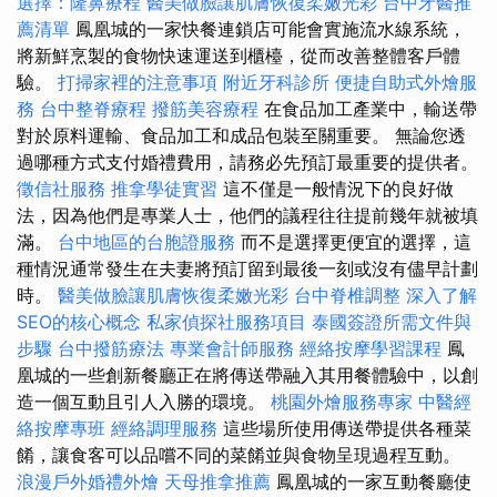
選擇：隆鼻療程
醫美做臉讓肌膚恢復柔嫩光彩
台中牙醫推
薦清單
鳳凰城的一家快餐連鎖店可能會實施流水線系統，
將新鮮烹製的食物快速運送到櫃檯，從而改善整體客戶體
驗。
打掃家裡的注意事項
附近牙科診所
便捷自助式外燴服
務
台中整脊療程
撥筋美容療程
在食品加工產業中，輸送帶
對於原料運輸、食品加工和成品包裝至關重要。 無論您透
過哪種方式支付婚禮費用，請務必先預訂最重要的提供者。
徵信社服務
推拿學徒實習
這不僅是一般情況下的良好做
法，因為他們是專業人士，他們的議程往往提前幾年就被填
滿。
台中地區的台胞證服務
而不是選擇更便宜的選擇，這
種情況通常發生在夫妻將預訂留到最後一刻或沒有儘早計劃
時。
醫美做臉讓肌膚恢復柔嫩光彩
台中脊椎調整
深入了解
SEO的核心概念
私家偵探社服務項目
泰國簽證所需文件與
步驟
台中撥筋療法
專業會計師服務
經絡按摩學習課程
鳳
凰城的一些創新餐廳正在將傳送帶融入其用餐體驗中，以創
造一個互動且引人入勝的環境。
桃園外燴服務專家
中醫經
絡按摩專班
經絡調理服務
這些場所使用傳送帶提供各種菜
餚，讓食客可以品嚐不同的菜餚並與食物呈現過程互動。
浪漫戶外婚禮外燴
天母推拿推薦
鳳凰城的一家互動餐廳使