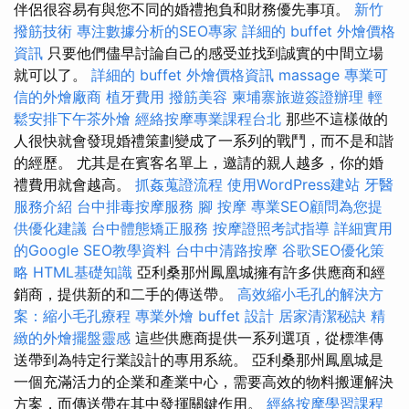
伴侶很容易有與您不同的婚禮抱負和財務優先事項。
新竹
撥筋技術
專注數據分析的SEO專家
詳細的 buffet 外燴價格
資訊
只要他們儘早討論自己的感受並找到誠實的中間立場
就可以了。
詳細的 buffet 外燴價格資訊
massage
專業可
信的外燴廠商
植牙費用
撥筋美容
柬埔寨旅遊簽證辦理
輕
鬆安排下午茶外燴
經絡按摩專業課程台北
那些不這樣做的
人很快就會發現婚禮策劃變成了一系列的戰鬥，而不是和諧
的經歷。 尤其是在賓客名單上，邀請的親人越多，你的婚
禮費用就會越高。
抓姦蒐證流程
使用WordPress建站
牙醫
服務介紹
台中排毒按摩服務
腳 按摩
專業SEO顧問為您提
供優化建議
台中體態矯正服務
按摩證照考試指導
詳細實用
的Google SEO教學資料
台中中清路按摩
谷歌SEO優化策
略
HTML基礎知識
亞利桑那州鳳凰城擁有許多供應商和經
銷商，提供新的和二手的傳送帶。
高效縮小毛孔的解決方
案：縮小毛孔療程
專業外燴 buffet 設計
居家清潔秘訣
精
緻的外燴擺盤靈感
這些供應商提供一系列選項，從標準傳
送帶到為特定行業設計的專用系統。 亞利桑那州鳳凰城是
一個充滿活力的企業和產業中心，需要高效的物料搬運解決
方案，而傳送帶在其中發揮關鍵作用。
經絡按摩學習課程