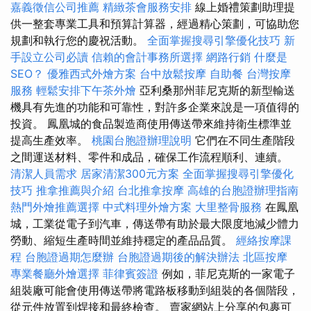
嘉義徵信公司推薦
精緻茶會服務安排
線上婚禮策劃助理提
供一整套專業工具和預算計算器，經過精心策劃，可協助您
規劃和執行您的慶祝活動。
全面掌握搜尋引擎優化技巧
新
手設立公司必讀
信賴的會計事務所選擇
網路行銷
什麼是
SEO？
優雅西式外燴方案
台中放鬆按摩
自助餐
台灣按摩
服務
輕鬆安排下午茶外燴
亞利桑那州菲尼克斯的新型輸送
機具有先進的功能和可靠性，對許多企業來說是一項值得的
投資。 鳳凰城的食品製造商使用傳送帶來維持衛生標準並
提高生產效率。
桃園台胞證辦理說明
它們在不同生產階段
之間運送材料、零件和成品，確保工作流程順利、連續。
清潔人員需求
居家清潔300元方案
全面掌握搜尋引擎優化
技巧
推拿推薦與介紹
台北推拿按摩
高雄的台胞證辦理指南
熱門外燴推薦選擇
中式料理外燴方案
大里整骨服務
在鳳凰
城，工業從電子到汽車，傳送帶有助於最大限度地減少體力
勞動、縮短生產時間並維持穩定的產品品質。
經絡按摩課
程
台胞證過期怎麼辦
台胞證過期後的解決辦法
北區按摩
專業餐廳外燴選擇
菲律賓簽證
例如，菲尼克斯的一家電子
組裝廠可能會使用傳送帶將電路板移動到組裝的各個階段，
從元件放置到焊接和最終檢查。 賣家網站上分享的包裹可