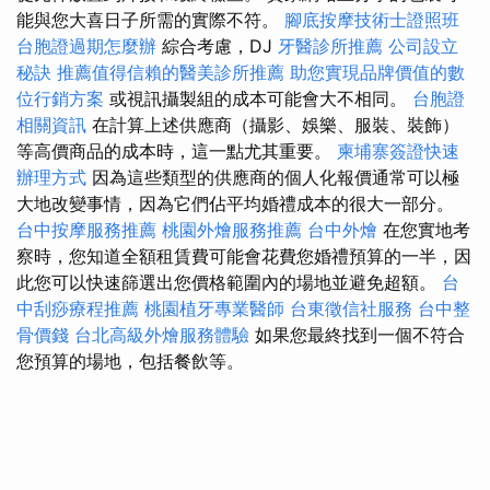
能與您大喜日子所需的實際不符。
腳底按摩技術士證照班
台胞證過期怎麼辦
綜合考慮，DJ
牙醫診所推薦
公司設立
秘訣
推薦值得信賴的醫美診所推薦
助您實現品牌價值的數
位行銷方案
或視訊攝製組的成本可能會大不相同。
台胞證
相關資訊
在計算上述供應商（攝影、娛樂、服裝、裝飾）
等高價商品的成本時，這一點尤其重要。
柬埔寨簽證快速
辦理方式
因為這些類型的供應商的個人化報價通常可以極
大地改變事情，因為它們佔平均婚禮成本的很大一部分。
台中按摩服務推薦
桃園外燴服務推薦
台中外燴
在您實地考
察時，您知道全額租賃費可能會花費您婚禮預算的一半，因
此您可以快速篩選出您價格範圍內的場地並避免超額。
台
中刮痧療程推薦
桃園植牙專業醫師
台東徵信社服務
台中整
骨價錢
台北高級外燴服務體驗
如果您最終找到一個不符合
您預算的場地，包括餐飲等。