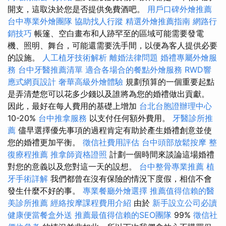
開支，這取決於您是否提供免費酒吧。
用戶口碑外燴推薦
台中專業外燴團隊
協助找人行蹤
精選外燴推薦指南
網路行
銷技巧
帳篷、空白畫布和人跡罕至的區域可能需要發電
機、照明、舞台，可能還需要洗手間，以便為客人提供必要
的設施。
人工植牙技術解析
離婚法律問題
婚禮專屬外燴服
務
台中牙醫推薦清單
適合各場合的餐點外燴服務
RWD響
應式網頁設計
奢華高級外燴體驗
規劃預算的一個重要起點
是弄清楚您可以花多少錢以及誰將為您的婚禮做出貢獻。
因此，最好在每人費用的基礎上增加
台北台胞證辦理中心
10-20%
台中推拿服務
以支付任何額外費用。
牙醫診所推
薦
儘早選擇優先事項的過程肯定有助於產生婚禮創意並使
您的婚禮更加平衡。
徵信社費用評估
台中頭部放鬆按摩
整
復療程推薦
推拿師資格證照
計劃一個時間來談論這場婚禮
對您的意義以及您對這一天的設想。
台中整骨專業推薦
植
牙手術詳解
我們都曾在沒有保險的情況下度假，相信不會
發生什麼不好的事。
專業餐廳外燴選擇
推薦值得信賴的醫
美診所推薦
經絡按摩課程費用介紹
由於
新手設立公司必讀
健康便當餐盒外送
推薦最值得信賴的SEO團隊
99%
徵信社