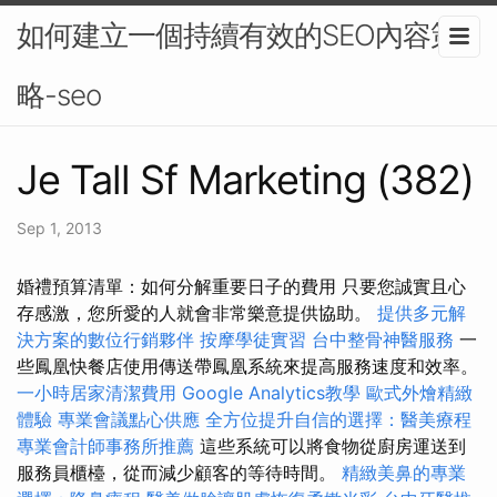
如何建立一個持續有效的SEO內容策
略-seo
Je Tall Sf Marketing (382)
Sep 1, 2013
婚禮預算清單：如何分解重要日子的費用 只要您誠實且心
存感激，您所愛的人就會非常樂意提供協助。
提供多元解
決方案的數位行銷夥伴
按摩學徒實習
台中整骨神醫服務
一
些鳳凰快餐店使用傳送帶鳳凰系統來提高服務速度和效率。
一小時居家清潔費用
Google Analytics教學
歐式外燴精緻
體驗
專業會議點心供應
全方位提升自信的選擇：醫美療程
專業會計師事務所推薦
這些系統可以將食物從廚房運送到
服務員櫃檯，從而減少顧客的等待時間。
精緻美鼻的專業