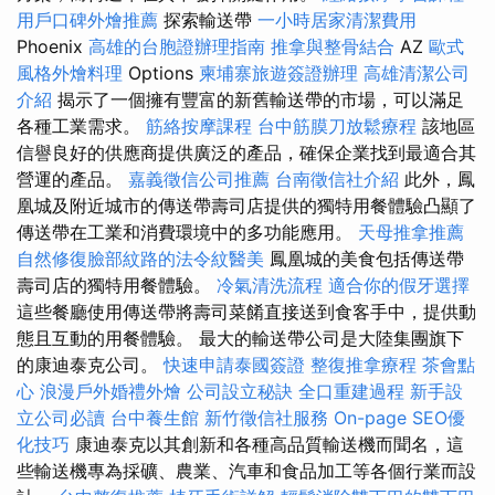
用戶口碑外燴推薦
探索輸送帶
一小時居家清潔費用
Phoenix
高雄的台胞證辦理指南
推拿與整骨結合
AZ
歐式
風格外燴料理
Options
柬埔寨旅遊簽證辦理
高雄清潔公司
介紹
揭示了一個擁有豐富的新舊輸送帶的市場，可以滿足
各種工業需求。
筋絡按摩課程
台中筋膜刀放鬆療程
該地區
信譽良好的供應商提供廣泛的產品，確保企業找到最適合其
營運的產品。
嘉義徵信公司推薦
台南徵信社介紹
此外，鳳
凰城及附近城市的傳送帶壽司店提供的獨特用餐體驗凸顯了
傳送帶在工業和消費環境中的多功能應用。
天母推拿推薦
自然修復臉部紋路的法令紋醫美
鳳凰城的美食包括傳送帶
壽司店的獨特用餐體驗。
冷氣清洗流程
適合你的假牙選擇
這些餐廳使用傳送帶將壽司菜餚直接送到食客手中，提供動
態且互動的用餐體驗。 最大的輸送帶公司是大陸集團旗下
的康迪泰克公司。
快速申請泰國簽證
整復推拿療程
茶會點
心
浪漫戶外婚禮外燴
公司設立秘訣
全口重建過程
新手設
立公司必讀
台中養生館
新竹徵信社服務
On-page SEO優
化技巧
康迪泰克以其創新和各種高品質輸送機而聞名，這
些輸送機專為採礦、農業、汽車和食品加工等各個行業而設