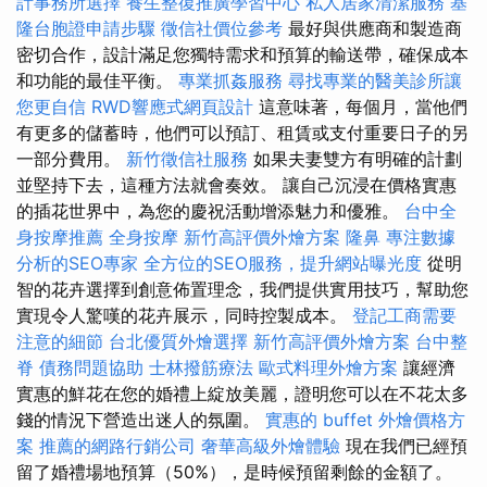
計事務所選擇
養生整復推廣學習中心
私人居家清潔服務
基
隆台胞證申請步驟
徵信社價位參考
最好與供應商和製造商
密切合作，設計滿足您獨特需求和預算的輸送帶，確保成本
和功能的最佳平衡。
專業抓姦服務
尋找專業的醫美診所讓
您更自信
RWD響應式網頁設計
這意味著，每個月，當他們
有更多的儲蓄時，他們可以預訂、租賃或支付重要日子的另
一部分費用。
新竹徵信社服務
如果夫妻雙方有明確的計劃
並堅持下去，這種方法就會奏效。 讓自己沉浸在價格實惠
的插花世界中，為您的慶祝活動增添魅力和優雅。
台中全
身按摩推薦
全身按摩
新竹高評價外燴方案
隆鼻
專注數據
分析的SEO專家
全方位的SEO服務，提升網站曝光度
從明
智的花卉選擇到創意佈置理念，我們提供實用技巧，幫助您
實現令人驚嘆的花卉展示，同時控製成本。
登記工商需要
注意的細節
台北優質外燴選擇
新竹高評價外燴方案
台中整
脊
債務問題協助
士林撥筋療法
歐式料理外燴方案
讓經濟
實惠的鮮花在您的婚禮上綻放美麗，證明您可以在不花太多
錢的情況下營造出迷人的氛圍。
實惠的 buffet 外燴價格方
案
推薦的網路行銷公司
奢華高級外燴體驗
現在我們已經預
留了婚禮場地預算（50%），是時候預留剩餘的金額了。