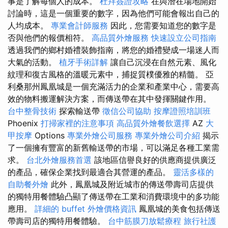
事是了解每個人的成本。
杜拜簽證攻略
在與潛在場地開始
討論時，這是一個重要的數字，因為他們可能會報出自己的
人均成本。
專業會計師服務
因此，您需要知道您的數字是
否與他們的報價相符。
高品質外燴服務
快速設立公司指南
透過我們的鄉村婚禮裝飾指南，將您的婚禮變成一場迷人而
大氣的活動。
植牙手術詳解
讓自己沉浸在自然元素、風化
紋理和復古風格的溫暖元素中，捕捉質樸優雅的精髓。 亞
利桑那州鳳凰城是一個充滿活力的企業和產業中心，需要高
效的物料搬運解決方案，而傳送帶在其中發揮關鍵作用。
台中整骨技術
探索輸送帶
徵信公司協助
按摩證照培訓班
Phoenix
打掃家裡的注意事項
高品質外燴餐飲選擇
AZ
大
甲按摩
Options
專業外燴公司服務
專業外燴公司介紹
揭示
了一個擁有豐富的新舊輸送帶的市場，可以滿足各種工業需
求。
台北外燴服務首選
該地區信譽良好的供應商提供廣泛
的產品，確保企業找到最適合其營運的產品。
靈活多樣的
自助餐外燴
此外，鳳凰城及附近城市的傳送帶壽司店提供
的獨特用餐體驗凸顯了傳送帶在工業和消費環境中的多功能
應用。
詳細的 buffet 外燴價格資訊
鳳凰城的美食包括傳送
帶壽司店的獨特用餐體驗。
台中筋膜刀放鬆療程
旅行社護