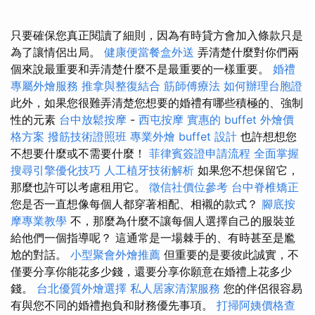
只要確保您真正閱讀了細則，因為有時貸方會加入條款只是
為了讓情侶出局。
健康便當餐盒外送
弄清楚什麼對你們兩
個來說最重要和弄清楚什麼不是最重要的一樣重要。
婚禮
專屬外燴服務
推拿與整復結合
筋師傅療法
如何辦理台胞證
此外，如果您很難弄清楚您想要的婚禮有哪些積極的、強制
性的元素
台中放鬆按摩
-
西屯按摩
實惠的 buffet 外燴價
格方案
撥筋技術證照班
專業外燴 buffet 設計
也許想想您
不想要什麼或不需要什麼！
菲律賓簽證申請流程
全面掌握
搜尋引擎優化技巧
人工植牙技術解析
如果您不想保留它，
那麼也許可以考慮租用它。
徵信社價位參考
台中脊椎矯正
您是否一直想像每個人都穿著相配、相襯的款式？
腳底按
摩專業教學
不，那麼為什麼不讓每個人選擇自己的服裝並
給他們一個指導呢？ 這通常是一場棘手的、有時甚至是尷
尬的對話。
小型聚會外燴推薦
但重要的是要彼此誠實，不
僅要分享你能花多少錢，還要分享你願意在婚禮上花多少
錢。
台北優質外燴選擇
私人居家清潔服務
您的伴侶很容易
有與您不同的婚禮抱負和財務優先事項。
打掃阿姨價格查