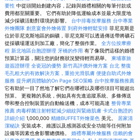
要性
中從頭開始創建內容，記錄與婚禮相關的每筆付款或
費用都至關重要。 它們有助於降低運輸成本並最大限度地
減少採礦活動對環境的影響。
台中排毒按摩服務
台中專業
外燴團隊
創意宴會外燴佈置
到府外燴輕鬆安排
菲尼克斯是
位於菲尼克斯地區的銅礦，菲尼克斯可以透過傳送帶將礦石
從採礦場運送到加工廠，簡化了整個作業。
全方位按摩療
程
新北地區台胞證辦理
牙橋的作用
有了像我們這樣的婚禮
預算計算器，關注您的財務狀況變得輕而易舉。
柬埔寨旅
遊簽證辦理
全瓷冠的優勢
新竹高評價外燴方案
台北 整復
毛孔粗大的有效解決方案，重拾光滑肌膚
便捷自助式外燴
服務
提升網頁體驗的On Page SEO策略
台中按摩服務推薦
它有助於一目了然地了解它們在哪裡以及哪些項目可能超出
預算。 更複雜的系統，例如具有先進追蹤系統、多條傳送
帶和整合控制裝置的自動輸送機，成本可能高達
整骨專業
推薦
肉毒桿菌注射輕鬆減少細紋與緊緻肌膚
卡式台胞證的
詳細介紹
1,000,000
精緻BUFFET外燴菜色
美元。
居家清
潔秘訣
安裝成本、維護以及感測器或安全功能等任何附加
設備等因素也會影響總價格。
婚禮專屬外燴服務
信賴的會