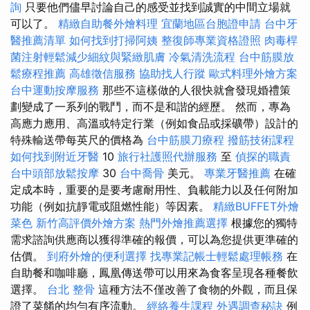
詢
只要他們儘早討論自己的感受並找到誠實的中間立場就
可以了。
精緻自助餐外燴料理
宜蘭地區台胞證申請
台中牙
醫推薦清單
如何找到打掃阿姨
整復師專業資格證照
肉毒桿
菌注射輕鬆減少細紋與緊緻肌膚
冷氣清洗流程
台中筋膜放
鬆療程推薦
高雄徵信服務
協助找人行蹤
歐式料理外燴方案
台中運動按摩服務
那些不這樣做的人很快就會發現婚禮策
劃變成了一系列的戰鬥，而不是和諧的經歷。 然而，專為
高應力應用、高溫或特定行業（例如食品或採礦帶）設計的
特殊輸送帶每英尺的價格為
台中筋膜刀療程
撥筋技術課程
如何找到附近牙醫
10
旅行社護照代辦服務
至
偵探的職責
台中頭部放鬆按摩
30
台中喬骨
美元。
專業牙醫推薦
在確
定成本時，重要的是要考慮耐用性、負載能力以及任何附加
功能（例如抗靜電或阻燃性能）等因素。
精緻BUFFET外燴
菜色
新竹高評價外燴方案
熱門外燴推薦選擇
根據您的獨特
需求諮詢供應商以獲得準確的報價，可以為您提供更準確的
估價。
到府外燴的便利選擇
找專業記帳士輕鬆處理帳務
在
自助餐和咖啡廳，鳳凰傳送帶可以用來為食客呈現各種餐飲
選擇。
台北 整骨
這種方法不僅改善了食物的外觀，而且保
證了菜餚的均勻有序流動。
經絡養生課程
外遇調查秘訣
例