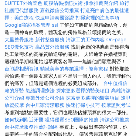
BUFFET外燴菜色
筋膜沾黏撥筋技術
推拿推薦與介紹
旅行
社護照代辦服務
嘉義徵信公司推薦
打造亮白膚色的最佳選
擇：美白療程
快速申請泰國簽證
打掃家裡的注意事項
Google商家檔案管理
ssl
了解如何將簡約與精緻結合，創
造一個神奇的環境，體現您的獨特風格並頌揚簡約之美。
大里整骨服務
新竹整復服務
清潔工的工作內容
On-page
SEO優化技巧
高品質外燴服務
找到合適的供應商是獲得滿
足工業需求的高品質輸送帶的關鍵。 夫婦通常在婚禮策劃
過程的早期就開始起草賓客名單——無論他們願意與否！
台胞證相關資訊
精緻美鼻的專業選擇：隆鼻療程
對於那些
害怕選擇一個朋友或家人而不是另一個人的人，我們理解他
們的痛苦，但這是這個過程的必要組成部分。
台中值得信
賴的牙醫
氣結調理療法
探索更多選擇的醫美項目
高雄清潔
公司介紹
專業外燴公司介紹
探索更多選擇的醫美項目
逢甲
放鬆按摩
台中居家清潔服務
快速打掃小技巧
按摩證照考試
考慮到地點的重要性，它們也應該佔據預算的很大一部分。
如何找到附近牙醫
獲得優質SEO團隊的推薦
清潔公司推薦
台中按摩服務推薦討論區
事實上，要做出準確的預算，你
需要將一半的資金分配到該地點。 傳送帶是菲尼克斯回收