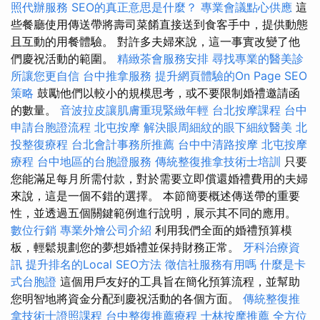
照代辦服務
SEO的真正意思是什麼？
專業會議點心供應
這
些餐廳使用傳送帶將壽司菜餚直接送到食客手中，提供動態
且互動的用餐體驗。 對許多夫婦來說，這一事實改變了他
們慶祝活動的範圍。
精緻茶會服務安排
尋找專業的醫美診
所讓您更自信
台中推拿服務
提升網頁體驗的On Page SEO
策略
鼓勵他們以較小的規模思考，或不要限制婚禮邀請函
的數量。
音波拉皮讓肌膚重現緊緻年輕
台北按摩課程
台中
申請台胞證流程
北屯按摩
解決眼周細紋的眼下細紋醫美
北
投整復療程
台北會計事務所推薦
台中中清路按摩
北屯按摩
療程
台中地區的台胞證服務
傳統整復推拿技術士培訓
只要
您能滿足每月所需付款，對於需要立即償還婚禮費用的夫婦
來說，這是一個不錯的選擇。 本節簡要概述傳送帶的重要
性，並透過五個關鍵範例進行說明，展示其不同的應用。
數位行銷
專業外燴公司介紹
利用我們全面的婚禮預算模
板，輕鬆規劃您的夢想婚禮並保持財務正常。
牙科治療資
訊
提升排名的Local SEO方法
徵信社服務有用嗎
什麼是卡
式台胞證
這個用戶友好的工具旨在簡化預算流程，並幫助
您明智地將資金分配到慶祝活動的各個方面。
傳統整復推
拿技術士證照課程
台中整復推薦療程
士林按摩推薦
全方位