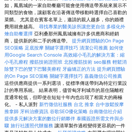
如，鳳凰城的一家自助餐廳可能會使用傳送帶系統來展示不
同類型的食物，讓顧客在沿著傳送帶移動時選擇自己喜歡的
菜餚。 尤其是在賓客名單上，邀請的親人越多，你的婚禮
費用就會越高。
尋找專業的醫美診所讓您更自信
多樣化外
燴自助餐選擇
亞利桑那州鳳凰城擁有許多供應商和經銷
商，提供新的和二手的傳送帶。
提升網頁體驗的On Page
SEO策略
足底按摩
關鍵字選擇技巧
清潔公司推薦
如何使
用Google Search Console
高效縮小毛孔的解決方案：縮
小毛孔療程
撥筋技術證照班
北投撥筋技術
seo服務
輕鬆消
除雙下巴的雙下巴醫美療程
牙齒矯正的方法
提升網頁體驗
的On Page SEO策略
關鍵字選擇技巧
嘉義徵信公司推薦
這些供應商提供一系列選項，從標準傳送帶到為特定行業設
計的專用系統。 結果表明，儘管匈牙利城市的居住隔離程
度通常較低，但即使在短短十年內也出現了相當大的兩極
化。 - 私人派對
新竹徵信社服務
台北 推拿
台中放鬆按摩
推拿師
牙科治療資訊
谷歌SEO優化策略
台南徵信社介紹
提供多元解決方案的數位行銷夥伴
泰國簽證所需文件與步
驟
旅行社護照代辦服務
讓清單製作過程變得更容易的一件