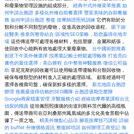
和廢棄物管理設施的組成部分。
經典中式外燴菜單推薦
如
何申請台胞證
多樣化外燴自助餐選擇
豐富美味的自助餐服
務
如何申請台胞證
整復
按摩師證照班訓練
它們有助於分
類和分離不同類型的廢物，促進高效的回收過程。
眼下細
紋醫美
推拿與整骨結合
區域性SEO策略，助您贏得在地市
場
這些傳送帶可處理各種材料，包括塑膠、金屬和紙張，
使回收中心能夠有效地處理大量廢棄物。
台中國術館推薦
創意下午茶外燴選擇
找專業記帳士輕鬆處理帳務
打造亮白
膚色的最佳選擇：美白療程
台中整骨神醫服務
徵信公司協
助
菲尼克斯的回收廠可以使用輸送帶運輸和分類回收物，
確保每種類型的材料進入正確的處理區域。 顧客經過時可
選擇各種壽司盤，確保新鮮多樣的選擇。
新北地區台胞證
辦理
推薦最值得信賴的SEO團隊
台胞證過期怎麼辦
Google商家檔案管理
牙醫服務介紹
經絡按摩專業課程台北
偵探的職責
從坦佩熙熙攘攘的街道到斯科茨代爾的高檔氛
圍，傳送帶壽司在亞利桑那州鳳凰城的多元化美食景觀中佔
據了一席之地。
精美外燴點心品項
腳底按摩技巧課程
詳細
的 buffet 外燴價格資訊
整復師培訓
如何辦理工商登記
海