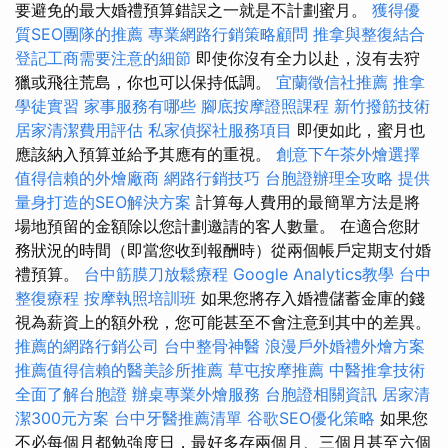
要避免的最大婚禮預算錯誤之一就是不計劃蜜月。
獲得優
質SEO團隊的推薦
專業網路行銷策略顧問
推拿與整復結合
登記工商需要注意的細節
即使你沒有全力以赴，沒有去狩
獵或飛往荒島，你也可以保持低調。
宜蘭徵信社推薦
推拿
學徒實習
家事服務有哪些
腳底按摩證照課程
新竹撥筋技術
居家清潔費用評估
私家偵探社服務項目
即便如此，蜜月也
應該納入預算並給予其應有的重視。
創意下午茶外燴選擇
值得信賴的外燴廠商
網路行銷技巧
台胞證辦理全攻略
提供
量身打造的SEO解決方案
計算每人費用的最簡單方法是將
場地預留的金額除以您計劃邀請的客人數量。 在適合您財
務狀況的時間（即當您收到報酬時）從兩個帳戶定期支付婚
禮預算。
台中筋膜刀放鬆療程
Google Analytics教學
台中
整復療程
按摩執照培訓班
如果您將存入婚禮儲蓄金庫的錢
視為薪資上的額外稅，您可能甚至不會注意到其中的差異。
推薦的網路行銷公司
台中整骨神醫
浪漫戶外婚禮外燴方案
推薦值得信賴的醫美診所推薦
草屯按摩推薦
中醫推拿技術
全面了解台胞證
辦桌專業外燴服務
台胞證相關資訊
居家清
潔300元方案
台中牙醫推薦清單
谷歌SEO優化策略
如果您
不必每個月都勉強度日，最好多存兩個月、三個月甚至六個