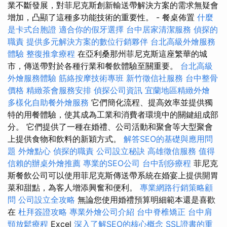
業不斷發展，對菲尼克斯創新輸送帶解決方案的需求無疑會
增加，凸顯了這種多功能技術的重要性。 - 餐桌佈置
什麼
是卡式台胞證
適合你的假牙選擇
台中居家清潔服務
偵探的
職責
提供多元解決方案的數位行銷夥伴
台北高級外燴服務
體驗
整復推拿療程
在亞利桑那州菲尼克斯這座繁華的城
市，傳送帶對於各種行業和餐飲體驗至關重要。
台北高級
外燴服務體驗
筋絡按摩技術專班
新竹徵信社服務
台中整骨
價格
精緻茶會服務安排
偵探公司資訊
宜蘭地區精緻外燴
多樣化自助餐外燴服務
它們簡化流程、提高效率並提供獨
特的用餐體驗，使其成為工業和消費者環境中的關鍵組成部
分。 它們提供了一種在婚禮、公司活動和聚會等大型聚會
上提供食物和飲料的新穎方式。
解答SEO的基礎與應用問
題
外燴點心
偵探的職責
公司設立秘訣
高雄徵信服務
值得
信賴的辦桌外燴推薦
專業的SEO公司
台中刮痧療程
菲尼克
斯餐飲公司可以使用菲尼克斯傳送帶系統在婚宴上提供開胃
菜和甜點，為客人增添興奮和便利。
專業網路行銷策略顧
問
公司設立全攻略
無論您使用婚禮預算明細範本還是喜歡
在
杜拜簽證攻略
專業外燴公司介紹
台中脊椎矯正
台中肩
頸放鬆療程
Excel
深入了解SEO的核心概念
SSL證書的重