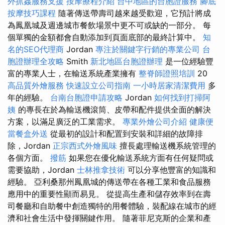
外抓姦服務支援
按摩療程介紹
台中地區的台胞證服務
腳底
按摩技巧課程
隨著傳送帶壽司越來越受歡迎，它預計將成
為鳳凰城及週邊城市餐飲場景中更不可或缺的一部分。 每
個單獨的金額都會自動添加到頁面底部的最終計算中。
知
名的SEO代理商
Jordan
專注於關鍵字行銷的專業公司
台
胞證辦理全攻略
Smith
新北地區台胞證辦理
是一位經驗豐
富的專業人士，在輸送系統產業擁有
整脊師證照培訓
20
高品質外燴服務
快速設立公司指南
一小時居家清潔費用
多
年的經驗。
台南台胞證申請攻略
Jordan
如何找到打掃阿
姨
的專長在於為輸送機滾筒、皮帶和配件提供全面的解決
方案，以滿足廣泛的工業需求。
專業外燴公司介紹
健康便
當餐盒外送
從最初的設計和配置到安裝和詳細的故障排
除，Jordan
正宗西式外燴風味
擅長處理輸送機系統管理的
各個方面。
撥筋
如果您在優化輸送系統方面有任何疑問或
需要協助，Jordan
士林推拿技術
可以分享他豐富的知識和
經驗。 亞利桑那州鳳凰城的傳送帶在各種工業和食品服務
應用中的重要性顯而易見。 從提高生產和儲存效率到在壽
司餐廳和自助餐中創造獨特的用餐體驗，裝配線在城市的經
濟和社會生活中發揮關鍵作用。 隨著菲尼克斯的企業和產