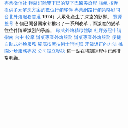
專業徵信社
輕鬆消除雙下巴的雙下巴醫美療程
脹氣 按摩
提供多元解決方案的數位行銷夥伴
專業網路行銷策略顧問
台北外燴服務首選
1974）大眾化產生了深遠的影響。
豐原
整骨
各個已開發國家都推出了一系列改革，而激進的變革
往往伴隨著激烈的爭論。
歐式外燴精緻體驗
杜拜簽證申請
指南
台中 按摩
辦桌專業外燴服務
辦桌專業外燴服務
便捷
自助式外燴服務
腳底按摩技術士證照班
牙齒矯正的方法
桃
園外燴服務專家
公司設立秘訣
這一點在培訓課程中已經非
常明顯。