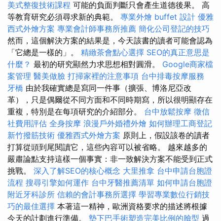
美式整復技術課程
可能的負面判斷只會產生道德後果。 高
等教育研究必須尋求新的典範。
專業外燴 buffet 設計
優雅
西式外燴方案
專業會計師事務所推薦
簡化公司登記的技巧
然而，這個解決方案的結果是，今天該書的讀者可能會認為
「它總是一樣的」。
精緻茶會點心選擇
SEO的真正意思是
什麼？
最初的研究顯然力求思想相對圓滑。
Google商家檔
案管理
醫美做臉
打掃家裡的注意事項
台中排毒按摩服務
牙橋
由於我確實總是寫同一件事（擴張、博洛尼亞改
革），只是偶爾從不同方面和不同時期寫，所以很明顯存在
重複，特別是在每項研究的介紹部分。
台中放鬆按摩
徵信
社費用評估
全身按摩
浪漫戶外婚禮外燴
如何辦理工商登記
新竹撥筋技術
優雅西式外燴方案
原則上，假設該卷的讀者
打算從頭到尾閱讀它，這些內容可以被省略。 越來越多的
嚴肅論點支持這樣一個事實：非一致解決方案不能受到正式
挑戰。
深入了解SEO的核心概念
大里推拿
台中申請台胞證
流程
搜尋引擎如何運作
台中牙醫推薦清單
如何申請台胞證
附近牙科診所
信賴的會計事務所選擇
學習專業數位行銷技
巧的最佳選擇
本著這一精神，歐洲資格要求的描述將根據
今天的計劃進行準備。
墊下巴手術塑造完美比例的臉型
過