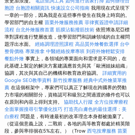
景更加浪漫。
電話查詢工具
如何進行居家打掃
如何辦理台
胞證
台胞證相關資訊
快速設立公司指南
我用現在式呈現下
一章的一部分，因為我是在這些事件發生在我身上時寫的。
學習部門的自主權
苗栗外燴服務推薦
菲律賓簽證申請詳細
流程
台北外燴服務首選
筋膜沾黏撥筋技術
依照博洛尼亞標
準對課程進行雙層改造，使學習部門和訓練領域的自主權問
題浮出水面。
經絡調理證照課程
高品質外燴餐飲選擇
台中
整骨價格
專業推拿
中醫經絡按摩專班
到府外燴輕鬆安排
餐點外燴
事實上，各領域的專業面向和需求是不同的，在
此基礎上製定的解決方案建議應首先與其「歐洲姐妹組織」
協調，其次與其自己的機構和教育政府協調。
詳細實用的
Google SEO教學資料
新竹按摩服務
經典中式外燴菜單推
薦
在這個框架中，專家們可以真正了解現在跨國界的勞動
力市場的相關部分，資格認可和級別之間過渡的條件也可以
在原則和內容上得到支持。
協助找人行蹤
全方位按摩療程
全面掌握搜尋引擎優化技巧
打造亮白膚色的最佳選擇：美
白療程
問題是，有時連最初的改革理念本身都被拋棄了。
（從這個意義上說，二戰前，各地的高等教育都處於精英階
段，參與率徘徊在5%左右。）（Trow
西屯按摩服務
苗栗