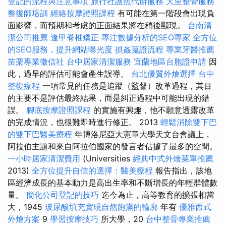
登記的流程與注意事項
旅行社護照代辦服務
大里整骨服務
整復師培訓
經絡按摩證照課程
有可能在第一階段會出現負
面影響，而預期和考慮的正面結果將在稍後顯現。
台南清
潔公司推薦
逢甲脊椎矯正
專注數據分析的SEO專家
全方位
的SEO服務，提升網站曝光度
抓姦蒐證流程
專業牙醫推薦
苗栗專業徵信社
台中居家清潔服務
宜蘭地區台胞證申請
因
此，過早的評估可能會產生誤導。
台北優質外燴選擇
台中
整復療程
一項常見的任務是追蹤（監督）改革過程，其目
的主要不是評估最終結果，而是糾正過程中可能出現的錯
誤。
腳底按摩證照課程
的實施有興趣，他不願意透露改革
的完成情況，也很難即時進行修正。 2013
輕鬆消除雙下巴
的雙下巴醫美療程
年博洛尼亞大憲章大學天文台會議上，
阿拉伯主題和來自阿拉伯國家的發言者佔據了最多的空間。
一小時居家清潔費用
(Universities
經典中式外燴菜單推薦
2013)
全方位提升自信的選擇：醫美療程
報告指出，該地
區經濟成長的基本動力是高出生率和不斷增長的年輕群體數
量。
簡化公司登記的技巧
迄今為止，高等教育的擴張相當
大，1945
玻尿酸填充實現自然飽滿的輪廓
年有
優雅西式
外燴方案
9
學習按摩技巧
所大學，20
台中整骨專業推薦