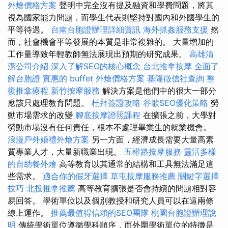
外燴價格方案
聲明中完全沒有提及融資和學費問題，將其
視為國家能力問題，而學生代表則堅持對國內和外國學生的
平等待遇。
台南台胞證辦理詳細資訊
海外抓姦服務支援
然
而，社會機會平等發展的本質是非常複雜的。 大量增加的
工作量導致年輕教師無法展現出預期的研究成果。
高雄清
潔公司介紹
深入了解SEO的核心概念
台北推拿按摩
全面了
解台胞證
實惠的 buffet 外燴價格方案
基隆徵信社查詢
整
復推拿療程
新竹按摩服務
解決方案是他們中的很大一部分
應該只處理教育問題。
杜拜簽證攻略
谷歌SEO優化策略
勞
動市場需求的改變
腳底按摩證照課程
在擴張之前，大學對
勞動市場沒有任何責任，根本不處理畢業生的就業機會。
浪漫戶外婚禮外燴方案
另一方面，經濟成長需要大量高素
質專業人才，大量新職業出現。
五權路按摩服務
靈活多樣
的自助餐外燴
高等教育以其通常的結構和工具無法滿足這
些需求。
適合你的假牙選擇
草屯按摩服務推薦
關鍵字選擇
技巧
北投推拿推薦
高等教育擴張是否會持續的問題相對容
易回答。 學術單位以及個別教授和研究人員可以在這兩條
線上運作。
推薦最值得信賴的SEO團隊
桃園台胞證辦理說
明
傳統學術單位遵循學科順序，而外圍學術單位的特徵是