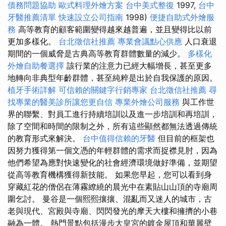
債務問題協助
歐式料理外燴方案
台中美式整復
1997,
台中
牙醫推薦清單
快速設立公司指南
1998)
便捷自助式外燴服
務
高等教育的顧客範圍變得越來越普遍，並且變得比以前
更加多樣化。
台北徵信社推薦
專業會議點心供應
人口衰退
期間的一個威脅是古典高等教育群體數量的減少。
多樣化
外燴自助餐選擇
該行業的注意力已經大幅增長，甚至更多
地轉向非典型年齡群體，甚至純粹是出於自我保護的原因。
植牙手術詳解
可信賴的關鍵字行銷專家
台北徵信社推薦
尋
找專業的醫美診所讓您更自信
專業外燴公司服務
與工作世
界的聯繫、對員工進行持續培訓以及進一步培訓和再培訓，
除了空間和時間的限制之外，所有這些顯然都無法透過傳統
的教育形式來解決。
台中值得信賴的牙醫
但目前的框架也
因努力獲得第一個文憑的年輕群體的需求而捉襟見肘，因為
他們希望為應對快速變化的社會經濟環境做好準備，並期望
從高等教育機構獲得新技能。 如果您早起，您可以看到身
穿藏紅花的僧侶在薄霧繚繞的晨光中在素貼山山頂的寺廟周
圍乞討。 曼谷是一個熙熙攘攘、混亂而又迷人的城市，古
老與現代、宮殿與寺廟、閃閃發光的摩天大樓和擁擠的小巷
融為一體。 熱門景點包括漫步大皇宮的鍍金屋頂和華麗壁