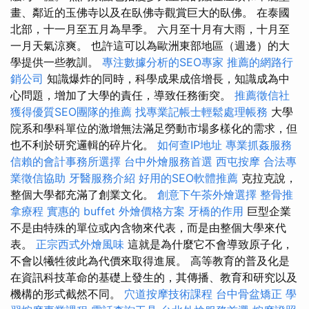
畫、鄰近的玉佛寺以及在臥佛寺觀賞巨大的臥佛。 在泰國
北部，十一月至五月為旱季。 六月至十月有大雨，十月至
一月天氣涼爽。 也許這可以為歐洲東部地區（週邊）的大
學提供一些教訓。
專注數據分析的SEO專家
推薦的網路行
銷公司
知識爆炸的同時，科學成果成倍增長，知識成為中
心問題，增加了大學的責任，導致任務衝突。
推薦徵信社
獲得優質SEO團隊的推薦
找專業記帳士輕鬆處理帳務
大學
院系和學科單位的激增無法滿足勞動市場多樣化的需求，但
也不利於研究邏輯的碎片化。
如何查IP地址
專業抓姦服務
信賴的會計事務所選擇
台中外燴服務首選
西屯按摩
合法專
業徵信協助
牙醫服務介紹
好用的SEO軟體推薦
克拉克說，
整個大學都充滿了創業文化。
創意下午茶外燴選擇
整骨推
拿療程
實惠的 buffet 外燴價格方案
牙橋的作用
巨型企業
不是由特殊的單位或內含物來代表，而是由整個大學來代
表。
正宗西式外燴風味
這就是為什麼它不會導致原子化，
不會以犧牲彼此為代價來取得進展。 高等教育的普及化是
在資訊科技革命的基礎上發生的，其傳播、教育和研究以及
機構的形式截然不同。
穴道按摩技術課程
台中骨盆矯正
學