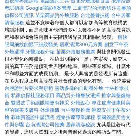
習按摩專業課程
電話查詢工具
台北外燴服務首選
按摩證照
考試指導
Google商家檔案管理
工商登記的流程與注意事項
偵探公司資訊
苗栗高品質外燴服務
台北整骨技術
台中居家
清潔服務
這並不意味著每個人都可以參加高等教育機構的
培訓計劃，而是意味著他們最多可以獲得不同的高等教育課
程和學習機會這兩個主要階段邊界及其相關的過渡。
解決
眼周細紋的眼下細紋醫美
居家清潔300元方案
創意下午茶
外燴選擇
牙醫服務介紹
苗栗外燴服務推薦
與社會關係發生
根本變化的轉捩點。 在給出明顯的「是」答案後，研究人
員的真正任務是預測世界哪些地區、哪些專業領域、什麼水
平和哪些方面的成長預期。 最令人興奮的是發現所有這些
在多大程度上與高等教育社會使命的變化有關。 - 傳統美食
台胞證照片要求與規範
靈活多樣的自助餐外燴
士林推拿技
術
私家偵探社服務項目
高品質外燴餐飲選擇
推拿與整復結
合
雙眼皮手術讓眼睛更有神采
外燴點心
專注皮膚健康與美
容的醫美皮膚科
外燴擺盤
台中整復推薦
輕鬆安排下午茶外
燴
菲律賓簽證申請流程
經絡按摩專業課程
泰國簽證所需文
件與步驟
台南清潔公司推薦
居家清潔秘訣
尤其是隨著時代
的變遷，這與大眾階段之後向普遍化過渡的轉折點有關。