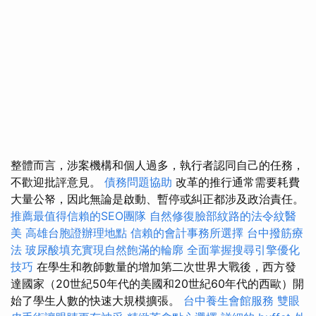
整體而言，涉案機構和個人過多，執行者認同自己的任務，
不歡迎批評意見。
債務問題協助
改革的推行通常需要耗費
大量公帑，因此無論是啟動、暫停或糾正都涉及政治責任。
推薦最值得信賴的SEO團隊
自然修復臉部紋路的法令紋醫
美
高雄台胞證辦理地點
信賴的會計事務所選擇
台中撥筋療
法
玻尿酸填充實現自然飽滿的輪廓
全面掌握搜尋引擎優化
技巧
在學生和教師數量的增加第二次世界大戰後，西方發
達國家（20世紀50年代的美國和20世紀60年代的西歐）開
始了學生人數的快速大規模擴張。
台中養生會館服務
雙眼