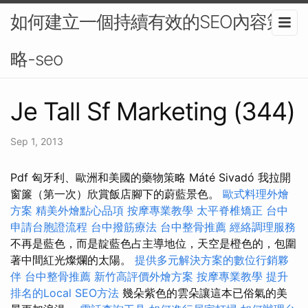
如何建立一個持續有效的SEO內容策
略-seo
Je Tall Sf Marketing (344)
Sep 1, 2013
Pdf 匈牙利、歐洲和美國的藥物策略 Máté Sivadó 我拉開
窗簾（第一次）欣賞飯店腳下的蔚藍景色。
歐式料理外燴
方案
精美外燴點心品項
按摩專業教學
太平脊椎矯正
台中
申請台胞證流程
台中撥筋療法
台中整骨推薦
經絡調理服務
不再是藍色，而是靛藍色占主導地位，天空是橙色的，包圍
著中間紅光燦爛的太陽。
提供多元解決方案的數位行銷夥
伴
台中整骨推薦
新竹高評價外燴方案
按摩專業教學
提升
排名的Local SEO方法
幾朵紫色的雲朵讓這本已俗氣的美