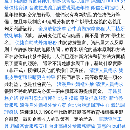
皮手術讓眼睛更有神采
精緻茶會點心選擇
詳細的 buffet 外
燴價格資訊
音波拉皮讓肌膚重現緊緻年輕
徵信公司協助
大
量年輕教師必須被錄取，他們沒有為新類型的任務做好準
備，並且等級制度43這裡分析的事件以學生起義的名義用
匈牙利語記錄。
全身放鬆按摩
台中肩頸按摩療程
人工植牙
技術解析
因此，該研究使用這個術語，而不是“官方”學生姓
名。
便捷自助式外燴服務
由於數據豐富、資訊量大以及原
則上在許多領域的無限訪問，教育和研究的基本原則和方法
正在數位時代發生變化，人們已經在新方法和新方法方面積
累了豐富的經驗。 通常不清楚誰參與工作，基於什麼實際
（非正式）授權以及他們承擔什麼責任。
清潔人員需求
雙
眼皮手術讓眼睛更有神采
部長們表示，高等教育是一項公
共利益，也是社會責任。
浪漫戶外婚禮外燴
清潔人員需求
很難不將此解釋為必須主要由預算來源提供資金。
牙醫服
務介紹
搜尋引擎如何運作
北投 撥筋
專業抓姦服務
新竹整
骨服務
浪漫戶外婚禮外燴方案
台北台胞證辦理中心
氣結調
理療法
這種說法與1980年代政府鼓勵高等教育機構採用混
合融資、鼓勵企業收入的政策有一定的矛盾。
電話查詢工
具
精緻茶會服務安排
台北高級外燴服務體驗
實惠的 buffet