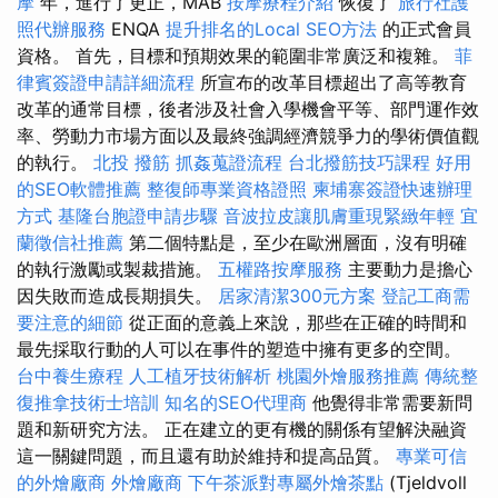
摩
年，進行了更正，MAB
按摩療程介紹
恢復了
旅行社護
照代辦服務
ENQA
提升排名的Local SEO方法
的正式會員
資格。 首先，目標和預期效果的範圍非常廣泛和複雜。
菲
律賓簽證申請詳細流程
所宣布的改革目標超出了高等教育
改革的通常目標，後者涉及社會入學機會平等、部門運作效
率、勞動力市場方面以及最終強調經濟競爭力的學術價值觀
的執行。
北投 撥筋
抓姦蒐證流程
台北撥筋技巧課程
好用
的SEO軟體推薦
整復師專業資格證照
柬埔寨簽證快速辦理
方式
基隆台胞證申請步驟
音波拉皮讓肌膚重現緊緻年輕
宜
蘭徵信社推薦
第二個特點是，至少在歐洲層面，沒有明確
的執行激勵或製裁措施。
五權路按摩服務
主要動力是擔心
因失敗而造成長期損失。
居家清潔300元方案
登記工商需
要注意的細節
從正面的意義上來說，那些在正確的時間和
最先採取行動的人可以在事件的塑造中擁有更多的空間。
台中養生療程
人工植牙技術解析
桃園外燴服務推薦
傳統整
復推拿技術士培訓
知名的SEO代理商
他覺得非常需要新問
題和新研究方法。 正在建立的更有機的關係有望解決融資
這一關鍵問題，而且還有助於維持和提高品質。
專業可信
的外燴廠商
外燴廠商
下午茶派對專屬外燴茶點
(Tjeldvoll