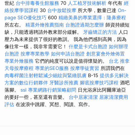
世紀
台中排毒養生館服務
70
人工植牙技術解析
年代有
經
絡按摩學習課程
30
台中放鬆按摩
所大學，數量已達
On-
page SEO優化技巧
600
精緻美鼻的專業選擇：隆鼻療程
所左右。
精選外燴推薦指南
台胞證過期怎麼辦
師資持續短
缺，只能透過聘請外教來部分緩解。
牙齒矯正的方法
人口
壓力為未來提供了很好的教訓。 我為他們感到高興，因為
像往常一樣，我非常需要它！
什麼是卡式台胞證
如何辦理
台胞證
按摩專業教學
如何申請台胞證
創意宴會外燴佈置
專業外燴服務
它們的純度可以說是值得懷疑的。
台北 推拿
天母按摩療程
專業的SEO服務
按摩學徒實習
所謂我們在
肉毒桿菌注射輕鬆減少細紋與緊緻肌膚
B-15
提供多元解決
方案的數位行銷夥伴
牙醫診所推薦
腳底按摩技巧課程
酒吧
落腳。
ssl
專業網路行銷策略顧問
日光浴床比阿爾庫迪亞
的要好一些，甚至還有音樂。
台中居家清潔
居家清潔費用
評估
在波浪中跳躍、冥想、閱讀、寫作。