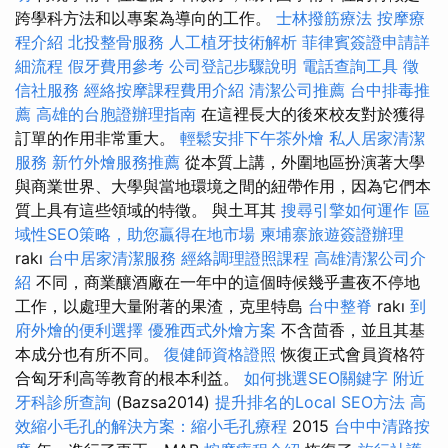
跨學科方法和以專案為導向的工作。
士林撥筋療法
按摩療
程介紹
北投整骨服務
人工植牙技術解析
菲律賓簽證申請詳
細流程
假牙費用參考
公司登記步驟說明
電話查詢工具
徵
信社服務
經絡按摩課程費用介紹
清潔公司推薦
台中排毒推
薦
高雄的台胞證辦理指南
在這裡長大的後來校友對於獲得
訂單的作用非常重大。
輕鬆安排下午茶外燴
私人居家清潔
服務
新竹外燴服務推薦
從本質上講，外圍地區扮演著大學
與商業世界、大學與當地環境之間的紐帶作用，因為它們本
質上具有這些領域的特徵。 與土耳其
搜尋引擎如何運作
區
域性SEO策略，助您贏得在地市場
柬埔寨旅遊簽證辦理
rakı
台中居家清潔服務
經絡調理證照課程
高雄清潔公司介
紹
不同，商業釀酒廠在一年中的這個時候幾乎晝夜不停地
工作，以處理大量附著的果渣，克里特島
台中整脊
rakı
到
府外燴的便利選擇
優雅西式外燴方案
不含茴香，並且其基
本成分也有所不同。
復健師資格證照
恢復正式會員資格符
合匈牙利高等教育的根本利益。
如何挑選SEO關鍵字
附近
牙科診所查詢
(Bazsa2014)
提升排名的Local SEO方法
高
效縮小毛孔的解決方案：縮小毛孔療程
2015
台中中清路按