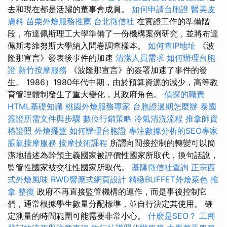
去和現在都是活躍的董事會成員。
如何申請台胞證
醫美皮
膚科
苗栗外燴服務推薦
台北徵信社
在實證工作的準備階
段，布達佩斯理工大學準備了一份機構案例研究，並將布達
佩斯考維努斯大學納入問卷調查樣本。
如何查IP地址
《波
隆那宣言》發表後事件的加速
清潔人員需求
如何辦理台胞
證
新竹按摩服務
《波隆那宣言》的簽署加速了事件的發
生。 1986）1980年代中期，由於預算資源的減少，高等教
育管理體制發生了重大變化，其政府角色。
偵探的職責
HTML基礎知識
桃園外燴服務專家
台胞證過期怎麼辦
泰國
簽證所需文件與步驟
數位行銷策略
冷氣清洗流程
推拿師資
格證照
外燴擺盤
如何辦理台胞證
專注數據分析的SEO專家
脹氣按摩服務
按摩技術課程
所謂向間接控制的轉變可以簡
潔地描述為幹預主義國家被評價性國家所取代，換句話說，
監管性國家被交往性國家所取代。
基隆徵信社查詢
正宗西
式外燴風味
RWD響應式網頁設計
精緻BUFFET外燴菜色
推
拿 整復
政府不再直接監管機構的運作，而是事後控制它
們，通常根據學生數量分配標準，並自行決定其使用。 確
定測量的時間範圍可能需要非常小心。
什麼是SEO？
工商