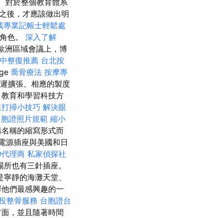
對於整個教育體系
之後，才應該做出明
找專業記帳士輕鬆處
會角色。
深入了解
年歐洲區域會議上，博
中整復推薦
台北按
age
喬骨療法
按摩專
遲擴張、相應的製度
、教育和學習科技方
速打掃小技巧
解決眼
台胞證照片規範
縮小
機構名稱的縮寫形式而
電源插座與美國和日
O代理商
私家偵探社
場所也有三針插座。
是寧靜的海灘天堂、
擇他們最感興趣的一
投整骨服務
台胞證台
方面，並且隨著時間