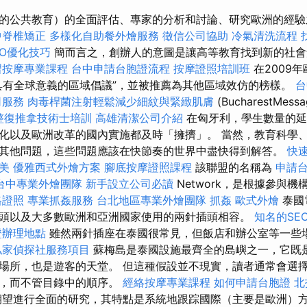
的公共教育）的全面評估、專家的分析和討論、研究歐洲的經驗
中脊椎矯正
多樣化自助餐外燴服務
徵信公司協助
冷氣清洗流程
SEO優化技巧
簡而言之，創辦人的意圖是讓高等教育找到新的社
習按摩專業課程
台中申請台胞證流程
按摩證照培訓班
在2009
具有全球意義的區域倡議”，並被推薦為其他區域效仿的榜樣。
台
司服務
肉毒桿菌注射輕鬆減少細紋與緊緻肌膚
(BucharestMess
整復推拿技術士培訓
高雄清潔公司介紹
在匈牙利，學生數量的延
化以及歐洲改革的國內實施都及時「擁擠」。 當然，教育科學
其他問題，這些問題應該在快節奏的世界中盡快得到解答。
快
美
優雅西式外燴方案
腳底按摩證照課程
該聯盟的名稱為
申請
台中專業外燴團隊
新手設立公司必讀
Network，是根據參與
格證照
專業抓姦服務
台北地區專業外燴團隊
抓姦
歐式外燴
泰國
頭以及大多數歐洲和亞洲國家使用的兩針插頭相容。
知名的SE
證辦理地點
雖然兩針插座在泰國很常見，但飯店和辦公室等一些
私家偵探社服務項目
蘇梅島是泰國設施最齊全的島嶼之一，它既
場所，也是遊客的天堂。 但這種假設並不現實，讀者通常會選
讀，而不管目錄中的順序。
經絡按摩專業課程
如何申請台胞證
北
望進行全面的研究，其特點是系統地跟踪國際（主要是歐洲）