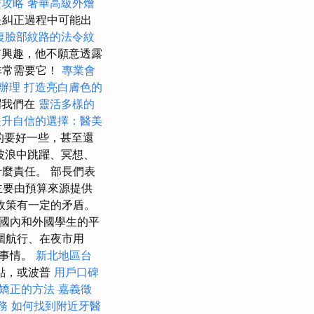
證攻略
奢華高級外燴
是糾正過程中可能出
復臉部紋路的法令紋
有興趣，他不願意透露
非常需要它！
專業會
辦理
打造亮白膚色的
謂我們在
靈活多樣的
提升自信的選擇：醫美
的要好一些，甚至還
波浪中跳躍、冥想、
麼責任。 部長們表
主要由預算來源提供
政策有一定的矛盾。
國內和外國學生的平
圍航行、在夜市用
的事情。
新北地區台
點，或波普
用戶口碑
矯正的方法
嘉義徵
務
如何找到附近牙醫