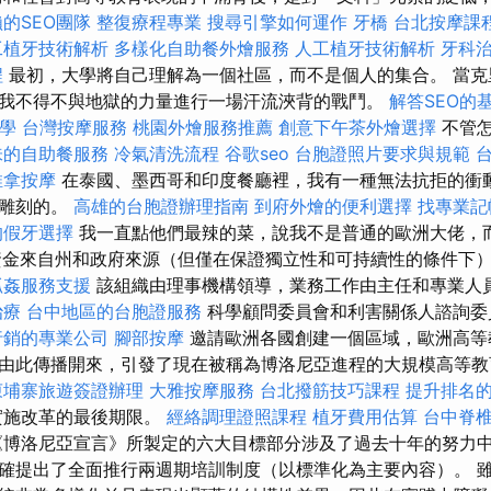
的SEO團隊
整復療程專業
搜尋引擎如何運作
牙橋
台北按摩課
工植牙技術解析
多樣化自助餐外燴服務
人工植牙技術解析
牙科
程
最初，大學將自己理解為一個社區，而不是個人的集合。 當克
我不得不與地獄的力量進行一場汗流浹背的戰鬥。
解答SEO的
教學
台灣按摩服務
桃園外燴服務推薦
創意下午茶外燴選擇
不管怎
味的自助餐服務
冷氣清洗流程
谷歌seo
台胞證照片要求與規範
推拿按摩
在泰國、墨西哥和印度餐廳裡，我有一種無法抗拒的衝
頭雕刻的。
高雄的台胞證辦理指南
到府外燴的便利選擇
找專業記
的假牙選擇
我一直點他們最辣的菜，說我不是普通的歐洲大佬，而
。 資金來自州和政府來源（但僅在保證獨立性和可持續性的條件下
抓姦服務支援
該組織由理事機構領導，業務工作由主任和專業人
治療
台中地區的台胞證服務
科學顧問委員會和利害關係人諮詢委
行銷的專業公司
腳部按摩
邀請歐洲各國創建一個區域，歐洲高等教育
由此傳播開來，引發了現在被稱為博洛尼亞進程的大規模高等
柬埔寨旅遊簽證辦理
大雅按摩服務
台北撥筋技巧課程
提升排名的L
年實施改革的最後期限。
經絡調理證照課程
植牙費用估算
台中脊
博洛尼亞宣言》所製定的六大目標部分涉及了過去十年的努力
確提出了全面推行兩週期培訓制度（以標準化為主要內容）。 