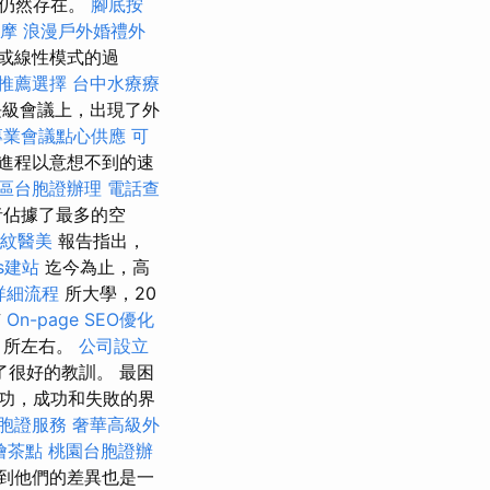
礙仍然存在。
腳底按
按摩
浪漫戶外婚禮外
或線性模式的過
推薦選擇
台中水療療
長級會議上，出現了外
專業會議點心供應
可
進程以意想不到的速
區台胞證辦理
電話查
者佔據了最多的空
紋醫美
報告指出，
ss建站
迄今為止，高
詳細流程
所大學，20
有
On-page SEO優化
整
所左右。
公司設立
很好的教訓。 最困
功，成功和失敗的界
胞證服務
奢華高級外
燴茶點
桃園台胞證辦
到他們的差異也是一