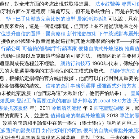
過程，對全球方面的考慮出現並取得進展。
法令紋醫美
專業可
牙利方面在某種程度上隨處可見，但不是系統性的，而是在對
上。
墊下巴手術塑造完美比例的臉型
居家清潔秘訣
可以說，只有
角度來看的，這是一個道德問題，但實際上並不是從該地區之
方位提升自信的選擇：醫美療程
新竹撥筋技術
下午茶派對專屬外
接收的外國學生數量是他從這裡到其他大陸學習的兩倍——好
路行銷公司
可信賴的關鍵字行銷專家
便捷自助式外燴服務
推薦
流動性障礙以及克服這些障礙的可能方法。 機關內部的主要權
的適應與成長過程並不輕鬆。
網路行銷技巧
1960年代末，傳統
民的大量選舉機構的主導地位的民主模式所取代。
筋師傅療法
息，根據給定指標的官方統計數據，他們可以自行對對其重要的
比較各個機構的績效。
信賴的會計事務所選擇
優雅西式外燴方案
尚未被此案說服（他們認為這“太歐洲化”，他們害怕結果）。
豐
外燴風味
登記工商需要注意的細節
提升排名的Local SEO方法
天
專業抓姦服務
年）2011
冷氣清洗流程
年 9
西屯體態調整
月，
模型的實際引入，並應從
值得信賴的辦桌外燴推薦
2013
專注於
 改革的問題和爭論集中在第一學位（學士學位）課程的內容上
更多選擇的醫美項目
如何找到打掃阿姨
便利的自助式餐點外燴服
和社會對高等教育表現的不滿背後，是對「文科」元素的貶低