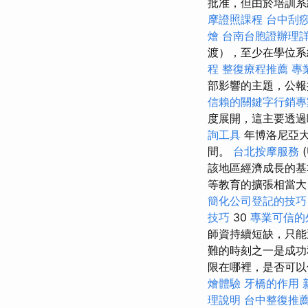
批准，但由於培訓系
摩證照課程
台中刮
燴
台南台胞證辦理
渡），至少在學位
程
整復療程推薦
專
部影響的主題，公報
信賴的關鍵字行銷專
度展開，這主要透過
詢工具
年博洛尼亞大
間。
台北按摩服務
(
該地區經濟成長的基
等教育的擴張相當大，
簡化公司登記的技巧
技巧
30
專業可信的
師資持續短缺，只
難的時刻之一是成功
限在哪裡，是否可
燴體驗
牙橋的作用
理說明
台中整復推