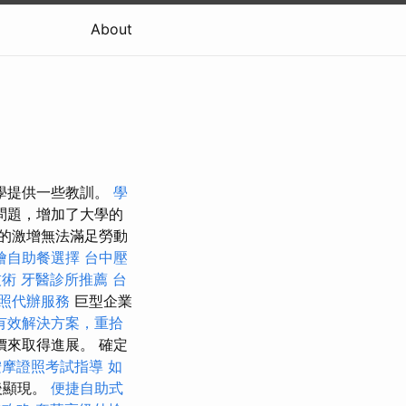
About
的大學提供一些教訓。
學
問題，增加了大學的
的激增無法滿足勞動
燴自助餐選擇
台中壓
技術
牙醫診所推薦
台
照代辦服務
巨型企業
有效解決方案，重拾
來取得進展。 確定
按摩證照考試指導
如
後顯現。
便捷自助式