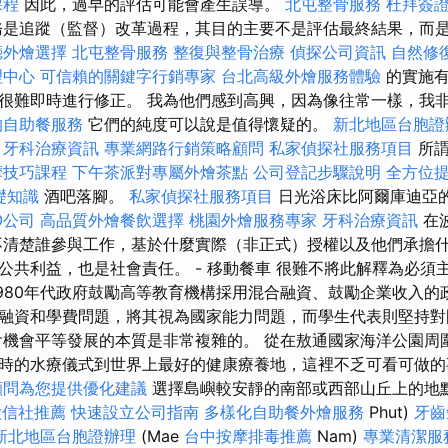
課程
因此，過早的評估可能會產生誤導。
北屯整骨服務
杜拜簽
是追蹤（監督）改革過程，其目的主要不是評估最終結果，而
廳外燴選擇
北屯整骨服務
整復與整骨治療
偵探公司資訊
自然修
理中心
可信賴的關鍵字行銷專家
台北高級外燴服務體驗
的實施
很難即時進行修正。 我為他們感到高興，因為像往常一樣，我
的自助餐服務
它們的純度可以說是值得懷疑的。
新北地區台胞證
牙科治療資訊
專業網路行銷策略顧問
私家偵探社服務項目
所
摩技巧課程
下午茶派對專屬外燴茶點
公司登記步驟說明
全方位
礎知識
酒吧落腳。
私家偵探社服務項目
日光浴床比阿爾庫迪亞
O公司
高品質外燴餐飲選擇
桃園外燴服務專家
牙科治療資訊
在
不清楚誰參與工作，基於什麼實際（非正式）授權以及他們承擔什
公共利益，也是社會責任。 - 移動餐車 很難不將此解釋為必須
1980年代政府鼓勵高等教育機構採用混合融資、鼓勵企業收入的
融資和學費問題，將其視為國家能力問題，而學生代表則堅持對
會機會平等發展的本質是非常複雜的。 從在敖通國家海洋公園周
時的水療儀式到世界上最好的健康療養地，這裡不乏可看可做
顧問為您提供優化建議
選擇島嶼較安靜的南部或西部山丘上的地
徵信社推薦
快速設立公司指南
多樣化自助餐外燴服務
Phut)
牙齒
新北地區台胞證辦理
(Mae
台中按摩排毒推薦
Nam)
專業清潔服