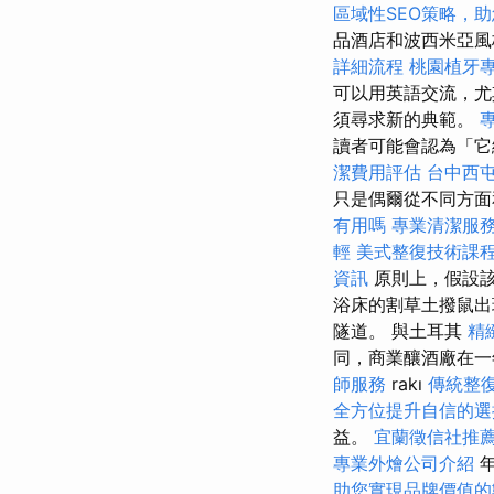
區域性SEO策略，
品酒店和波西米亞風
詳細流程
桃園植牙
可以用英語交流，尤
須尋求新的典範。
讀者可能會認為「
潔費用評估
台中西
只是偶爾從不同方面
有用嗎
專業清潔服
輕
美式整復技術課
資訊
原則上，假設該
浴床的割草土撥鼠出
隧道。 與土耳其
精
同，商業釀酒廠在一
師服務
rakı
傳統整
全方位提升自信的選
益。
宜蘭徵信社推
專業外燴公司介紹
年
助您實現品牌價值的