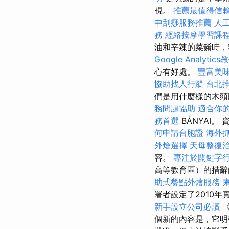
視。
推薦最值得信賴
中刮痧服務推薦
人
務
經絡按摩學習課
油和辛辣的菜餚時，
Google Analytics
心有好處。
豐富美
協助找人行蹤
台北
們是用什麼樣的木
務問題協助
適合你
務首選
BÁNYAI
何申請台胞證
海外
外燴選擇
天母整復
容。
專注於關鍵字
高等教育區）的措辭
助式餐點外燴服務
署者設定了2010
新手設立公司必讀
《
個新的內容是，它明