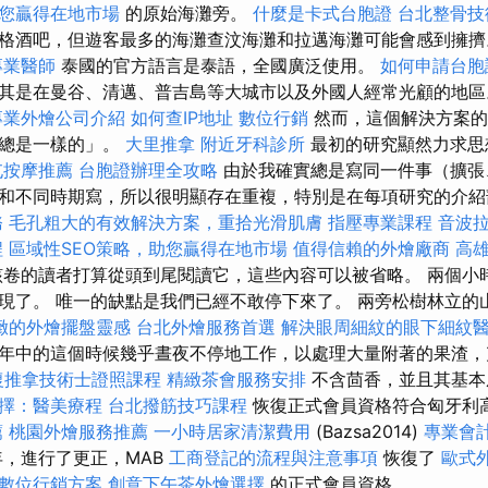
助您贏得在地市場
的原始海灘旁。
什麼是卡式台胞證
台北整骨技
格酒吧，但遊客最多的海灘查汶海灘和拉邁海灘可能會感到擁
專業醫師
泰國的官方語言是泰語，全國廣泛使用。
如何申請台胞
其是在曼谷、清邁、普吉島等大城市以及外國人經常光顧的地區
專業外燴公司介紹
如何查IP地址
數位行銷
然而，這個解決方案的
它總是一樣的」。
大里推拿
附近牙科診所
最初的研究顯然力求思
屯按摩推薦
台胞證辦理全攻略
由於我確實總是寫同一件事（擴張
和不同時期寫，所以很明顯存在重複，特別是在每項研究的介
務
毛孔粗大的有效解決方案，重拾光滑肌膚
指壓專業課程
音波
程
區域性SEO策略，助您贏得在地市場
值得信賴的外燴廠商
高
卷的讀者打算從頭到尾閱讀它，這些內容可以被省略。 兩個小
現了。 唯一的缺點是我們已經不敢停下來了。 兩旁松樹林立的
緻的外燴擺盤靈感
台北外燴服務首選
解決眼周細紋的眼下細紋
年中的這個時候幾乎晝夜不停地工作，以處理大量附著的果渣
復推拿技術士證照課程
精緻茶會服務安排
不含茴香，並且其基本
擇：醫美療程
台北撥筋技巧課程
恢復正式會員資格符合匈牙利
薦
桃園外燴服務推薦
一小時居家清潔費用
(Bazsa2014)
專業會
，進行了更正，MAB
工商登記的流程與注意事項
恢復了
歐式
數位行銷方案
創意下午茶外燴選擇
的正式會員資格。