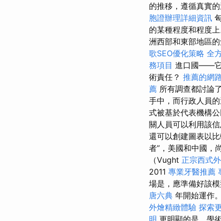
的推移，遵循真實的
胞證辦理詳細資訊
匈
的某種程度和程度
洲西部和東部地區的
歌SEO優化策略
全
務項目
進口國——它
術責任？
推薦的網
薦
所有調查都討論了
手中，而行政人員
式被基於代表機構公
關人員可以利用該信
還可以創建圖表以
者”，美國和中國，
（Vught
正宗西式
2011
專業牙醫推薦
場是，應準備好該
唐六典
年開始運作。
外燴精緻體驗
探索
明
更明顯的是，學術