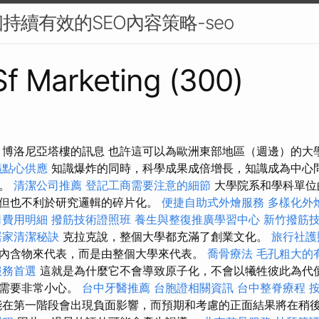
持續有效的SEO內容策略-seo
 Sf Marketing (300)
kó Nkzs 博洛尼亞塔樓的訊息 也許這可以為歐洲東部地區（週邊）
議點心供應
知識爆炸的同時，科學成果成倍增長，知識成為中心
突。
清潔公司推薦
登記工商需要注意的細節
大學院系和學科單位
但也不利於研究邏輯的碎片化。
便捷自助式外燴服務
多樣化外
司費用明細
撥筋技術證照班
養生與整復推廣學習中心
新竹撥筋
居家清潔秘訣
克拉克說，整個大學都充滿了創業文化。
旅行社護
內含物來代表，而是由整個大學來代表。
喬骨療法
毛孔粗大的
服務首選
這就是為什麼它不會導致原子化，不會以犧牲彼此為代價
能需要非常小心。
台中牙醫推薦
台胞證相關資訊
台中整脊療程
在第一階段會出現負面影響，而預期和考慮的正面結果將在稍