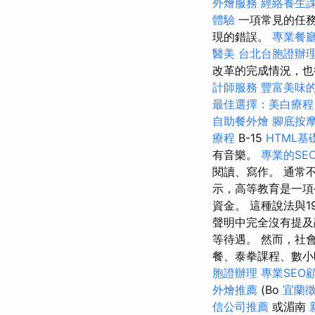
外燴服務
經絡養生
體驗
一項常見的任務
現的錯誤。
專業餐
醫美
台北台胞證辦
改革的完成情況，也
計師服務
豐富美味
最佳選擇：美白療程
自助餐外燴
腳底按
療程
B-15
HTML基
有音樂。
專業的SE
閱讀、寫作。 通常
示，高等教育是一項
資金。 這種說法與
聲明中完全沒有提及
等待遇。 然而，社
餐、泰拳課程、數小
胞證辦理
專業SEO
外燴推薦
(Bo
宜蘭
信公司推薦
或湄南