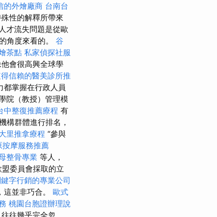
信的外燴廠商
台南台
特殊性的解釋所帶來
人才流失問題是從歐
外的角度來看的。
谷
燴茶點
私家偵探社服
像他會很高興全球學
值得信賴的醫美診所推
力都掌握在行政人員
的學院（教授）管理模
台中整復推薦療程
有
機構群體進行排名，
大里推拿療程
“參與
原按摩服務推薦
母整骨專業
等人，
歐盟委員會採取的立
關鍵字行銷的專業公司
，這並非巧合。
歐式
務
桃園台胞證辦理說
，往往幾乎完全忽