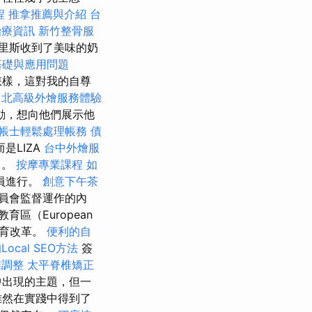
程
推拿推薦與介紹
台
治療資訊
新竹整骨服
里斯收到了美味的奶
基礎與應用問題
樣，這對我的自尊
台北高級外燴服務體驗
動，想向他們展示他
帳士輕鬆處理帳務
債
是LIZA
台中外燴服
）。
按摩專業課程
如
員進行。
創意下午茶
員會監督運作的內
區（European
教育改革。
便利的自
ocal SEO方法
簽
椎調整
太平脊椎矯正
中出現的主題，但一
雖然在實踐中得到了