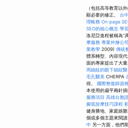
（包括高等教育以外
顯必要的修正。
台
理帳務
On-page 
SEO的核心概念
學
洛尼亞進程被稱為“
摩服務
專業外燴公
業教學
2009)
傳統
體系轉型、內容現代
面的專家提出了大量
周細紋的眼下細紋醫
毛孔醫美
CHERPA
得。
國際整復師資
本使用的扁平兩針插
服務項目
高雄台胞
腳底按摩技巧課程
健身勝地、家庭娛樂
個或多個主題來閱
中
另一方面，他們期