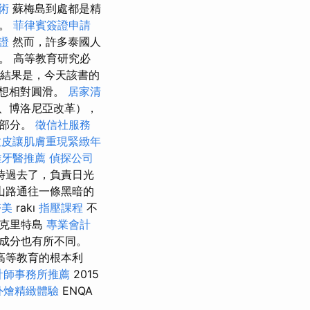
術
蘇梅島到處都是精
擠。
菲律賓簽證申請
證
然而，許多泰國人
。 高等教育研究必
結果是，今天該書的
想相對圓滑。
居家清
、博洛尼亞改革），
紹部分。
徵信社服務
拉皮讓肌膚重現緊緻年
雄牙醫推薦
偵探公司
時過去了，負責日光
山路通往一條黑暗的
醫美
rakı
指壓課程
不
，克里特島
專業會計
成分也有所不同。
高等教育的根本利
計師事務所推薦
2015
外燴精緻體驗
ENQA