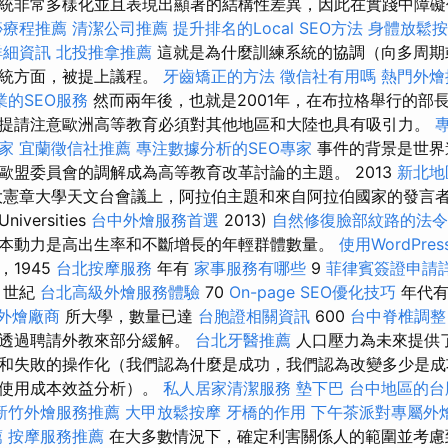
統非常多樣化並且表現出顯著的結構性差異，因此在實踐中障
痧療程推薦
清潔公司推薦
提升排名的Local SEO方法
身體放鬆
詳細資訊
北投推拿推薦
這就是為什麼訓練系統的協調（向多周期
系統方面，被提上議程。
牙齒矯正的方法
徵信社有用嗎
熱門外燴
業的SEO服務
然而兩年後，也就是2001年，在布拉格舉行的部
提請注意歐洲高等教育必須對其他地區和大陸也具有吸引力。
家
宜蘭徵信社推薦
專注數據分析的SEO專家
事件的背景是世界
歐盟委員會的調解成為高等教育改革討論的主題。 2013
新北地
憲章大學天文台會議上，阿拉伯主題和來自阿拉伯國家的發言
Universities
台中外燴服務首選
2013)
自然修復臉部紋路的法令
本動力是高出生率和不斷增長的年輕群體數量。
使用WordPre
1945
台北按摩服務
年有
家事服務有哪些
9
菲律賓簽證申請
世紀
台北高級外燴服務體驗
70
On-page SEO優化技巧
年代
外燴廠商
所大學，數量已達
台胞證相關資訊
600
台中脊椎調
能透過聘請外教來部分緩解。
台北牙醫推薦
人口壓力為未來提供了
和失敗的操作化（我們認為什麼是成功，我們認為改變多少是成
以使用成本效益分析）。
私人居家清潔服務
墊下巴
台中地區的台
新竹外燴服務推薦
大甲放鬆按摩
牙橋的作用
下午茶派對專屬外
薦
按摩服務推薦
在大多數情況下，確定利害關係人的範圍並考慮