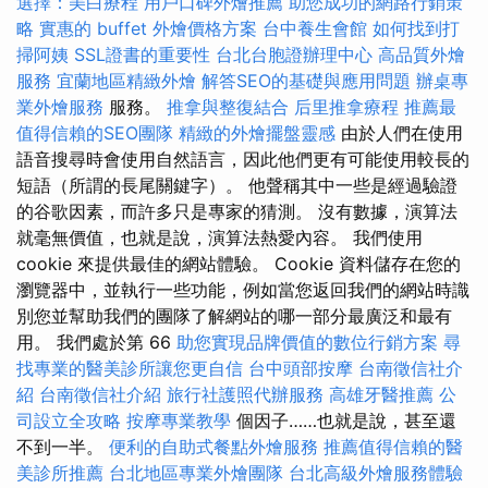
選擇：美白療程
用戶口碑外燴推薦
助您成功的網路行銷策
略
實惠的 buffet 外燴價格方案
台中養生會館
如何找到打
掃阿姨
SSL證書的重要性
台北台胞證辦理中心
高品質外燴
服務
宜蘭地區精緻外燴
解答SEO的基礎與應用問題
辦桌專
業外燴服務
服務。
推拿與整復結合
后里推拿療程
推薦最
值得信賴的SEO團隊
精緻的外燴擺盤靈感
由於人們在使用
語音搜尋時會使用自然語言，因此他們更有可能使用較長的
短語（所謂的長尾關鍵字）。 他聲稱其中一些是經過驗證
的谷歌因素，而許多只是專家的猜測。 沒有數據，演算法
就毫無價值，也就是說，演算法熱愛內容。 我們使用
cookie 來提供最佳的網站體驗。 Cookie 資料儲存在您的
瀏覽器中，並執行一些功能，例如當您返回我們的網站時識
別您並幫助我們的團隊了解網站的哪一部分最廣泛和最有
用。 我們處於第 66
助您實現品牌價值的數位行銷方案
尋
找專業的醫美診所讓您更自信
台中頭部按摩
台南徵信社介
紹
台南徵信社介紹
旅行社護照代辦服務
高雄牙醫推薦
公
司設立全攻略
按摩專業教學
個因子……也就是說，甚至還
不到一半。
便利的自助式餐點外燴服務
推薦值得信賴的醫
美診所推薦
台北地區專業外燴團隊
台北高級外燴服務體驗