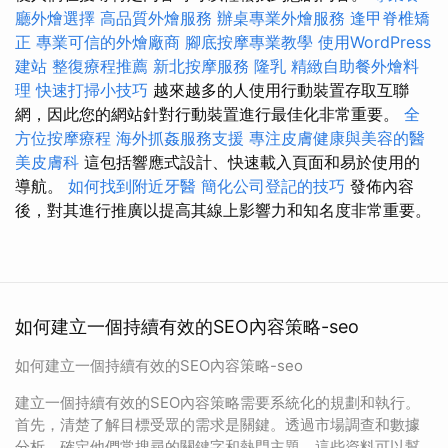
廳外燴選擇
高品質外燴服務
辦桌專業外燴服務
逢甲脊椎矯
正
專業可信的外燴廠商
腳底按摩專業教學
使用WordPress
建站
整復療程推薦
新北按摩服務
隆乳
精緻自助餐外燴料
理
快速打掃小技巧
越來越多的人使用行動裝置存取互聯
網，因此您的網站針對行動裝置進行最佳化非常重要。
全
方位按摩療程
海外抓姦服務支援
專注皮膚健康與美容的醫
美皮膚科
這包括響應式設計、快速載入頁面和易於使用的
導航。
如何找到附近牙醫
簡化公司登記的技巧
發佈內容
後，對其進行推廣以提高其線上影響力和知名度非常重要。
如何建立一個持續有效的SEO內容策略-seo
如何建立一個持續有效的SEO內容策略-seo
建立一個持續有效的SEO內容策略需要系統化的規劃和執行。
首先，清楚了解目標受眾的需求是關鍵。透過市場調查和數據
分析，確定他們常搜尋的關鍵字和熱門主題。這些資料可以幫