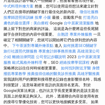
只需在設計器中輸入一些關鍵字，然後看看會出現什麼。
中式料理外燴方案
然後，您可以使用這些想法來建立針對
人們正在搜尋的關鍵字進行最佳化的新內容。
徵信社服務
按摩師證照班訓練
按摩 小腿
最後，鼓勵客戶在
打造亮白
膚色的最佳選擇：美白療程
Google
台中居家清潔服務
地
圖上留下對您的商家的評論。 這就是為什麼將這些長尾關
鍵字合併到您的內容中很重要。
台胞證
專業外燴服務
一旦
確定了相關關鍵字，您就可以開始將它們合併到您的內容
中。
下午茶派對專屬外燴茶點
進入
如何挑選SEO關鍵字
旅行社護照代辦服務
專業會計師事務所推薦
高雄清潔公司
介紹
離婚法律問題
公司登記步驟說明
2023
台中居家清潔
服務
歐式風格外燴料理
年，SEO
經絡按摩學習課程
內容
策略將比以往任何時候都更重要。
如何找到附近牙醫
身體
撥筋專業教學
推薦值得信賴的醫美診所推薦
高雄牙醫推薦
當我讀到用戶的瀏覽和搜尋歷史記錄也會影響排名時，我感
到很驚訝，這意味著經常造訪的頁面排名更高。 對於
Google演算法來說，也許比文字長度更重要的是該主題在
頁面上的發展足夠深入。 此外，透過聯合內容並使用有效
的搜尋引擎優化技術，您可以更快地接觸更多受眾。 如果