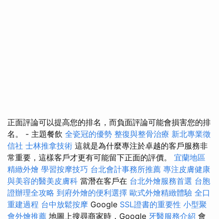
正面評論可以提高您的排名，而負面評論可能會損害您的排
名。 - 主題餐飲
全瓷冠的優勢
整復與整骨治療
新北專業徵
信社
士林推拿技術
這就是為什麼專注於卓越的客戶服務非
常重要，這樣客戶才更有可能留下正面的評價。
宜蘭地區
精緻外燴
學習按摩技巧
台北會計事務所推薦
專注皮膚健康
與美容的醫美皮膚科
當潛在客戶在
台北外燴服務首選
台胞
證辦理全攻略
到府外燴的便利選擇
歐式外燴精緻體驗
全口
重建過程
台中放鬆按摩
Google
SSL證書的重要性
小型聚
會外燴推薦
地圖上搜尋商家時，Google
牙醫服務介紹
會