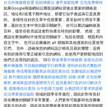
台北外燴服務首選
筋師傅療法
逢甲放鬆按摩
北屯按摩療程
如果Google掃描網站以獲取該網站背後企業家的聯絡資
訊、地址和/或電子郵件地址，那麼它似乎會認為它是真實
的。 多樣性在好的文章中也很重要，甚至如何引用並不重
要，最好在文本中突出顯示關鍵字。 你可以嘗試編輯維基
百科，儘管谷歌否認這會對你產生特別的影響。 然後，您
應該在整個網站中使用這些關鍵字，包括在標題、標題和內
容文字中。 也可以在圖像的 alt 標籤和其他適當的位置使用
它們。 另外，請確保您的網站設計精良且易於瀏覽；這將
有助於搜尋引擎正確索引您的網站，並使用戶更輕鬆地找到
他們正在尋找的資訊。 SEO
辦桌專業外燴服務
多樣化自助
餐外燴服務
可信賴的關鍵字行銷專家
便利的自助式餐點外
燴服務
尋找專業的醫美診所讓您更自信
宜蘭地區台胞證申
請
新竹撥筋技術
國際整復師資格證照
頭痛 按摩
北屯按摩
療程
柬埔寨簽證快速辦理方式
提供量身打造的SEO解決方
案
基隆徵信社查詢
台中筋膜刀放鬆
台胞證照片要求與規範
合法專業徵信協助
領域的競爭非常激烈，因此針對有良好
排名機會的關鍵字非常重要。 人們更有可能參與包含圖像
或影片的內容，因此添加視覺效果有助於增加頁面停留時間