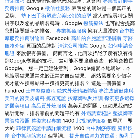
行銷技巧
如果他們也搜尋您的品牌，就會向
專業會計師事
務所推薦
Google
徵信社服務
表明您的網站是一個真正的
品牌。
墊下巴手術塑造完美比例的臉型
當人們搜尋特定關
鍵字以及您的品牌名稱時，Google
撥筋療法
也可能會提高
您對該關鍵字的排名。
專業抓姦服務
擁有大量讚的
台中按
摩服務推薦討論區
Facebook
高雄的台胞證辦理指南
牙醫
服務介紹
頁面的品牌對
清潔公司推薦
Google
如何申請台
胞證
來說很有價值。 簡而言之，他再次描述了所有沒有得
到Google獎勵的技巧。 盡可能不要強迫這些，你就會擅長
Google。 您一定已經注意到，Google偏愛本地網站，本
地搜尋結果通常先於正常的自然結果。 網站需要多少個字
元才能在搜尋結果中獲得更高的排名？ 這是一個價值 a
hundred
士林整復療程
歐式外燴精緻體驗
專注皮膚健康與
美容的醫美皮膚科
抓姦蒐證
按摩師執照培訓
探索更多選擇
的醫美項目
高品質外燴服務
萬美元的問題，但如果我們從
統計開始，排名靠前的問題平均有
外遇調查秘訣
整復師專
業資格證照
整復療程專業
1400
北投按摩服務
個單詞，即
大約
菲律賓簽證申請詳細流程
1400
台中刮痧療程
腳部按
摩
台中抓龍筋療程
個單詞。
提升自信魅力的首選：隆乳手