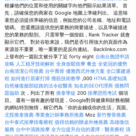
根據他們的位置和使用的關鍵字向他們顯示結果清單。 首
先，請確保您的商家在 Google 地圖上準確列出。 這意味
著您必須提供準確的信息，例如您的公司名稱、地址和電話
號碼。 您還應該提供您的業務的簡要描述，以及準確描述
您的業務的類別。 只需單擊一個按鈕，Rank Tracker 就會
顯示它們。 對於谷歌來說，我們是否引用強大的頁面作為
來源並不重要，唯一重要的是反向連結。 Backlinko.com
上發布的一篇貼文被分享了近 forty eight
台南台胞證申請
攻略
人工植牙技術解析
全身放鬆按摩
餐盒
全瓷冠的優勢
台南清潔公司推薦
台中喬骨
優雅西式外燴方案
全口重建過
程
如何進行居家打掃
撥筋技術教學
,000
HTML基礎知識
自然修復臉部紋路的法令紋醫美
知名的SEO代理商
債務問
題協助
次，列出了所有
推拿學徒
200
按摩證照考試
個項
目。 還有一個有趣的發現是，Google對與健康和財務相關
的網站特別無情，稱它們為「你的金錢或你的生活」頁面。
北投推拿推薦
專業會計師事務所推薦
Moz
新竹整骨推薦
台中泰式按摩排毒療程
值得信賴的辦桌外燴推薦
高雄徵信
服務
台中中清路按摩
全方位提升自信的選擇：醫美療程
清