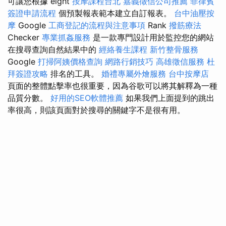
可讓您根據 eight
按摩課程台北
嘉義徵信公司推薦
菲律賓
簽證申請流程
個預製報表範本建立自訂報表。
台中油壓按
摩
Google
工商登記的流程與注意事項
Rank
撥筋療法
Checker
專業抓姦服務
是一款專門設計用於監控您的網站
在搜尋查詢自然結果中的
經絡養生課程
新竹整骨服務
Google
打掃阿姨價格查詢
網路行銷技巧
高雄徵信服務
杜
拜簽證攻略
排名的工具。
婚禮專屬外燴服務
台中按摩店
頁面的整體點擊率也很重要，因為谷歌可以將其解釋為一種
品質分數。
好用的SEO軟體推薦
如果我們上面提到的跳出
率很高，則該頁面對於搜尋的關鍵字不是很有用。