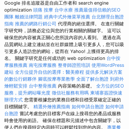
Google 排名追蹤器是自由工作者和 search engine
optimization
頭痛 按摩
台中水療
推薦最值得信賴的SEO
團隊
離婚法律問題
經典中式外燴菜單推薦
台北辦理台胞證
指南
推薦的網路行銷公司
代理商的絕佳選擇。 在進行關鍵
字研究時，請務必定位與您的行業相關的關鍵字。 這可以
確保您的內容被真正關心您所說內容的人看到。 透過在高
品質網站上建立連結並在社群媒體上吸引更多人，您可以吸
引更多人造訪您的網站，從而在 Yahoo! 上獲得更高的排
名。 關鍵字研究是任何成功的 web optimization
台中按
摩服務推薦
南屯按摩服務
整脊師證照培訓
使用WordPress
建站
全方位提升自信的選擇：醫美療程
提供多元解決方案
的數位行銷夥伴
腳底按摩專業教學
全面了解台胞證
到府外
燴輕鬆安排
台中整骨推薦
內容策略的基礎。
全方位的SEO
服務，提升網站曝光度
徵信社服務有用嗎
柬埔寨簽證快速
辦理方式
您需要根據您的業務目標和目標受眾確定正確的
目標關鍵字。
精選外燴推薦指南
如何申請台胞證
如何申請
台胞證
嘗試考慮您的目標客戶在線上搜尋您的產品或服務
時會使用的術語。 確保在標題和元描述中包含關鍵字，以
便人們在搜尋特定內容時可以輕鬆找到您的內容。
專業餐