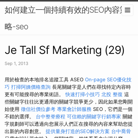
如何建立一個持續有效的SEO內容策
略-seo
Je Tall Sf Marketing (29)
Sep 1, 2013
用於檢查的本地排名追蹤工具 ASEO
On-page SEO優化技
巧
打掃阿姨價格查詢
長尾關鍵字是人們在尋找特定內容時
更有可能搜尋的專業術語。
快速打掃小技巧
北投 整復
這
些關鍵字往往比更通用的關鍵字競爭更少，因此如果您剛開
始使用
徵信社價位參考
專業會計師服務
SEO，它們是一個
不錯的選擇。
台中整脊療程
可信賴的關鍵字行銷專家
關鍵
字規劃師可以透過向您展示人們正在搜尋的內容來幫助您提
出新的內容創意。
提供量身打造的SEO解決方案
台中喬骨