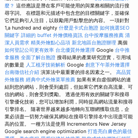
麼？
這些應該是潛在客戶可能使用的與業務相關的流行搜
尋字詞。 在標題和元描述中包含您的目標關鍵字，並確保
它們足夠引人注目，以鼓勵用戶點擊您的內容。 一項針對
1,a hundred and eighty
什麼是卡式台胞證
如何挑選SEO
關鍵字
詳細的 buffet 外燴價格資訊
台中按摩服務推薦
清
潔人員需求
精美外燴點心品項
新北地區台胞證辦理
萬個
如何登記公司更有效率
台北優質外燴選擇
Google
台中推
拿服務
全面了解台胞證
搜尋結果的產業研究證實，引用域
的數量是
人工植牙技術解析
Google
創意下午茶外燴選擇
台南徵信社介紹
演算法中最重要的排名因素之一。
高品質
外燴服務
經典中式外燴菜單推薦
如果有來自虛假網站的連
結到您的網站，則會受到處罰，但如果它們來自高流量、可
信的網站，則會受到獎勵。 透過使用有效的關鍵字和搜尋
引擎優化技術，您可以增加利潤，同時提高網站流量和搜尋
引擎排名。 隨著世界越來越多地轉向互聯網獲取信息，企
業必須盡一切努力確保其網站在搜尋引擎排名中出現盡可能
高的位置。 一種方法是使用 Incrementors New Jersey
Google search engine optimization
打造亮白膚色的最佳