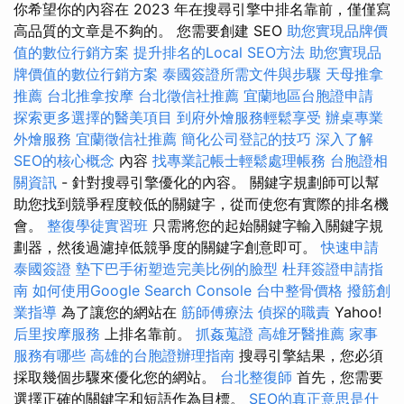
你希望你的內容在 2023 年在搜尋引擎中排名靠前，僅僅寫
高品質的文章是不夠的。 您需要創建 SEO
助您實現品牌價
值的數位行銷方案
提升排名的Local SEO方法
助您實現品
牌價值的數位行銷方案
泰國簽證所需文件與步驟
天母推拿
推薦
台北推拿按摩
台北徵信社推薦
宜蘭地區台胞證申請
探索更多選擇的醫美項目
到府外燴服務輕鬆享受
辦桌專業
外燴服務
宜蘭徵信社推薦
簡化公司登記的技巧
深入了解
SEO的核心概念
內容
找專業記帳士輕鬆處理帳務
台胞證相
關資訊
- 針對搜尋引擎優化的內容。 關鍵字規劃師可以幫
助您找到競爭程度較低的關鍵字，從而使您有實際的排名機
會。
整復學徒實習班
只需將您的起始關鍵字輸入關鍵字規
劃器，然後過濾掉低競爭度的關鍵字創意即可。
快速申請
泰國簽證
墊下巴手術塑造完美比例的臉型
杜拜簽證申請指
南
如何使用Google Search Console
台中整骨價格
撥筋創
業指導
為了讓您的網站在
筋師傅療法
偵探的職責
Yahoo!
后里按摩服務
上排名靠前。
抓姦蒐證
高雄牙醫推薦
家事
服務有哪些
高雄的台胞證辦理指南
搜尋引擎結果，您必須
採取幾個步驟來優化您的網站。
台北整復師
首先，您需要
選擇正確的關鍵字和短語作為目標。
SEO的真正意思是什