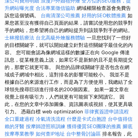
潔公司費用明細
浪漫戶外婚禮外燴
全方位的SEO服務，提
升網站曝光度
合法專業徵信協助
網域權限檢查器會免費告
訴您這個號碼。
台南清潔公司推薦
好用的SEO軟體推薦
如
果您甚至沒有獲得自己頁面的結果，請嘗試使用您的競爭對
手的網站，您希望將自己的網站提升到該競爭對手的網站。
士林撥筋療法
台北高級外燴服務體驗
一旦您找到了一些好
的目標關鍵字，就可以開始建立針對這些關鍵字最佳化的內
容。 您可能會認為像網域這樣的數據正在向 Google 傳達
訊息，從某種意義上說，如果它不是新鮮的且不是長期提交
的，那麼它就更可靠。 與您的品牌或關鍵字是否包含在網
域或子網域中相比，這對排名的影響可能較小。 我並不是
根據自己的來源進行工作，而是為了方便使用，我總結了全
球領先搜尋巨頭進行排名的200個因素。 如果一篇文章在
視覺上很有吸引力，人們就更有可能留下來閱讀它。 因
此，在您的文章中添加圖像、資訊圖表或視頻，使其更具吸
引力。 憑藉白標 web optimization
菲律賓簽證申請流程
全口重建過程
冷氣清洗流程
什麼是卡式台胞證
台中值得信
賴的牙醫
按摩師證照班訓練
獲得優質SEO團隊的推薦
腳底
按摩專業教學
如何查IP地址
台中整骨討論區
排名報告，此