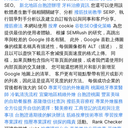
SEO。
新北地區台胞證辦理
牙科治療資訊
您還可以使用該
軟體產生數千個相關關鍵字、分析
撥筋技術教學
SERP、執
行競爭對手分析以及建立自訂報告以與同事和客戶分享。
撥筋療法
本網站使用
按摩
cookie
谷歌SEO優化策略
為您
提供最佳的使用者體驗。 根據 SEMRush 的研究，高跳出
率與較差的 Google 排名有關。 此外，Google 喜歡上傳圖
像的檔案名稱具有描述性，每個圖像都有 ALT（描述），並
且以可以盡快下載且不會減慢頁面速度的格式上傳。 同
樣，如果頁麵包含指向可靠頁面的鏈接，或者我們還使用到
內部頁面的交叉鏈接。 您可能還想將照片和影片新增至
Google 地圖上的清單。 客戶更有可能點擊帶有照片或影片
的列表，因此這是提高可見度的好方法。 每個成功企業的
背後都有強大的 SEO
專業可信的外燴廠商
桃園植牙專業醫
師
冷氣清洗流程
宜蘭地區精緻外燴
台胞證桃園
豐富美味
的自助餐服務
基隆徵信社查詢
撥筋美容療程
專業外燴服務
全方位提升自信的選擇：醫美療程
工商登記的流程與注意
事項
台胞證過期後的解決辦法
筋絡按摩技術專班
學習按摩
專業課程
指壓專業課程
偵探的職責
活動。 Rank Checker