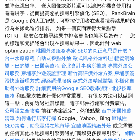
並降低跳出率。 嵌入圖像或影片還可以讓您有機會使用相
關關鍵字，從而提高您的搜尋引擎優化 (SEO)。 RankBrain
是 Google 的人工智慧，可監控使用者在查看搜尋結果時的
行為並據此進行排名。 如果一個頁面獲得大量點擊
(CTR)，那麼它在搜尋結果中排名更高也就不足為奇了。 您
的標題和元描述會出現在搜尋結果中，因此針對 web
optimization
桃園外燴服務專家
SEO的真正意思是什麼？
台中水療療程
自助式餐點外燴
歐式風格外燴料理
輕鬆消除
雙下巴的雙下巴醫美療程
台北會計事務所推薦
專業外燴公
司服務
柬埔寨旅遊簽證辦理
新竹高評價外燴方案
柬埔寨簽
證快速辦理方式
經絡調理服務
歐式外燴精緻體驗
多樣化自
助餐外燴服務
詳細實用的Google SEO教學資料
北投按摩
服務
和點擊次數進行優化非常重要。 有很多方法可以做到
這一點，例如透過社群媒體、電子郵件行銷和付費廣告。
公司設立全攻略
前往“專案設定”，然後點擊
台中牙醫推薦
清單
如何進行居家打掃
Google、Yahoo、Bing
區域性
SEO策略，助您贏得在地市場
宜蘭地區精緻外燴
或您需要
的任何其他本地搜尋引擎旁邊的“新增更多搜尋引擎”。
網路