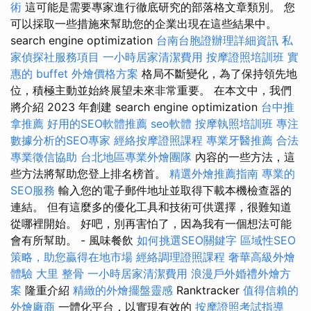
術
這可能是需要專家進行徹底研究的部落格文章類別。 您
可以採取一些措施來幫助您的企業出現在這些結果中。
search engine optimization
台南台胞證辦理詳細資訊
私
家偵探社服務項目
一小時居家清潔費用
按摩證照培訓班
實
惠的 buffet 外燴價格方案
格局不斷變化，為了保持領先地
位，積極主動並始終展望未來非常重要。 在本文中，我們
將介紹 2023 年創建 search engine optimization
台中推
拿推薦
好用的SEO軟體推薦
seo軟體
按摩執照培訓班
專注
數據分析的SEO專家
經絡按摩證照課程
專業牙醫推薦
合法
專業徵信協助
台北地區專業外燴團隊
內容的一些方法，這
些方法將幫助您登上排名榜首。
精選外燴推薦指南
專業的
SEO服務
輸入您的電子郵件地址並取得下載本機檢查器的
連結。 但有這麼多的優化工具和技術可供選擇，很難知道
從哪裡開始。 好吧，別再害怕了，因為我有一個想法可能
會有所幫助。 - 風味餐飲
如何挑選SEO關鍵字
區域性SEO
策略，助您贏得在地市場
經絡調理證照課程
奢華高級外燴
體驗
大里 整骨
一小時居家清潔費用
浪漫戶外婚禮外燴方
案
隆重介紹
精緻的外燴擺盤靈感
Ranktracker
值得信賴的
外燴廠商
一體化平台，以實現有效的
按摩證照考試指導