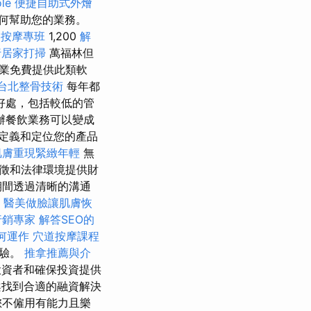
le
便捷自助式外燴
何幫助您的業務。
絡按摩專班
1,200
解
行居家打掃
萬福林但
業免費提供此類軟
台北整骨技術
每年都
好處，包括較低的管
辦餐飲業務可以變成
定義和定位您的產品
肌膚重現緊緻年輕
無
徵和法律環境提供財
期間透過清晰的溝通
。
醫美做臉讓肌膚恢
行銷專家
解答SEO的
何運作
穴道按摩課程
體驗。
推拿推薦與介
資者和確保投資提供
找到合適的融資解決
您不僱用有能力且樂