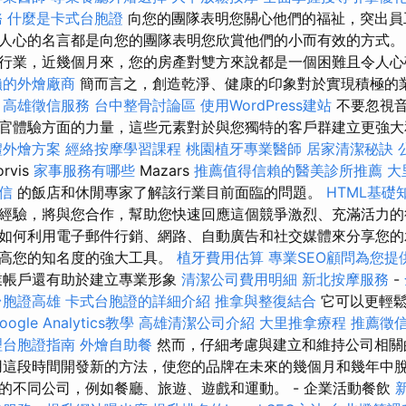
務
什麼是卡式台胞證
向您的團隊表明您關心他們的福祉，突出員
人心的名言都是向您的團隊表明您欣賞他們的小而有效的方式。
行業，近幾個月來，您的房產對雙方來說都是一個困難且令人
賴的外燴廠商
簡而言之，創造乾淨、健康的印象對於實現積極的
高雄徵信服務
台中整骨討論區
使用WordPress建站
不要忽視音
官體驗方面的力量，這些元素對於與您獨特的客戶群建立更強大
禮外燴方案
經絡按摩學習課程
桃園植牙專業醫師
居家清潔秘訣
orvis
家事服務有哪些
Mazars
推薦值得信賴的醫美診所推薦
大
信
的飯店和休閒專家了解該行業目前面臨的問題。
HTML基礎
經驗，將與您合作，幫助您快速回應這個競爭激烈、充滿活力的
如何利用電子郵件行銷、網路、自動廣告和社交媒體來分享您的
提高您的知名度的強大工具。
植牙費用估算
專業SEO顧問為您提
業帳戶還有助於建立專業形象
清潔公司費用明細
新北按摩服務
-
台胞證高雄
卡式台胞證的詳細介紹
推拿與整復結合
它可以更輕鬆
oogle Analytics教學
高雄清潔公司介紹
大里推拿療程
推薦徵
理台胞證指南
外燴自助餐
然而，仔細考慮與建立和維持公司相關
用這段時間開發新的方法，使您的品牌在未來的幾個月和幾年中脫
的不同公司，例如餐廳、旅遊、遊戲和運動。 - 企業活動餐飲