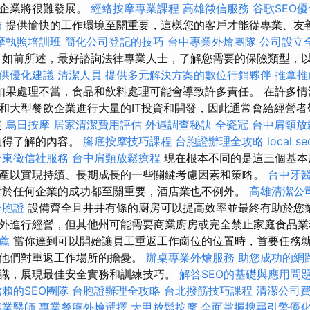
的企業將很難發展。
經絡按摩專業課程
高雄徵信服務
谷歌SEO
薦
提供愉快的工作環境至關重要，這樣您的客戶才能從專業、友
摩執照培訓班
簡化公司登記的技巧
台中專業外燴團隊
公司設立
如前所述，最好諮詢法律專業人士，了解您需要的保險類型，
提供優化建議
清潔人員
提供多元解決方案的數位行銷夥伴
推拿推
如果處理不當，食品和飲料處理可能會導致許多責任。 在許多情
和大型餐飲企業進行大量的IT投資和開發，因此通常會給經營
關
烏日按摩
居家清潔費用評估
外遇調查秘訣
全瓷冠
台中肩頸放
值得了解的內容。
腳底按摩技巧課程
台胞證辦理全攻略
local se
台東徵信社服務
台中肩頸放鬆療程
現在根本不同的是這三個基本
產以實現持續、長期成長的一些關鍵考慮因素和策略。
台中牙
於任何企業的成功都至關重要，酒店業也不例外。
高雄清潔公
台胞證
設備齊全且井井有條的廚房可以提高效率並最終有助於您業
外進行經營，但其他州可能需要商業廚房或完全禁止家庭食品
推薦
當你達到可以開始讓員工重返工作崗位的位置時，首要任務
聽他們對重返工作場所的擔憂。
辦桌專業外燴服務
助您成功的網
識，展現最佳安全實務和訓練技巧。
解答SEO的基礎與應用問
賴的SEO團隊
台胞證辦理全攻略
台北撥筋技巧課程
清潔公司
專業醫師
專業餐廳外燴選擇
大甲放鬆按摩
全面掌握搜尋引擎優