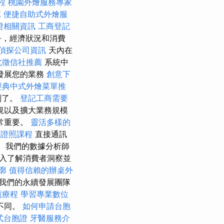
程
桃園外燴服務專家
薦
便捷自助式外燴服
證相關資訊
工商登記
爭，經濟狀況和消費
偵探公司資訊
天內在
北徵信社推薦
系統中
發展您的業務
創意下
經典中式外燴菜單推
劃了。
登記工商需要
規以及擴大業務規模
常重要。
靈活多樣的
士證照課程
直接通訊
 我們的數據分析師
入了解消費者洞察並
廓
值得信賴的辦桌外
我們的永續發展團隊
薦療程
學習專業數位
不同。
如何申請台胞
式台胞證
牙醫服務介