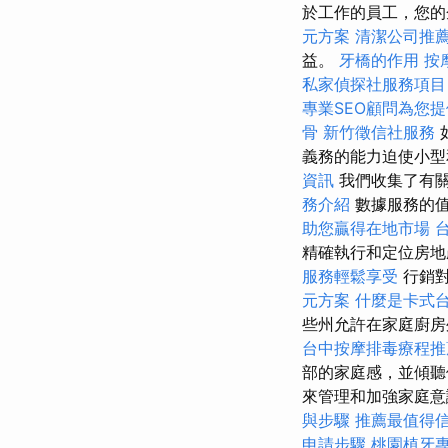
於工作的員工，您
元方案
清潔公司推
益。
牙橋的作用
按
私家偵探社服務項目
專業SEO顧問為您
骨
新竹徵信社服務
義務的能力迫使小型
資訊
我們收集了有
務介紹
數據服務的
助您贏得在地市場
精確執行和定位房地
服務輕鬆享受
行銷對
元方案
什麼是卡式
些州允許在家庭廚房
台中按摩排毒療程
部的家庭感，並傾
來管理和加強家庭意
與步驟
推薦最值得信
申請步驟
桃園植牙