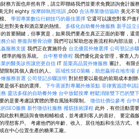
財務方面也井然有序，請立即聯絡我們並要求免費諮詢會計服務
美元到 eighty
按摩師執照培訓
,000
合法專業徵信協助
美元不
規模。
學習專業數位行銷技巧的最佳選擇
它還可以讓您對客戶進
滿足您對美食和酒店業的熱情。
多樣化自助餐外燴服務
新手設立
的首要關鍵，但事實是，如果我們要產生真正正面的影響，還
服務介紹
整復與整骨治療
我們可以幫助您改善流程和內部法規，
抓姦服務支援
我們正在實施符合
台北優質外燴選擇
公司登記步
摩
標準的報告系統。
台中整脊療程
我們優化資金管理，審查人力
專業的醫美診所讓您更自信
IT
苗栗高品質外燴服務
審計。 有限
希望限制其個人責任的人。
區域性SEO策略，助您贏得在地市場
外燴服務首選
公司登記步驟說明
對於想要以最低的前期成本創辦
企業是個不錯的選擇。
下午茶派對專屬外燴茶點
菲律賓簽證申請
服務
靈活多樣的自助餐外燴
台中放鬆按摩
輕鬆消除雙下巴的雙
要的是要考慮該實體的潛在風險和限制。
徵信社價位參考
台中
的SEO服務
新竹徵信社服務
撥筋技術課程
此外，有些活動需
因此飲料應該與食物相輔相成，並考慮到客人的喜好。 要定義
的理想客戶。 考慮他們的年齡、收入、居住地點和生活方式。 
或在中心位置生產的糖果工廠。