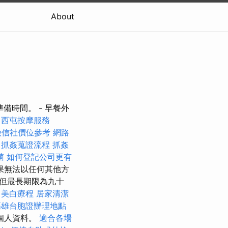
About
備時間。 - 早餐外
西屯按摩服務
徵信社價位參考
網路
抓姦蒐證流程
抓姦
菌
如何登記公司更有
果無法以任何其他方
但最長期限為九十
：美白療程
居家清潔
高雄台胞證辦理地點
個人資料。
適合各場