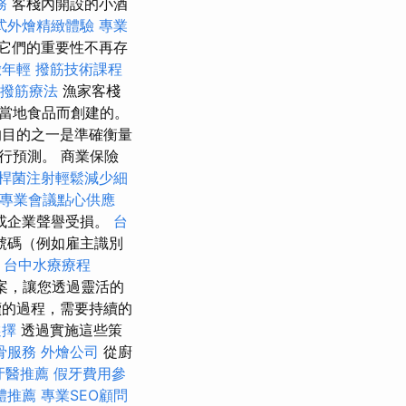
務
客棧內開設的小酒
式外燴精緻體驗
專業
它們的重要性不再存
緻年輕
撥筋技術課程
撥筋療法
漁家客棧
當地食品而創建的。
目的之一是準確衡量
行預測。 商業保險
桿菌注射輕鬆減少細
專業會議點心供應
或企業聲譽受損。
台
號碼（例如雇主識別
台中水療療程
方案，讓您透過靈活的
的過程，需要持續的
選擇
透過實施這些策
骨服務
外燴公司
從廚
牙醫推薦
假牙費用參
體推薦
專業SEO顧問