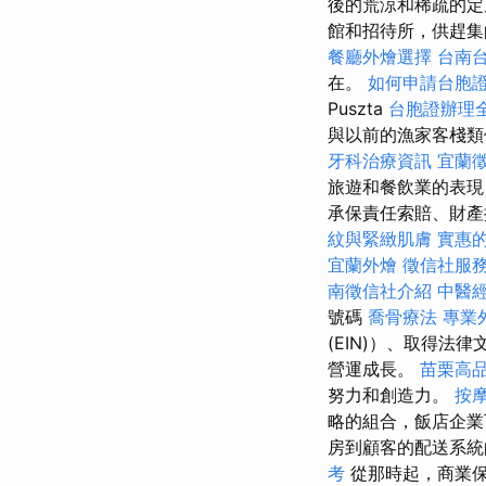
後的荒涼和稀疏的定
館和招待所，供趕集
餐廳外燴選擇
台南
在。
如何申請台胞
Puszta
台胞證辦理
與以前的漁家客棧類
牙科治療資訊
宜蘭
旅遊和餐飲業的表現
承保責任索賠、財
紋與緊緻肌膚
實惠的
宜蘭外燴
徵信社服
南徵信社介紹
中醫
號碼
喬骨療法
專業外
(EIN)）、取得
營運成長。
苗栗高
努力和創造力。
按
略的組合，飯店企業
房到顧客的配送系統
考
從那時起，商業