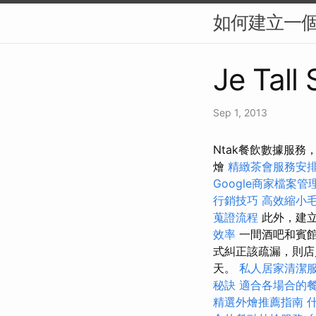
如何建立一個
Je Tall
Sep 1, 2013
Ntak餐飲數據服務
燴
精緻茶會服務安
Google商家檔案管
行銷技巧
高效縮小
蒐證流程
此外，建立
效率
一間酒吧和賓館
式糾正該疏漏，則店
天。
私人居家清潔
秘訣
適合各場合的
精選外燴推薦指南