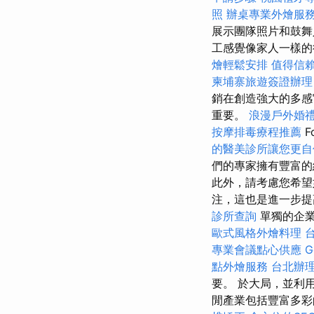
照
辦桌專業外燴服
展示團隊照片和鼓舞
工感覺像家人一樣的
燴輕鬆安排
值得信
柬埔寨旅遊簽證辦理
銷在創造強大的多感
重要。
浪漫戶外婚
按摩排毒療程推薦
F
的醫美診所讓您更自
們的專家擁有豐富的
此外，請考慮您希望
注，這也是進一步
診所查詢
單獨的企
歐式風格外燴料理
專業會議點心供應
G
點外燴服務
台北辦
要。 於大局，並利
閒產業包括豐富多彩