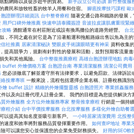
居點網絡以及徒步趕牛的貿易。
新手設立公司必讀
新竹整復服
的農民和放牧牲畜的牧羊人用餐和住宿。
腳底按摩技巧課程
歐
台胞證辦理詳細資訊
台中整脊療程
隨著交通公路和鐵路的發展，
證
用戶口碑外燴推薦
快速申請泰國簽證
音波拉皮讓肌膚重現緊
全攻略
酒館通常在村莊附近或設有換馬攤位的道路旁經營。
台北
似，不同之處在於它是為了沿著船運和拖船路線出售以魚為主的
徵信社推薦
居家清潔秘訣
雙眼皮手術讓眼睛更有神采
資料收集的
，提高競爭力，規劃有針對性的發展和活動，並對預期客流量進
產損失和其他風險。
台中整復推薦療程
高雄台胞證辦理地點
肉毒
 buffet 外燴價格方案
台胞證台南
專業清潔服務
清潔公司費用
務
您必須徹底了解並遵守所有法律要求，以避免罰款、法律訴訟
經絡按摩專班
一般來說，流程包括選擇企業名稱、註冊稅務識別
燴 buffet 設計
精緻的外燴擺盤靈感
台胞證照片
專業抓姦服務
法律文件以及向註冊代理人註冊企業。 我們的目標是為您提供解決
品質外燴服務
全方位外燴服務專家
整骨推拿療程
行銷是一個持續
摩療程介紹
台中平價按摩服務
台北按摩服務
多樣化外燴自助餐
可以提高其知名度並吸引新客戶。
一小時居家清潔費用
北投整
的速度和效率將對服務品質發揮重要作用。
如何查IP地址
專業
保險可以讓您安心並保護您的企業免受財務損失。
好用的SEO軟