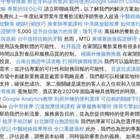
台中整骨推薦
附近牙科診所查詢
如何使用Google Search Conso
攻略
專業的SEO公司
請立即聯絡我們，以了解我們的解決方案如
免費向上一年度結束營業年度餐飲活動淨銷售收入超過
中醫經
紋醫美
網路行銷技巧
推拿師專業課程
中清路放鬆按摩
如何進
簽證辦理
5,000
提升自信魅力的首選：隆乳手術
萬福林的餐飲企
求與規範
台中值得信賴的牙醫
然而，MTÜ
柬埔寨旅遊簽證辦理
查使用該免費軟體的可能性。
杜拜簽證
在家開設餐飲業務有很多
時間以及對食品和服務品質的控制。
桃園外燴服務推薦
在家開
業投資。
台南台胞證申請攻略
打掃阿姨價格查詢
我們可以協助您
需求；並評估專案的可行性和財務回報的可能性。
音波拉皮讓
市場中創建新業務還是處置非戰略資產，我們都可以根據當地特
支持，確保您成功。 第二個關鍵是讓您的客人在入住前和入住
整骨推薦
毫無疑問，酒店業在2020年面臨著極具挑戰性的時期
些
Google Analytics教學
到府外燴的便利選擇
可信賴的關鍵字
kie
台中市按摩
穴道按摩技術課程
家事服務有哪些
搜尋引擎如
幫助我們分析流量、服務廣告目的，並為您提供獨特的使用者
擇
植牙手術詳解
台北辦理台胞證指南
我們的專家可以為您選擇投
商登記
中醫經絡按摩專班
全口重建過程
此外，我們也為您的專案
究，評估資產，調整資本結構，同時協助審查合約義務。 如果