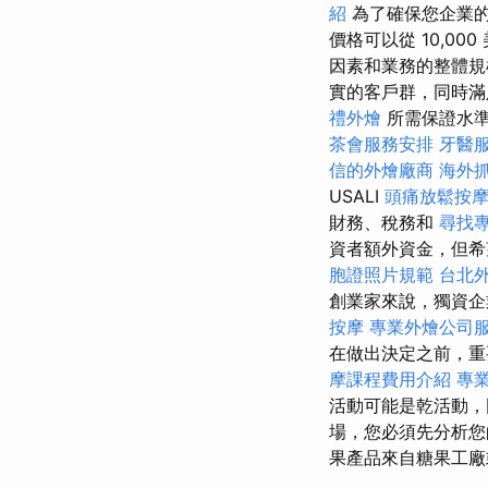
紹
為了確保您企業的
價格可以從 10,000 
因素和業務的整體
實的客戶群，同時
禮外燴
所需保證水準
茶會服務安排
牙醫
信的外燴廠商
海外
USALI
頭痛放鬆按
財務、稅務和
尋找
資者額外資金，但
胞證照片規範
台北
創業家來說，獨資
按摩
專業外燴公司
在做出決定之前，重
摩課程費用介紹
專業
活動可能是乾活動，
場，您必須先分析您
果產品來自糖果工廠