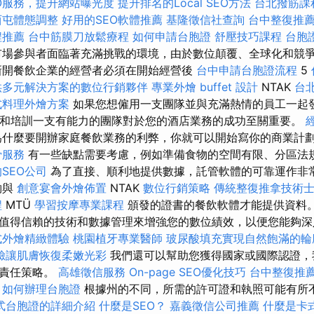
O服務，提升網站曝光度
提升排名的Local SEO方法
台北撥筋課
西屯體態調整
好用的SEO軟體推薦
基隆徵信社查詢
台中整復推
程推薦
台中筋膜刀放鬆療程
如何申請台胞證
舒壓技巧課程
台胞
場參與者面臨著充滿挑戰的環境，由於數位顛覆、全球化和競
新開餐飲企業的經營者必須在開始經營後
台中申請台胞證流程
5
供多元解決方案的數位行銷夥伴
專業外燴 buffet 設計
NTAK
台
式料理外燴方案
如果您想僱用一支團隊並與充滿熱情的員工一起
用和培訓一支有能力的團隊對於您的酒店業務的成功至關重要。
為什麼要開辦家庭餐飲業務的利弊，你就可以開始寫你的商業計
骨服務
有一些缺點需要考慮，例如準備食物的空間有限、分區法
SEO公司
為了直接、順利地提供數據，託管軟體的可靠運作非
夠與
創意宴會外燴佈置
NTAK
數位行銷策略
傳統整復推拿技術
程
MTÜ
學習按摩專業課程
頒發的證書的餐飲軟體才能提供資料。
值得信賴的技術和數據管理來增強您的數位績效，以便您能夠深
式外燴精緻體驗
桃園植牙專業醫師
玻尿酸填充實現自然飽滿的輪
臉讓肌膚恢復柔嫩光彩
我們還可以幫助您獲得國家或國際認證，
會責任策略。
高雄徵信服務
On-page SEO優化技巧
台中整復推
如何辦理台胞證
根據州的不同，所需的許可證和執照可能有所
式台胞證的詳細介紹
什麼是SEO？
嘉義徵信公司推薦
什麼是卡