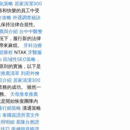
優化策略
居家清潔300
善和快樂的員工中受
全攻略
外遇調查秘訣
以保持法律合規性。
薦與介紹
台中中醫整
況下，履行新的法律
者帶來麻煩。
牙科治療
鬆療程
NTAK
牙醫服
o
區域性SEO策略，
原則的實施，以下是
醫推薦清單
到府外燴
司介紹
居家清潔300
務的成功。 雖然一
業務。
天母推拿推薦
就是開始恢復團隊內
路行銷策略
溝通策略
題
泰國簽證所需文件
費用明細
基隆台胞證
化技巧
復健師資格證