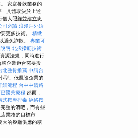
。 家庭餐飲業務的
等，具體取決於上述
行個人照顧並建立忠
公司必讀
浪漫戶外婚
需要更多技術。
精緻
以避免詐欺。
專業可
驟說明
北投撥筋技術
資源法規，同時進行
合夥企業適合需要投
台北整骨推薦
申請台
小型、低風險企業的
詳細流程
台中中清路
下巴醫美療程
然而，
泰式按摩排毒
經絡按
要完整的酒吧，而有些
飯店業務的目標市
較大的餐廳供應的糖