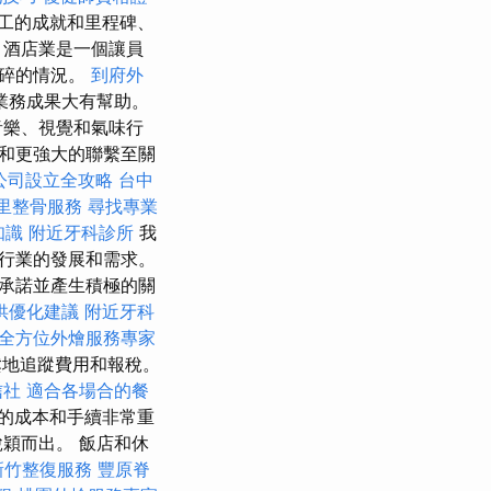
工的成就和里程碑、
 酒店業是一個讓員
心碎的情況。
到府外
業務成果大有幫助。
樂、視覺和氣味行
和更強大的聯繫至關
公司設立全攻略
台中
里整骨服務
尋找專業
知識
附近牙科診所
我
行業的發展和需求。
承諾並產生積極的關
供優化建議
附近牙科
全方位外燴服務專家
地追蹤費用和報稅。
信社
適合各場合的餐
的成本和手續非常重
穎而出。 飯店和休
新竹整復服務
豐原脊