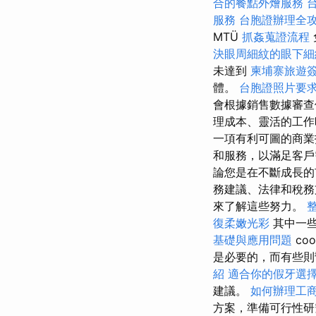
合的餐點外燴服務
服務
台胞證辦理全
MTÜ
抓姦蒐證流程
決眼周細紋的眼下細
未達到
柬埔寨旅遊
體。
台胞證照片要
會根據銷售數據審
理成本、靈活的工作
一項有利可圖的商
和服務，以滿足客戶
論您是在不斷成長的
務建議、法律和稅務
來了解這些努力。
復柔嫩光彩
其中一
基礎與應用問題
coo
是必要的，而有些則
紹
適合你的假牙選
建議。
如何辦理工
方案，準備可行性研