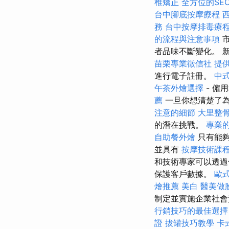
椎矯正
全方位的SE
台中腳底按摩療程
務
台中按摩排毒療
的流程與注意事項
市
者品味不斷變化。 
苗栗專業徵信社
提
進行電子註冊。
中
午茶外燴選擇
- 僱
薦
一旦你想清楚了
注意的細節
大里整
的潛在挑戰。
專業的
自助餐外燴
只有能
並具有
按摩技術課
和技術專家可以透過
保護客戶數據。
歐
燴推薦
美白
醫美做
制定並實施企業社
行銷技巧的最佳選擇
證
拔罐技巧教學
卡