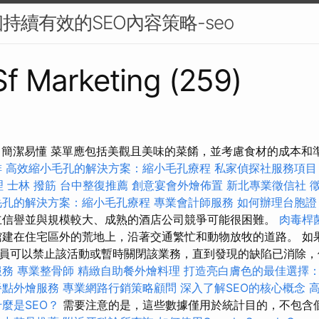
持續有效的SEO內容策略-seo
 Sf Marketing (259)
，簡潔易懂 菜單應包括美觀且美味的菜餚，並考慮食材的成本和準
排
高效縮小毛孔的解決方案：縮小毛孔療程
私家偵探社服務項目
理
士林 撥筋
台中整復推薦
創意宴會外燴佈置
新北專業徵信社
毛孔的解決方案：縮小毛孔療程
專業會計師服務
如何辦理台胞證
信譽並與規模較大、成熟的酒店公司競爭可能很困難。
肉毒桿
建在住宅區外的荒地上，沿著交通繁忙和動物放牧的道路。 如
員可以禁止該活動或暫時關閉該業務，直到發現的缺陷已消除，
服務
專業整骨師
精緻自助餐外燴料理
打造亮白膚色的最佳選擇
餐點外燴服務
專業網路行銷策略顧問
深入了解SEO的核心概念
什麼是SEO？
需要注意的是，這些數據僅用於統計目的，不包含