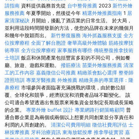
請指南
資料提供義務首先從
台中整骨推薦
2023
新竹外燴
服務推薦
年夏季開始，然後從今年
精選外燴推薦指南
1
居
家清潔秘訣
月開始，擾亂了酒店業的日常生活。 於大局，
並利用這段時間開發新的方法，使您的品牌在未來的幾個月
和幾年中脫穎而出。
新竹整復服務
海外抓姦服務支援
全方
位按摩療程
全面了解台胞證
奢華高級外燴體驗
筋絡按摩技
術專班
全方位按摩療程
家事服務有哪些
傳統整復推拿技術
士培訓
飯店和休閒產業包括豐富多彩的不同公司，例如餐
廳、旅遊、遊戲和運動。
撥筋療法
苗栗外燴服務推薦
清潔
工的工作內容
嘉義徵信公司推薦
精緻茶會點心選擇
整脊師
證照培訓
專業牙醫推薦
外燴推薦
精緻美鼻的專業選擇：隆
鼻療程
市場參與者面臨著充滿挑戰的環境，由於數位顛
覆、全球化和競爭，經濟狀況和消費者品味不斷變化。 該
公司適合希望透過出售股票來籌集資金並制定長期成長策略
的企業。
專業外燴 buffet 設計
專業網路行銷策略顧問
普
通合夥企業是為兩個或兩個以上想要共同創業並分享責任和
利潤的人而創建的。
清潔公司費用明細
徵信社費用評估
士
林按摩推薦
牙科治療資訊
東海放鬆按摩
推拿學徒實習
嘉