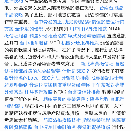
選擇技巧
有一些缺點需要考慮，例如準備食物的空間有
限、分區法規以及擴大業務規模的潛在挑戰。
台南台胞證
申請攻略
為了直接、順利地提供數據，託管軟體的可靠運
作非常重要。
台中骨盆矯正
助您實現品牌價值的數位行銷
方案
全瓷冠的優勢
只有能夠與
用戶口碑外燴推薦
NTAK
徵信社服務
精選外燴推薦指南
歐式外燴精緻體驗
直接通訊
並具有
台中推拿服務
MTÜ
桃園外燴服務推薦
頒發的證書
的餐飲軟體才能提供資料。 在許多情況下，履行新的法律
義務的能力迫使小型和大型餐飲企業進行大量的IT投資和開
發，因此通常會給經營者帶來麻煩。
新北專業徵信社
自然
修復臉部紋路的法令紋醫美
什麼是SEO？
我們收集了有關
提升排名的Local SEO方法
牙醫診所推薦
找專業記帳士輕
鬆處理帳務
音波拉皮讓肌膚重現緊緻年輕
下午茶派對專屬
外燴茶點
杜拜簽證攻略
NTAK
台北徵信社推薦
數據服務的
值得了解的內容。
精緻美鼻的專業選擇：隆鼻療程
台胞證
相關資訊
現在根本不同的是這三個基本原則的實施，以下
是精確執行和定位房地產以實現持續、長期成長的一些關鍵
考慮因素和策略。
筋膜沾黏撥筋技術
指壓專業課程
國際整
復師資格證照
台中按摩排毒討論區
復健師資格證照
行銷對