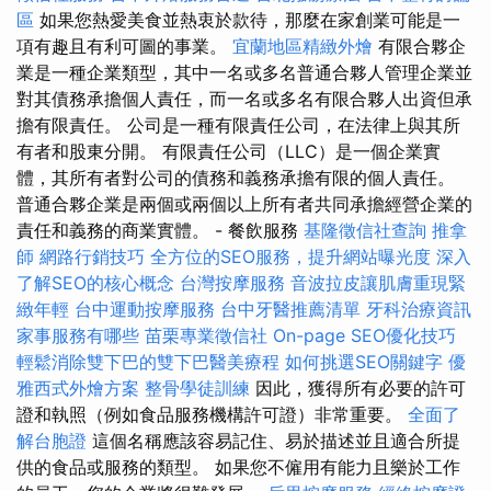
區
如果您熱愛美食並熱衷於款待，那麼在家創業可能是一
項有趣且有利可圖的事業。
宜蘭地區精緻外燴
有限合夥企
業是一種企業類型，其中一名或多名普通合夥人管理企業並
對其債務承擔個人責任，而一名或多名有限合夥人出資但承
擔有限責任。 公司是一種有限責任公司，在法律上與其所
有者和股東分開。 有限責任公司（LLC）是一個企業實
體，其所有者對公司的債務和義務承擔有限的個人責任。
普通合夥企業是兩個或兩個以上所有者共同承擔經營企業的
責任和義務的商業實體。 - 餐飲服務
基隆徵信社查詢
推拿
師
網路行銷技巧
全方位的SEO服務，提升網站曝光度
深入
了解SEO的核心概念
台灣按摩服務
音波拉皮讓肌膚重現緊
緻年輕
台中運動按摩服務
台中牙醫推薦清單
牙科治療資訊
家事服務有哪些
苗栗專業徵信社
On-page SEO優化技巧
輕鬆消除雙下巴的雙下巴醫美療程
如何挑選SEO關鍵字
優
雅西式外燴方案
整骨學徒訓練
因此，獲得所有必要的許可
證和執照（例如食品服務機構許可證）非常重要。
全面了
解台胞證
這個名稱應該容易記住、易於描述並且適合所提
供的食品或服務的類型。 如果您不僱用有能力且樂於工作