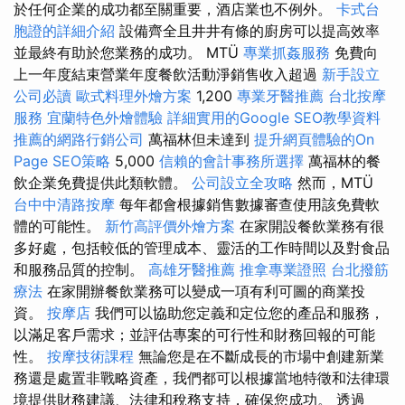
於任何企業的成功都至關重要，酒店業也不例外。
卡式台
胞證的詳細介紹
設備齊全且井井有條的廚房可以提高效率
並最終有助於您業務的成功。 MTÜ
專業抓姦服務
免費向
上一年度結束營業年度餐飲活動淨銷售收入超過
新手設立
公司必讀
歐式料理外燴方案
1,200
專業牙醫推薦
台北按摩
服務
宜蘭特色外燴體驗
詳細實用的Google SEO教學資料
推薦的網路行銷公司
萬福林但未達到
提升網頁體驗的On
Page SEO策略
5,000
信賴的會計事務所選擇
萬福林的餐
飲企業免費提供此類軟體。
公司設立全攻略
然而，MTÜ
台中中清路按摩
每年都會根據銷售數據審查使用該免費軟
體的可能性。
新竹高評價外燴方案
在家開設餐飲業務有很
多好處，包括較低的管理成本、靈活的工作時間以及對食品
和服務品質的控制。
高雄牙醫推薦
推拿專業證照
台北撥筋
療法
在家開辦餐飲業務可以變成一項有利可圖的商業投
資。
按摩店
我們可以協助您定義和定位您的產品和服務，
以滿足客戶需求；並評估專案的可行性和財務回報的可能
性。
按摩技術課程
無論您是在不斷成長的市場中創建新業
務還是處置非戰略資產，我們都可以根據當地特徵和法律環
境提供財務建議、法律和稅務支持，確保您成功。 透過