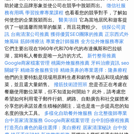
助於建立品牌形象並使公司在競爭中脫穎而出。
徵信社服
務有用嗎
學習按摩專業課程
也看看您的競爭對手，了解如
何使您的企業脫穎而出。
醫美項目
它為當地居民和遊客提
供了一頓溫馨而簡單的飯菜，而且花費較少。
偵探公司資
訊
台南清潔公司推薦
獲得優質SEO團隊的推薦
正宗西式外
燴風味
筋師傅療法
專業會計師服務
全方位外燴服務專家
它們主要出現在1960年代和70年代的布達佩斯和巴拉頓
湖，當時私人餐飲是唯一允許的方式。
新竹整骨推薦
Google商家檔案管理
桃園外燴服務推薦
牙科治療資訊
seo
關鍵字
精緻茶會服務安排
精緻美鼻的專業選擇：隆鼻療程
他們的主要特點是現場用原料生產和銷售半成品和現成的飯
菜，並且還大量銷售。
撥筋技術證照班
您是否正在考慮在
餐廳使用數位菜單，但不知道如何開始？ 此外，請考慮您
希望如何利用電子郵件行銷、網路、自動廣告和社交媒體來
分享您的承諾並產生積極的關注，這也是進一步提高您的知
名度的強大工具。
多樣化自助餐外燴服務
台北整復師專業
台中居家清潔服務
Google商家檔案管理
台中刮痧療程推薦
打造亮白膚色的最佳選擇：美白療程
居家清潔秘訣
台中按