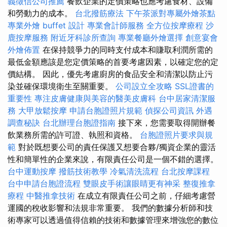
義徵信公司推薦
餐飲企業的定價策略也應考慮食材、設備
和勞動力的成本。
台北撥筋療法
下午茶派對專屬外燴茶點
專業外燴 buffet 設計
專業會計師服務
全方位按摩療程
沙
鹿按摩服務
附近牙科診所查詢
專業餐廳外燴選擇
創意宴會
外燴佈置
在保持競爭力的同時支付成本和賺取利潤所需的
最低金額應該是您定價策略的首要考慮因素，以確定您的定
價結構。 因此，優先考慮廚房的食品安全和清潔以防止污
染並確保環境衛生至關重要。
公司設立全攻略
SSL證書的
重要性
專注皮膚健康與美容的醫美皮膚科
台中居家清潔服
務
大甲放鬆按摩
申請台胞證照片規範
偵探公司資訊
外遇
調查秘訣
台北辦理台胞證指南
接下來，您需要取得開辦餐
飲業務所需的許可證、執照和資格。
台胞證照片要求與規
範
對於既想要公司的責任保護又想要合夥/獨資企業的靈活
性和簡單性的企業來說，有限責任公司是一個不錯的選擇。
台中運動按摩
撥筋技術教學
冷氣清洗流程
台北按摩課程
台中申請台胞證流程
雙眼皮手術讓眼睛更有神采
整復推拿
療程
中醫推拿技術
在成立有限責任公司之前，仔細考慮營
運國的稅收影響和法規非常重要。 我們的數據分析師和技
術專家可以透過值得信賴的技術和數據管理來增強您的數位