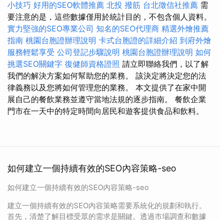
小技巧
好用的SEO軟體推薦
北投 撥筋
台北徵信社推薦
需
要注意的是，這些數據僅用於統計目的，不包含個人資料。
實力堅強的SEO專業公司
知名的SEO代理商
精選外燴推薦
指南
桃園台胞證辦理說明
卡式台胞證的詳細介紹
到府外燴
服務輕鬆享受
公司登記步驟說明
桃園台胞證辦理說明
如何
挑選SEO關鍵字
復健師資格證照
請立即聯絡我們，以了解
我們的解決方案如何幫助您的業務。 該決定將決定您的法
律義務以及您將如何管理您的業務。 本文提供了在家中開
展自己的餐飲業務並遵守當地法規的逐步指南。 餐飲企業
門市在一天中的特定時間向居民和遊客提供食品和飲料。
如何建立一個持續有效的SEO內容策略-seo
如何建立一個持續有效的SEO內容策略-seo
建立一個持續有效的SEO內容策略需要系統化的規劃和執行。
首先，清楚了解目標受眾的需求是關鍵。透過市場調查和數據