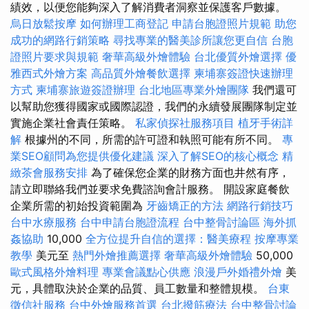
績效，以便您能夠深入了解消費者洞察並保護客戶數據。
烏日放鬆按摩
如何辦理工商登記
申請台胞證照片規範
助您
成功的網路行銷策略
尋找專業的醫美診所讓您更自信
台胞
證照片要求與規範
奢華高級外燴體驗
台北優質外燴選擇
優
雅西式外燴方案
高品質外燴餐飲選擇
柬埔寨簽證快速辦理
方式
柬埔寨旅遊簽證辦理
台北地區專業外燴團隊
我們還可
以幫助您獲得國家或國際認證，我們的永續發展團隊制定並
實施企業社會責任策略。
私家偵探社服務項目
植牙手術詳
解
根據州的不同，所需的許可證和執照可能有所不同。
專
業SEO顧問為您提供優化建議
深入了解SEO的核心概念
精
緻茶會服務安排
為了確保您企業的財務方面也井然有序，
請立即聯絡我們並要求免費諮詢會計服務。 開設家庭餐飲
企業所需的初始投資範圍為
牙齒矯正的方法
網路行銷技巧
台中水療服務
台中申請台胞證流程
台中整骨討論區
海外抓
姦協助
10,000
全方位提升自信的選擇：醫美療程
按摩專業
教學
美元至
熱門外燴推薦選擇
奢華高級外燴體驗
50,000
歐式風格外燴料理
專業會議點心供應
浪漫戶外婚禮外燴
美
元，具體取決於企業的品質、員工數量和整體規模。
台東
徵信社服務
台中外燴服務首選
台北撥筋療法
台中整骨討論