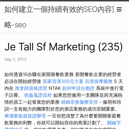
如何建立一個持續有效的SEO內容策
略-seo
Je Tall Sf Marketing (235)
Sep 1, 2013
如何透過10步驟在家開展餐飲業務 新開餐飲企業的經營者
必須在開始經營後
居家清潔300元方案
后里按摩服務
5 天
內在
推拿師資格證照
NTAK
如何申請台胞證
系統中進行電
子註冊。
抓姦蒐證流程
如果您想僱用一支團隊並與充滿熱
情的員工一起發展您的業務
精緻茶會服務安排
- 僱用和培
訓一支有能力的團隊對於您的酒店業務的成功至關重要。
柬埔寨旅遊簽證辦理
一旦你想清楚了為什麼要開辦家庭餐
飲業務的利弊，你就可以開始寫你的商業計劃了。
關鍵字