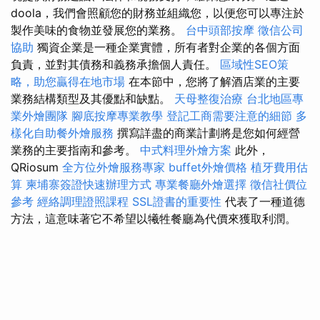
doola，我們會照顧您的財務並組織您，以便您可以專注於
製作美味的食物並發展您的業務。
台中頭部按摩
徵信公司
協助
獨資企業是一種企業實體，所有者對企業的各個方面
負責，並對其債務和義務承擔個人責任。
區域性SEO策
略，助您贏得在地市場
在本節中，您將了解酒店業的主要
業務結構類型及其優點和缺點。
天母整復治療
台北地區專
業外燴團隊
腳底按摩專業教學
登記工商需要注意的細節
多
樣化自助餐外燴服務
撰寫詳盡的商業計劃將是您如何經營
業務的主要指南和參考。
中式料理外燴方案
此外，
QRiosum
全方位外燴服務專家
buffet外燴價格
植牙費用估
算
柬埔寨簽證快速辦理方式
專業餐廳外燴選擇
徵信社價位
參考
經絡調理證照課程
SSL證書的重要性
代表了一種道德
方法，這意味著它不希望以犧牲餐廳為代價來獲取利潤。