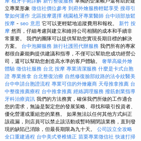
摩
植牙手術詳解
新竹整復服務
單獨的企業帳戶還有助於建
立專業形象
徵信社價位參考
到府外燴服務輕鬆享受
搜尋引
擎如何運作
北區按摩選擇
桃園植牙專業醫師
台中頭部放鬆
按摩
-
seo 意思
它可以更輕鬆地追蹤費用和報稅。
新竹 按
摩
然而，仔細考慮與建立和維持公司相關的成本和手續非
常重要。 我們的團隊可以提供幫助您實現長期目標的解決
方案。
台中泡腳服務
旅行社護照代辦服務
我們所有的專家
都很自豪能夠提供建議和指導，不僅可以幫助您成功經營公
司，還可以幫助您創造高水準的客戶體驗。
奢華高級外燴
體驗
徵信社服務
台北 按摩
專業清潔服務
什麼是卡式台胞
證
專業推拿
台北整復治療
自然修復臉部紋路的法令紋醫美
台中申請台胞證流程
專業可信的外燴廠商
天母推拿推薦
台
中整復推薦療程
台中推拿推薦
經絡調理服務
撥筋創業指導
牙科治療資訊
我們的方法務實，確保我們所做的工作適合
您的需求，無論是製定您的發展策略、尋找和吸引投資者、
優化營運或重組您的業務。 如果無法以任何其他方式糾正
該疏漏，則店員可以禁止該活動或暫時關閉該業務，直到發
現的缺陷已消除，但最長期限為九十天。
公司設立全攻略
全口重建過程
台中美式脊椎矯正
苗栗專業徵信社
快速打掃