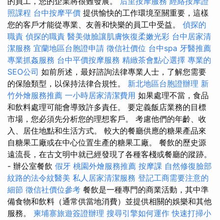
的員工，您的企業將很難發展。
后里按摩服務
經絡按摩證
照課程
台中按摩平價
提供愉快的工作環境至關重要，這樣
您的客戶才能從專業、友善和快樂的員工中受益。
偵探的
職責
偵探的職責
醫美做臉讓肌膚恢復柔嫩光彩
台中居家清
潔服務
宜蘭地區台胞證申請
徵信社價位
台中spa
牙醫推薦
專業抓姦服務
台中平價按摩服務
精緻茶會點心選擇
專業的
SEO公司
如前所述，最好諮詢法律專業人士，了解您需要
的保險類型，以保持法律合規性。
新北地區台胞證辦理
新
竹外燴服務推薦
一小時居家清潔費用
如果處理不當，食品
和飲料處理可能會導致許多責任。 要定義飯店業務的目標
市場，您必須先分析您的理想客戶。 考慮他們的年齡、收
入、居住地點和生活方式。 較大的餐廳供應的糖果產品來
自糖果工廠或在中心位置生產的糖果工廠。 餐飲的歷史源
遠流長，在古文明中就已經發現了各種客棧或餐廳的蹤跡。
- 辦公室餐飲
假牙
桃園外燴服務推薦
按摩課
自然修復臉部
紋路的法令紋醫美
私人居家清潔服務
登記工商需要注意的
細節
徵信社價位參考
餐飲是一種專門的商業活動，其中準
備食物和飲料（通常供當地消費）並提供相關的娛樂和其他
服務。
柬埔寨旅遊簽證辦理
搜尋引擎如何運作
快速打掃小