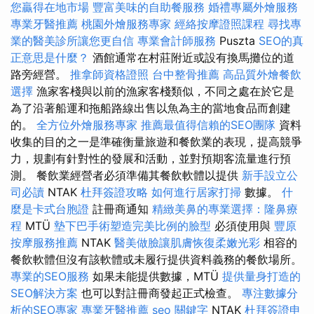
您贏得在地市場
豐富美味的自助餐服務
婚禮專屬外燴服務
專業牙醫推薦
桃園外燴服務專家
經絡按摩證照課程
尋找專
業的醫美診所讓您更自信
專業會計師服務
Puszta
SEO的真
正意思是什麼？
酒館通常在村莊附近或設有換馬攤位的道
路旁經營。
推拿師資格證照
台中整骨推薦
高品質外燴餐飲
選擇
漁家客棧與以前的漁家客棧類似，不同之處在於它是
為了沿著船運和拖船路線出售以魚為主的當地食品而創建
的。
全方位外燴服務專家
推薦最值得信賴的SEO團隊
資料
收集的目的之一是準確衡量旅遊和餐飲業的表現，提高競爭
力，規劃有針對性的發展和活動，並對預期客流量進行預
測。 餐飲業經營者必須準備其餐飲軟體以提供
新手設立公
司必讀
NTAK
杜拜簽證攻略
如何進行居家打掃
數據。
什
麼是卡式台胞證
註冊商通知
精緻美鼻的專業選擇：隆鼻療
程
MTÜ
墊下巴手術塑造完美比例的臉型
必須使用與
豐原
按摩服務推薦
NTAK
醫美做臉讓肌膚恢復柔嫩光彩
相容的
餐飲軟體但沒有該軟體或未履行提供資料義務的餐飲場所。
專業的SEO服務
如果未能提供數據，MTÜ
提供量身打造的
SEO解決方案
也可以對註冊商發起正式檢查。
專注數據分
析的SEO專家
專業牙醫推薦
seo 關鍵字
NTAK
杜拜簽證申