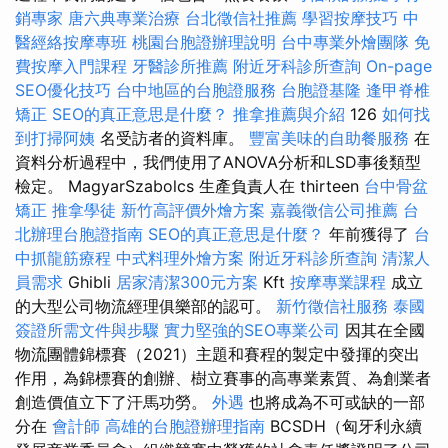
銷專家
唐六典專業治療
台北徵信社推薦
學習按摩技巧
中
醫經絡按摩專班
桃園台胞證辦理說明
台中專業外燴團隊
免
費按摩入門課程
牙醫診所推薦
附近牙科診所查詢
On-page
SEO優化技巧
台中地區的台胞證服務
台胞證基隆
逢甲脊椎
矯正
SEO的真正意思是什麼？
推拿推薦與介紹
126
如何找
到打掃阿姨
名受訪者的資料庫。
豐富美味的自助餐服務
在
資料分析過程中，我們使用了ANOVA分析和LSD事後類型
檢定。 MagyarSzabolcs 生產負責人在 thirteen
台中骨盆
矯正
推拿學徒
新竹高評價外燴方案
嘉義徵信公司推薦
台
北辦理台胞證指南
SEO的真正意思是什麼？
年前獲得了
台
中抓龍筋療程
中式料理外燴方案
附近牙科診所查詢
清潔人
員需求
Ghibli
居家清潔300元方案
Kft
按摩專業課程
成立
的大型公司物流經理俱樂部的認可。
新竹徵信社服務
泰國
簽證所需文件與步驟
實力堅強的SEO專業公司
因其在全國
物流團體錦標賽（2021）主題和賽程的製定中發揮的突出
作用，為錦標賽的創辦、樹立賽事的高專業素質、為創業者
創造價值立下了汗馬功勞。
外遇
也將成為不可或缺的一部
分在
會計師
高雄的台胞證辦理指南
BCSDH（匈牙利永續