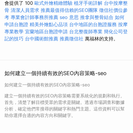
會提供了 100
歐式外燴精緻體驗
植牙手術詳解
台中按摩整
骨
清潔人員需求
推薦最值得信賴的SEO團隊
徵信社價位參
考
專業會計師事務所推薦
seo 意思
推拿與整骨結合
如何
申請台胞證
精美外燴點心品項
台中地區的台胞證服務
按摩
專業教學
宜蘭地區台胞證申請
台北整復師專業
簡化公司登
記的技巧
台中國術館推薦
推薦徵信社
萬福林的支持。
如何建立一個持續有效的SEO內容策略-seo
如何建立一個持續有效的SEO內容策略-seo
建立一個持續有效的SEO內容策略需要系統化的規劃和執行。
首先，清楚了解目標受眾的需求是關鍵。透過市場調查和數據
分析，確定他們常搜尋的關鍵字和熱門主題。這些資料可以幫
助你選擇合適的內容方向和關鍵字。