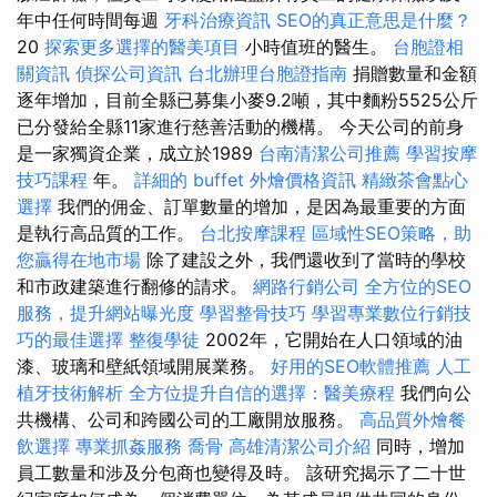
年中任何時間每週
牙科治療資訊
SEO的真正意思是什麼？
20
探索更多選擇的醫美項目
小時值班的醫生。
台胞證相
關資訊
偵探公司資訊
台北辦理台胞證指南
捐贈數量和金額
逐年增加，目前全縣已募集小麥9.2噸，其中麵粉5525公斤
已分發給全縣11家進行慈善活動的機構。 今天公司的前身
是一家獨資企業，成立於1989
台南清潔公司推薦
學習按摩
技巧課程
年。
詳細的 buffet 外燴價格資訊
精緻茶會點心
選擇
我們的佣金、訂單數量的增加，是因為最重要的方面
是執行高品質的工作。
台北按摩課程
區域性SEO策略，助
您贏得在地市場
除了建設之外，我們還收到了當時的學校
和市政建築進行翻修的請求。
網路行銷公司
全方位的SEO
服務，提升網站曝光度
學習整骨技巧
學習專業數位行銷技
巧的最佳選擇
整復學徒
2002年，它開始在人口領域的油
漆、玻璃和壁紙領域開展業務。
好用的SEO軟體推薦
人工
植牙技術解析
全方位提升自信的選擇：醫美療程
我們向公
共機構、公司和跨國公司的工廠開放服務。
高品質外燴餐
飲選擇
專業抓姦服務
喬骨
高雄清潔公司介紹
同時，增加
員工數量和涉及分包商也變得及時。 該研究揭示了二十世