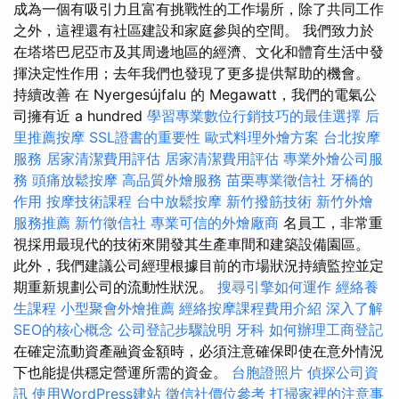
成為一個有吸引力且富有挑戰性的工作場所，除了共同工作
之外，這裡還有社區建設和家庭參與的空間。 我們致力於
在塔塔巴尼亞市及其周邊地區的經濟、文化和體育生活中發
揮決定性作用；去年我們也發現了更多提供幫助的機會。
持續改善 在 Nyergesújfalu 的 Megawatt，我們的電氣公
司擁有近 a hundred
學習專業數位行銷技巧的最佳選擇
后
里推薦按摩
SSL證書的重要性
歐式料理外燴方案
台北按摩
服務
居家清潔費用評估
居家清潔費用評估
專業外燴公司服
務
頭痛放鬆按摩
高品質外燴服務
苗栗專業徵信社
牙橋的
作用
按摩技術課程
台中放鬆按摩
新竹撥筋技術
新竹外燴
服務推薦
新竹徵信社
專業可信的外燴廠商
名員工，非常重
視採用最現代的技術來開發其生產車間和建築設備園區。
此外，我們建議公司經理根據目前的市場狀況持續監控並定
期重新規劃公司的流動性狀況。
搜尋引擎如何運作
經絡養
生課程
小型聚會外燴推薦
經絡按摩課程費用介紹
深入了解
SEO的核心概念
公司登記步驟說明
牙科
如何辦理工商登記
在確定流動資產融資金額時，必須注意確保即使在意外情況
下也能提供穩定營運所需的資金。
台胞證照片
偵探公司資
訊
使用WordPress建站
徵信社價位參考
打掃家裡的注意事