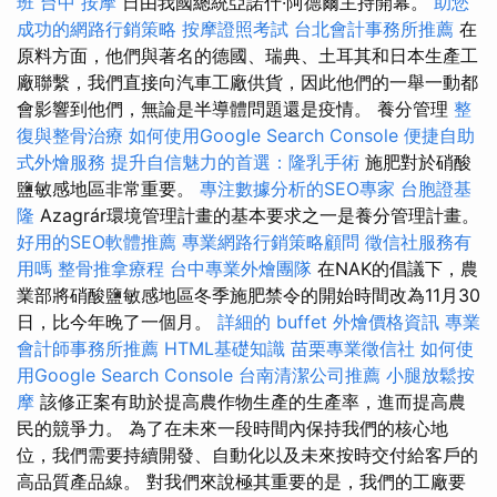
班
台中 按摩
日由我國總統亞諾什·阿德爾主持開幕。
助您
成功的網路行銷策略
按摩證照考試
台北會計事務所推薦
在
原料方面，他們與著名的德國、瑞典、土耳其和日本生產工
廠聯繫，我們直接向汽車工廠供貨，因此他們的一舉一動都
會影響到他們，無論是半導體問題還是疫情。 養分管理
整
復與整骨治療
如何使用Google Search Console
便捷自助
式外燴服務
提升自信魅力的首選：隆乳手術
施肥對於硝酸
鹽敏感地區非常重要。
專注數據分析的SEO專家
台胞證基
隆
Azagrár環境管理計畫的基本要求之一是養分管理計畫。
好用的SEO軟體推薦
專業網路行銷策略顧問
徵信社服務有
用嗎
整骨推拿療程
台中專業外燴團隊
在NAK的倡議下，農
業部將硝酸鹽敏感地區冬季施肥禁令的開始時間改為11月30
日，比今年晚了一個月。
詳細的 buffet 外燴價格資訊
專業
會計師事務所推薦
HTML基礎知識
苗栗專業徵信社
如何使
用Google Search Console
台南清潔公司推薦
小腿放鬆按
摩
該修正案有助於提高農作物生產的生產率，進而提高農
民的競爭力。 為了在未來一段時間內保持我們的核心地
位，我們需要持續開發、自動化以及未來按時交付給客戶的
高品質產品線。 對我們來說極其重要的是，我們的工廠要