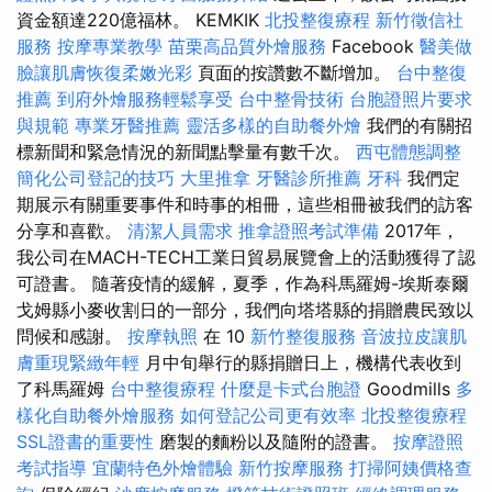
資金額達220億福林。 KEMKIK
北投整復療程
新竹徵信社
服務
按摩專業教學
苗栗高品質外燴服務
Facebook
醫美做
臉讓肌膚恢復柔嫩光彩
頁面的按讚數不斷增加。
台中整復
推薦
到府外燴服務輕鬆享受
台中整骨技術
台胞證照片要求
與規範
專業牙醫推薦
靈活多樣的自助餐外燴
我們的有關招
標新聞和緊急情況的新聞點擊量有數千次。
西屯體態調整
簡化公司登記的技巧
大里推拿
牙醫診所推薦
牙科
我們定
期展示有關重要事件和時事的相冊，這些相冊被我們的訪客
分享和喜歡。
清潔人員需求
推拿證照考試準備
2017年，
我公司在MACH-TECH工業日貿易展覽會上的活動獲得了認
可證書。 隨著疫情的緩解，夏季，作為科馬羅姆-埃斯泰爾
戈姆縣小麥收割日的一部分，我們向塔塔縣的捐贈農民致以
問候和感謝。
按摩執照
在 10
新竹整復服務
音波拉皮讓肌
膚重現緊緻年輕
月中旬舉行的縣捐贈日上，機構代表收到
了科馬羅姆
台中整復療程
什麼是卡式台胞證
Goodmills
多
樣化自助餐外燴服務
如何登記公司更有效率
北投整復療程
SSL證書的重要性
磨製的麵粉以及隨附的證書。
按摩證照
考試指導
宜蘭特色外燴體驗
新竹按摩服務
打掃阿姨價格查