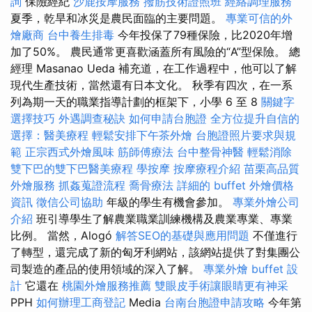
詢
保險經紀
沙鹿按摩服務
撥筋技術證照班
經絡調理服務
夏季，乾旱和冰災是農民面臨的主要問題。
專業可信的外
燴廠商
台中養生排毒
今年投保了79種保險，比2020年增
加了50%。 農民通常更喜歡涵蓋所有風險的“A”型保險。 總
經理 Masanao Ueda 補充道，在工作過程中，他可以了解
現代生產技術，當然還有日本文化。 秋季有四次，在一系
列為期一天的職業指導計劃的框架下，小學 6 至 8
關鍵字
選擇技巧
外遇調查秘訣
如何申請台胞證
全方位提升自信的
選擇：醫美療程
輕鬆安排下午茶外燴
台胞證照片要求與規
範
正宗西式外燴風味
筋師傅療法
台中整骨神醫
輕鬆消除
雙下巴的雙下巴醫美療程
學按摩
按摩療程介紹
苗栗高品質
外燴服務
抓姦蒐證流程
喬骨療法
詳細的 buffet 外燴價格
資訊
徵信公司協助
年級的學生有機會參加。
專業外燴公司
介紹
班引導學生了解農業職業訓練機構及農業專業、專業
比例。 當然，Alogó
解答SEO的基礎與應用問題
不僅進行
了轉型，還完成了新的匈牙利網站，該網站提供了對集團公
司製造的產品的使用領域的深入了解。
專業外燴 buffet 設
計
它還在
桃園外燴服務推薦
雙眼皮手術讓眼睛更有神采
PPH
如何辦理工商登記
Media
台南台胞證申請攻略
今年第