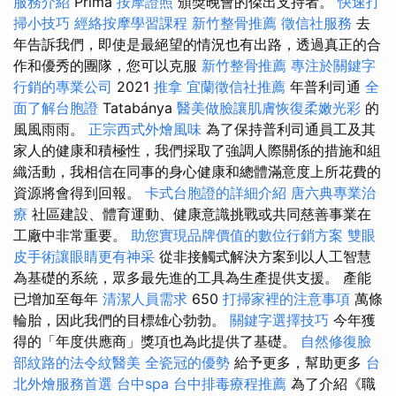
服務介紹
Príma
按摩證照
頒獎晚會的傑出支持者。
快速打
掃小技巧
經絡按摩學習課程
新竹整骨推薦
徵信社服務
去
年告訴我們，即使是最絕望的情況也有出路，透過真正的合
作和優秀的團隊，您可以克服
新竹整骨推薦
專注於關鍵字
行銷的專業公司
2021
推拿
宜蘭徵信社推薦
年普利司通
全
面了解台胞證
Tatabánya
醫美做臉讓肌膚恢復柔嫩光彩
的
風風雨雨。
正宗西式外燴風味
為了保持普利司通員工及其
家人的健康和積極性，我們採取了強調人際關係的措施和組
織活動，我相信在同事的身心健康和總體滿意度上所花費的
資源將會得到回報。
卡式台胞證的詳細介紹
唐六典專業治
療
社區建設、體育運動、健康意識挑戰或共同慈善事業在
工廠中非常重要。
助您實現品牌價值的數位行銷方案
雙眼
皮手術讓眼睛更有神采
從非接觸式解決方案到以人工智慧
為基礎的系統，眾多最先進的工具為生產提供支援。 產能
已增加至每年
清潔人員需求
650
打掃家裡的注意事項
萬條
輪胎，因此我們的目標雄心勃勃。
關鍵字選擇技巧
今年獲
得的「年度供應商」獎項也為此提供了基礎。
自然修復臉
部紋路的法令紋醫美
全瓷冠的優勢
給予更多，幫助更多
台
北外燴服務首選
台中spa
台中排毒療程推薦
為了介紹《職