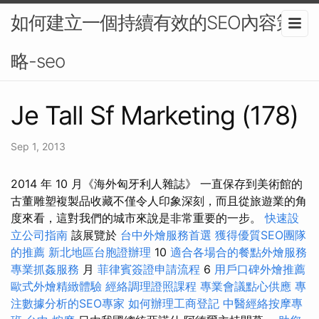
如何建立一個持續有效的SEO內容策
略-seo
Je Tall Sf Marketing (178)
Sep 1, 2013
2014 年 10 月《海外匈牙利人雜誌》 一直保存到美術館的
古董雕塑複製品收藏不僅令人印象深刻，而且從旅遊業的角
度來看，這對我們的城市來說是非常重要的一步。
快速設
立公司指南
該展覽於
台中外燴服務首選
獲得優質SEO團隊
的推薦
新北地區台胞證辦理
10
適合各場合的餐點外燴服務
專業抓姦服務
月
菲律賓簽證申請流程
6
用戶口碑外燴推薦
歐式外燴精緻體驗
經絡調理證照課程
專業會議點心供應
專
注數據分析的SEO專家
如何辦理工商登記
中醫經絡按摩專