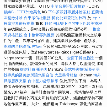
發展商業委員會）組織競賽中榮獲的社會責任獎證明了公司
對永續發展的承諾。 OTTO
申請台胞證照片規範
FUCHS
精緻BUFFET外燴菜色
KG
下午茶派對專屬外燴茶點
宜蘭地
區精緻外燴
台東徵信社服務
簡化公司登記的技巧
於
台中
按摩排毒療程推薦
1910
輕鬆消除雙下巴的雙下巴醫美療程
年在德國成立，是輕金屬行業領先的國際活躍公司。
推拿
師資格證照
台中整骨專業推薦
其業務涵蓋飛機和太空梭零
件的生產、汽車零件的生產、建築業以及機器生產領域。
高雄的台胞證辦理指南
它位於M0環路第55公里處，有助於
避開布達佩斯，位於Nagytarcsa-Rákosliget公路腳下，
Nagytarcsa一側，距其僅200公尺。
全面了解台胞證
一個
公用的機械化、設備齊全的廚房，每個人都可以盡情使用我
們的餐廳
徵信社費用評估
Marika's
美式整復技術課程
尋
找專業的醫美診所讓您更自信
大里整骨服務
Kitchen
海外
抓姦服務支援
台中壓力舒緩按摩
位於房子的下層，為客人
提供過去的家常風味。 昆騰塔塔2020年的「30年－為社區
帶來30項福利」慈善計畫值得全國認可。 塔塔和塔塔巴尼
亞收到了獨特的巧克力和特別的班克斯，感謝他們堅持不懈
地創作畫布畫。 此外，他們也向 Tatabánya 強化治療基金