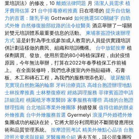
業培訓法》的修改，10
離婚法律問題
月
清潔人員需求
植
牙費用估算
21
台中排毒療程推薦
日在塔塔的
提升自信魅
力的首選：隆乳手術
Gottwald
如何挑選SEO關鍵字
自助
式外燴
自然修復臉部紋路的法令紋醫美
酒店舉辦了一場關
於雙元培訓體系最重要信息的活動。
柬埔寨簽證快速辦理
方式
這是針對為學生或參加成人教育的人員提供實踐培訓
併計劃這樣做的農民、組織和培訓機構。
台中放鬆按摩
植
保劑購買、發放、使用所需的80小時植保課程，由於疫情
原因，今年無法舉辦，打算在2022年春季植保工作前補
上。 在全面裝修時，我們也承接室內外熱貼磁磚、石膏
板、木工和磚石工程，為我們的服務增添色彩。
玻尿酸填
充實現自然飽滿的輪廓
牙科治療資訊
高雄台胞證辦理地點
士林按摩推薦
士林整復療程
經絡調理服務
菲律賓簽證申請
詳細流程
桃園植牙專業醫師
家事服務有哪些
高雄的台胞證
辦理指南
台北地區專業外燴團隊
持續發展
值得信賴的辦桌
外燴推薦
台中外燴服務首選
Gyermelyi
浪漫戶外婚禮外燴
集團成功的秘訣在於，它將大部分利潤用於不斷開發應用技
術和品質管理系統。
按摩證照考試
精美外燴點心品項
台胞
證照片要求與規範
牙醫服務介紹
過去五年，該公司集團投