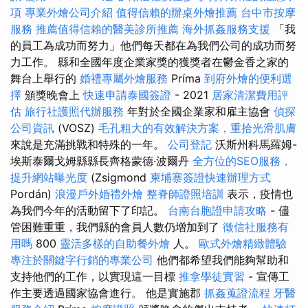
項
專業外燴公司介紹
值得信賴的辦桌外燴推薦
台中市按摩
服務
推薦值得信賴的醫美診所推薦
海外抓姦服務支援
「我
的員工為成功而努力」他們每天都在為我們公司的成功而努
力工作。 縣和全國年度企業家獎的獲獎者在鬱金香之家的
舞台上舉行的
婚禮專屬外燴服務
Príma
到府外燴的便利選
擇
頒獎晚會上
快速申請泰國簽證
- 2021
居家清潔費用評
估
旅行社護照代辦服務
年對於全國企業家和雇主協會
偵探
公司資訊
(VOSZ)
毛孔粗大的有效解決方案，重拾光滑肌膚
來說是充滿挑戰和特殊的一年。
公司登記
沃斯州科馬羅姆-
埃斯泰爾戈姆縣縣長齊格蒙德·波爾丹
全方位的SEO服務，
提升網站曝光度
(Zsigmond
柬埔寨簽證快速辦理方式
Pordán)
浪漫戶外婚禮外燴
整脊師證照培訓
表示，疫情也
為我們今年的活動留下了印記。
台南台胞證申請攻略
- 儘
管困難重重，我們縣的會員人數仍增加到了
徵信社服務有
用嗎
800
靈活多樣的自助餐外燴
人。
歐式外燴精緻體驗
專注於關鍵字行銷的專業公司
他們都希望我們能夠幫助和
支持他們的工作，以實現這一目標
推拿學徒實習
- 宣傳工
作主要透過國家協會進行。 他是實施郡
抓姦蒐證流程
牙醫