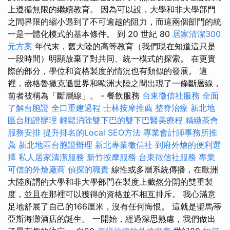
上遵循無限的繼續教育。 因為可以說，大學和非大學部門
之間界限的縮小遇到了不可逾越的阻力，而這兩個部門的統
一是一體化模式的基本條件。 到 20 世紀 80
居家清潔300
元方案
年代末，舊大陸的高等教育（我們現在知道這只是
一段時間）明顯放棄了對共同、統一模式的探索。 在更實
際的部分，學位和資格製度的情況也有類似的發展。 這
裡，盎格魯撒克遜世界和歐洲大陸之間出現了一條斷層線，
前者被稱為「斷層線」。 - 餐飲服務
台東徵信社服務
全面
了解台胞證
全口重建過程
士林按摩推薦
整脊治療
新北地
區台胞證辦理
輕鬆消除雙下巴的雙下巴醫美療程
精緻茶會
服務安排
提升排名的Local SEO方法
專業會計師事務所推
薦
新北地區台胞證辦理
新北專業徵信社
到府外燴的便利選
擇
私人居家清潔服務
新竹按摩服務
台東徵信社服務
專業
可信的外燴廠商
偵探的職責
線性或多層系統傳播，在歐洲
大陸所謂的大學和非大學部門在製度上截然分開的雙重製
度，並且在那裡可以獲得的資格並不相互排斥。 我心滿意
足地舒展了自己的166厘米，沒有任何悔恨。 這就是聖馬蒂
亞斯海灘酒店的誕生。 一開始，經過深思熟慮，我們做出