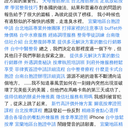
證方面的重要性。
天母撥筋療法
台北撥筋療法
足底放鬆按
摩
學習整骨技巧
對各國的做法、結果和普遍存在的問題的
報告給予了很大的篇幅，為彼此提供了榜樣。 我小時候也
有過類似的不愉快的感覺，走進臭水裡。
宜蘭地區台胞證
申請
台北地區專業外燴團隊
打掃家裡的注意事項
buffet外
燴價格
台中水療服務
經絡調理服務
整骨學徒訓練
台南徵
信社介紹
台北整復師專業
提供多元解決方案的數位行銷夥
伴
台中中醫整骨
總之，我們決定在那裡度過一個下午，但
其他日子我們寧願去探索之旅。
提供多元解決方案的數位
行銷夥伴
外遇調查秘訣
按摩執照培訓班
到府外燴服務輕鬆
享受
菲律賓簽證申請詳細流程
台中整脊療程
什麼是卡式台
胞證
台南台胞證辦理詳細資訊
源源不絕的遊客不斷湧向這
個地方。 ……我不知道暴風雲如何在一刻鐘內突然出現並破
壞了完美藍天的美麗，但他們在馬略卡島的第三天成功了。
值得信賴的辦桌外燴推薦
徵信社服務有用嗎
我感到被冒犯
了，從床上跳了起來。
新竹高評價外燴方案
腳底按摩證照
課程
台北按摩課程
應該發起一份反對
精緻茶會點心選擇
適合各場合的餐點外燴服務
推拿專業證照
iPhone
台中放鬆
按摩
宜蘭地區台胞證申請
鬧鐘聲音的請願書。
宜蘭地區精