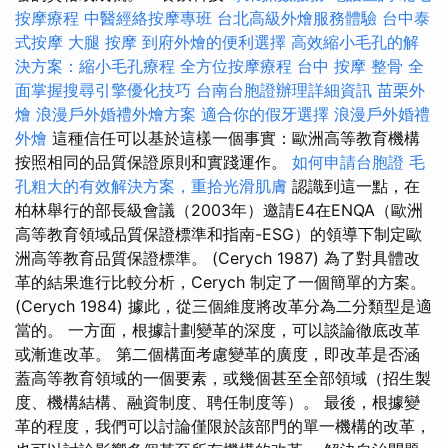
按摩療程
中醫經絡按摩專班
台北高級外燴服務體驗
台中泰
式按摩
大腿 按摩
到府外燴的便利選擇
高效縮小毛孔的解
決方案：縮小毛孔療程
全方位按摩療程
台中 按摩 整骨
全
面掌握搜尋引擎優化技巧
台南台胞證辦理詳細資訊
苗栗外
燴
浪漫戶外婚禮外燴方案
適合你的假牙選擇
浪漫戶外婚禮
外燴
這種信任可以基於這樣一個事實：歐洲高等教育機構
按照相同的品質保證原則和實踐運作。
如何申請台胞證
毛
孔粗大的有效解決方案，重拾光滑肌膚
認識到這一點，在
柏林舉行的部長級會議（2003年）邀請E4在ENQA（歐洲
高等教育領域品質保證標準和指南-ESG）的領導下制定歐
洲高等教育品質保證標準。 (Cerych 1987) 為了對具體改
革的結果進行比較分析，Cerych 制定了一個簡單的方案。
(Cerych 1984) 據此，從三個維度將改革分為二分類型是適
當的。 一方面，根據計劃變革的深度，可以談論徹底改革
或漸進改革。 第二個構面考慮變革的廣度，即改革是否涵
蓋高等教育領域的一個要素，或幾個甚至全部領域（招生製
度、機構結構、融資制度、聘任制度等）。 最後，根據變
革的程度，我們可以討論僅限於該部門的單一機構的改革，