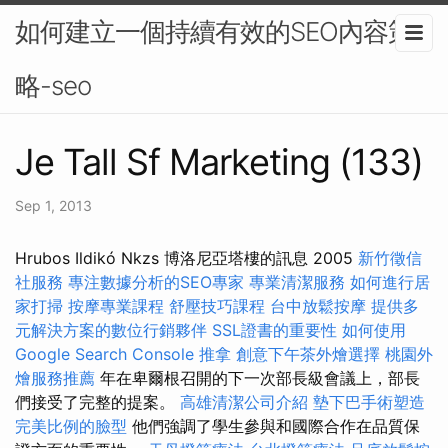
如何建立一個持續有效的SEO內容策
略-seo
Je Tall Sf Marketing (133)
Sep 1, 2013
Hrubos Ildikó Nkzs 博洛尼亞塔樓的訊息 2005
新竹徵信
社服務
專注數據分析的SEO專家
專業清潔服務
如何進行居
家打掃
按摩專業課程
舒壓技巧課程
台中放鬆按摩
提供多
元解決方案的數位行銷夥伴
SSL證書的重要性
如何使用
Google Search Console
推拿
創意下午茶外燴選擇
桃園外
燴服務推薦
年在卑爾根召開的下一次部長級會議上，部長
們接受了完整的提案。
高雄清潔公司介紹
墊下巴手術塑造
完美比例的臉型
他們強調了學生參與和國際合作在品質保