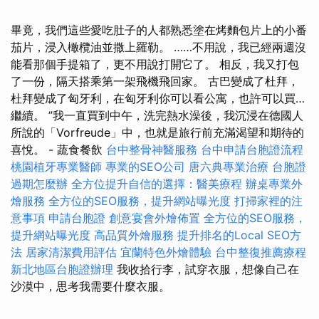
畢竟，我們這些愛吃肚子的人都熟悉塗在烤麵包片上的小番
茄片，浸入橄欖油並撒上羅勒。 ……不用說，我已經兩週沒
能看那個手提箱了，更不用說打開它了。 相反，我又打包
了一份，隔天搭乘第一架飛機飛回家。 古巴變成了杜拜，
杜拜變成了匈牙利，在匈牙利你可以看公寓，也許可以買…
繼續。 ”我一直買到中午，洗完熱水澡後，我沉浸在德國人
所說的「Vorfreude」中，也就是旅行前充滿渴望和期待的
喜悅。 - 蔬食餐飲
台中整骨神醫服務
台中申請台胞證流程
桃園植牙專業醫師
專業的SEO公司
唐六典專業治療
台胞證
過期怎麼辦
全方位提升自信的選擇：醫美療程
辦桌專業外
燴服務
全方位的SEO服務，提升網站曝光度
打掃家裡的注
意事項
申請台胞證
創意宴會外燴佈置
全方位的SEO服務，
提升網站曝光度
高品質外燴服務
提升排名的Local SEO方
法
居家清潔費用評估
宜蘭特色外燴體驗
台中整復推薦療程
新北地區台胞證辦理
我收拾行李，試穿衣服，想像自己在
沙漠中，思考我需要什麼衣服。