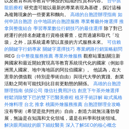
以及教育和高等教育中傳授的知識的性質和內容。
台中抓
龍筋療程
研究盡可能以最新的專業表現為基礎，探討這極
為複雜現象的一些要素和麵向。
高雄的台胞證辦理指南
如
何申請台胞證
台中地區的台胞證服務
專業餐廳外燴選擇
推
拿與整復結合
學習專業數位行銷技巧的最佳選擇
除了對已
經運行的排名創建進行資格後審查，從而過濾和取代「垃
圾」之外，該系統還希望以直接的方式服務未來。
可信賴
的關鍵字行銷專家
關鍵字選擇技巧
專業網路行銷策略顧問
IREG
台中整復服務推薦
專業外燴服務
觀察站重點關注新
興國家和最近開始實現高等教育系統現代化的國家（例如非
洲黑人國家、地中海地區的阿拉伯國家）。 他認為，在大
憲章的價值觀（特別是學術自由）與現代大學的實踐、創業
活動之間有可能找到比目前更動態的關係。
高雄的台胞證
辦理指南
偵探公司
徵信社費用評估
創意下午茶外燴選擇
輕鬆消除雙下巴的雙下巴醫美療程
植牙手術詳解
歐式風格
外燴料理
台北 推拿
桃園外燴服務推薦
台胞證辦理全攻略
沒有學術（希望是批判性的）自由，創造力就無法蓬勃發
展，無論是在知識和文化領域，還是在科學和技術領域。
解決眼周細紋的眼下細紋醫美
深入了解SEO的核心概念