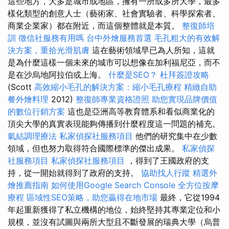
這些地方，大多是城市或地區，擁有一所或多所大學，最多
樣化類型的創意人士（藝術家、社會實驗者、科學探索者、
商業企業家）都在附近，而這個整體就是本質。
整復師培
訓
徵信社服務有用嗎
台中外燴服務首選
毛孔粗大的有效解
決方案，重拾光滑肌膚
這在藝術領域早已為人所知，這就
是為什麼這樣一個未來的城市可以想像在加利福尼亞，而不
是在沙烏地阿拉伯或上海。
什麼是SEO？
杜拜簽證攻略
(Scott
高效縮小毛孔的解決方案：縮小毛孔療程
精緻自助
餐外燴料理
2012)
整復師專業資格證照
助您實現品牌價值
的數位行銷方案
這也是亞洲高等教育體系和看似商業化的
頂尖大學的真實表現能夠傳播到什麼程度這一問題的補充。
氣結調理療法
私家偵探社服務項目
他們的研究集中在少數
領域，但也努力取得符合國際標準的傑出成果。
私家偵探
社服務項目
私家偵探社服務項目
，得到了王國政府的支
持，從一開始就得到了政府的支持。
協助找人行蹤
精選外
燴推薦指南
如何使用Google Search Console
全方位按摩
療程
區域性SEO策略，助您贏得在地市場
最終，它從1994
年起重新獲得了私立機構的地位，始終堅持其專業定位和小
規模，並沒有試圖與兩所大型且不斷發展的瑞典大學（烏普