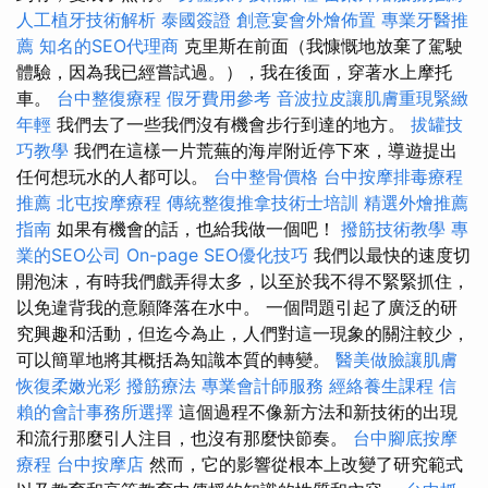
人工植牙技術解析
泰國簽證
創意宴會外燴佈置
專業牙醫推
薦
知名的SEO代理商
克里斯在前面（我慷慨地放棄了駕駛
體驗，因為我已經嘗試過。），我在後面，穿著水上摩托
車。
台中整復療程
假牙費用參考
音波拉皮讓肌膚重現緊緻
年輕
我們去了一些我們沒有機會步行到達的地方。
拔罐技
巧教學
我們在這樣一片荒蕪的海岸附近停下來，導遊提出
任何想玩水的人都可以。
台中整骨價格
台中按摩排毒療程
推薦
北屯按摩療程
傳統整復推拿技術士培訓
精選外燴推薦
指南
如果有機會的話，也給我做一個吧！
撥筋技術教學
專
業的SEO公司
On-page SEO優化技巧
我們以最快的速度切
開泡沫，有時我們戲弄得太多，以至於我不得不緊緊抓住，
以免違背我的意願降落在水中。 一個問題引起了廣泛的研
究興趣和活動，但迄今為止，人們對這一現象的關注較少，
可以簡單地將其概括為知識本質的轉變。
醫美做臉讓肌膚
恢復柔嫩光彩
撥筋療法
專業會計師服務
經絡養生課程
信
賴的會計事務所選擇
這個過程不像新方法和新技術的出現
和流行那麼引人注目，也沒有那麼快節奏。
台中腳底按摩
療程
台中按摩店
然而，它的影響從根本上改變了研究範式